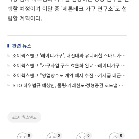
행할 예정이며 이달 중 '제론테크 가구 연구소'도 설
립할 계획이다.
관련 뉴스
조이웍스앤코 ‘레이디가구’, 대진대와 유니버셜 스마트가구 개발 MOU 체결
조이웍스앤코 “가구사업 구조 효율화 완료…레이디가구 50주년 맞아 재도약 나서”
조이웍스앤코 “영업양수도 계약 해지 추진…기지급 대금 손실 구조 아냐”
STO 하위법규 예상안, 풀링·거래한도·정형증권 로드맵 제시
#조이웍스앤코
0
0
0
0