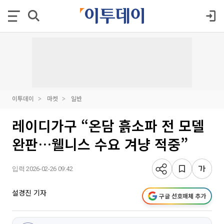
이투데이
마켓
일반
레이디가구 “온담 흙소파 전 모델
완판…웰니스 수요 겨냥 적중”
입력 2026-02-26 09:42
설경진 기자
구글 선호매체 추가