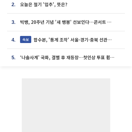
오늘은 절기 '입추', 뜻은?
2.
빅뱅, 20주년 기념 '새 뱅봉' 선보인다⋯콘서트 앞두고 팝업 개최
3.
합수본, '통계 조작' 서울·경기·충북 선관위 등 추가 압수수색
속보
4.
‘나솔사계’ 국화, 결별 후 재등장⋯첫인상 투표 휩쓸고 ‘인기녀’ 등극
5.