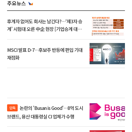
주요뉴스
후계자 없어도 회사는 남긴다?…‘제3자 승
계’ 시험대 오른 中企 현장 [기업승계 대전
환]
MSCI 발표 D-7…후보주 반등에 편입 기대
재점화
논란의 'Busan is Good'…8억 도시
단독
브랜드, 용산 대통령실 CI 업체가 수행