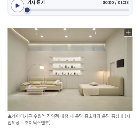
기사 듣기
00:00 / 01:33
▲레이디가구 수원역 직영점 매장 내 온담 흙소파와 온담 흙침대 (사
진제공 = 조이웍스앤코)