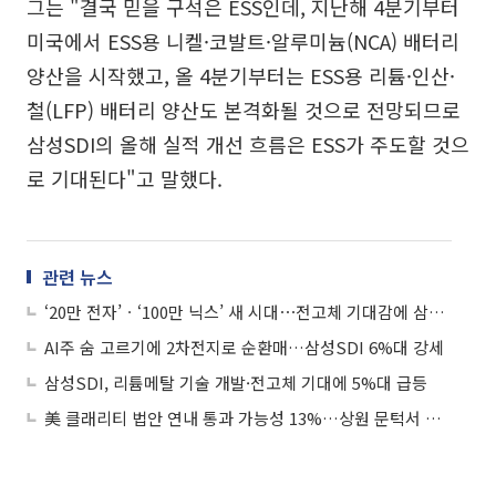
그는 "결국 믿을 구석은 ESS인데, 지난해 4분기부터
미국에서 ESS용 니켈·코발트·알루미늄(NCA) 배터리
양산을 시작했고, 올 4분기부터는 ESS용 리튬·인산·
철(LFP) 배터리 양산도 본격화될 것으로 전망되므로
삼성SDI의 올해 실적 개선 흐름은 ESS가 주도할 것으
로 기대된다"고 말했다.
관련 뉴스
‘20만 전자’ㆍ‘100만 닉스’ 새 시대⋯전고체 기대감에 삼성SDI 주목도↑
AI주 숨 고르기에 2차전지로 순환매…삼성SDI 6%대 강세
삼성SDI, 리튬메탈 기술 개발·전고체 기대에 5%대 급등
美 클래리티 법안 연내 통과 가능성 13%…상원 문턱서 제동