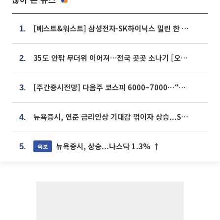
[베스트&워스트] 삼성전자·SK하이닉스 밀린 한 주…상상인증권은 85% 급등
1.
35도 안팎 무더위 이어져…전국 곳곳 소나기 [오늘 날씨]
2.
[주간증시전망] 다음주 코스피 6000~7000⋯“外人 수급은 정책이 변수”
3.
뉴욕증시, 연준 금리인상 기대감 꺾이자 상승...S&P500 사상 최고치 [종합]
4.
뉴욕증시, 상승...나스닥 1.3% ↑
속보
5.