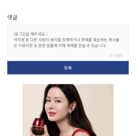
댓글
0 / 300