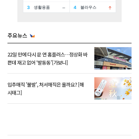
주요뉴스
22일 만에 다시 문 연 홈플러스…정상화 바
쁜데 재고 없어 ‘발동동’[가보니]
입추매직 '불발', 처서매직은 올까요? [해
시태그]