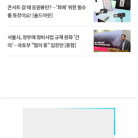
콘서트 갈 때 응원봉만?⋯'최애' 위한 필수
품 등장이오! [솔드아웃]
서울시, 정부에 정비사업 규제 완화 '건
의'⋯국토부 "협의 중" 입장만 [종합]