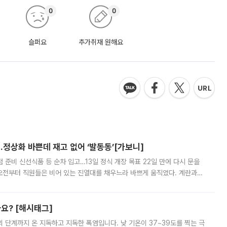
0
0
슬퍼요
추가취재 원해요
…정상화 바쁜데 재고 없어 ‘발동동’[가보니]
준비 신선식품 등 순차 입고…13일 정식 개장 목표 22일 만에 다시 문을
오전부터 직원들은 비어 있는 진열대를 채우느라 바쁘게 움직였다. 계란과
리를 잡기 시작했지만, 매장 곳곳엔 여전히 텅 빈 매대가 먼저 눈에 들어왔
까요? [해시태그]
’의 단계까지 온 지독하고 지독한 폭염입니다. 낮 기온이 37~39도를 찍는 극