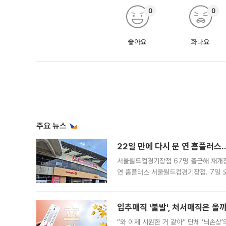
0
0
좋아요
화나요
주요 뉴스
22일 만에 다시 문 연 홈플러스
서울월드컵경기장점 67명 출근해 재개점 
연 홈플러스 서울월드컵경기장점. 7일 
우유, 과일 같은 신선식품이 차근차근 자
입추매직 '불발', 처서매직은 올
“와 이제 시원한 거 같아” 단체 ‘뇌손상