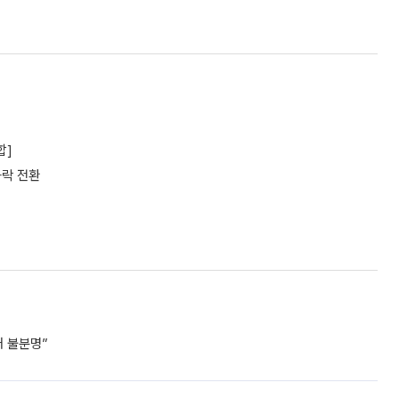
합]
하락 전환
거 불분명”