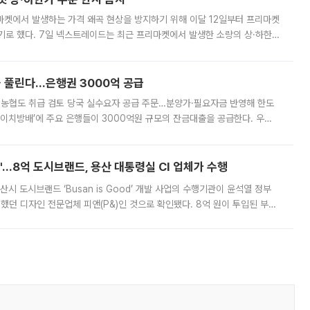
마켓에서 발생하는 가격 왜곡 현상을 방지하기 위해 이달 12일부터 프리마켓
기로 했다. 7일 넥스트레이드는 최근 프리마켓에서 발생한 소량의 상·하한
, 주문 오류로 인한 가격 급등락을 최소화하기 위한 비상 대응방안을 발표
 풀린다…은행권 3000억 공급
리·농협도 취급 검토 당국 실수요자 공급 주문…분양가·필요자금 반영해 한도
에이치방배’에 주요 은행들이 3000억원 규모의 잔금대출을 공급한다. 우리
하고 있어 향후 공급 규모가 늘어날 전망이다. 7일 금융권에 따르면 KB국
od'…8억 도시브랜드, 용산 대통령실 CI 업체가 수행
시 도시브랜드 ‘Busan is Good’ 개발 사업의 수행기관이 윤석열 정부
여했던 디자인 전문업체 피앤(P&)인 것으로 확인됐다. 8억 원이 투입된 부산
 부족과 디자인 정체성 논란에 휩싸였던 만큼, 사업 선정 과정과 결과물에