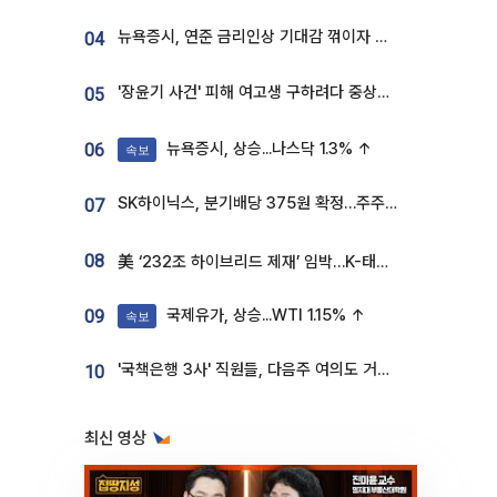
뉴욕증시, 연준 금리인상 기대감 꺾이자 상승...S&P500 사상 최고치 [종합]
04
'장윤기 사건' 피해 여고생 구하려다 중상…고교생 의상자 지정
05
뉴욕증시, 상승...나스닥 1.3% ↑
06
속보
SK하이닉스, 분기배당 375원 확정…주주환원책 9월로 앞당겨 발표
07
08
美 ‘232조 하이브리드 제재’ 임박…K-태양광, 불확실성 털고 날개 다나
국제유가, 상승...WTI 1.15% ↑
09
속보
'국책은행 3사' 직원들, 다음주 여의도 거리 나서는 까닭은
10
최신 영상