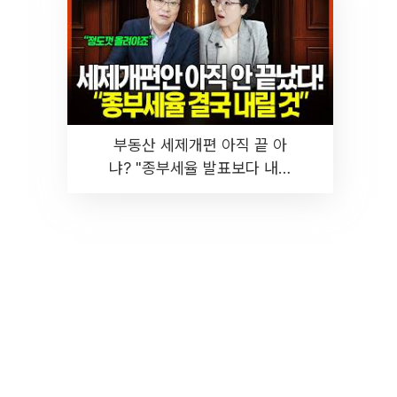
부동산 세제개편 아직 끝 아
냐? "종부세율 발표보다 내릴
것" 장기거주·양도세 전망 I 집
땅지성 I 김인만, 진미윤