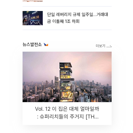
까지 튼튼”
단일 레버리지 규제 일주일…거래대
금 이틀째 1조 하회
뉴스발전소
Vol. 12 이 집은 대체 얼마일까
: 슈퍼리치들의 주거지 [THE
RARE]