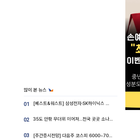
많이 본 뉴스
[베스트&워스트] 삼성전자·SK하이닉스 밀린 한 주…상상인증권은 85% 급등
01
35도 안팎 무더위 이어져…전국 곳곳 소나기 [오늘 날씨]
02
03
[주간증시전망] 다음주 코스피 6000~7000⋯“外人 수급은 정책이 변수”