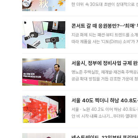
한 더위 속 30도대 초반이 상대적으로
지역에 있었습니다. 7월 말에는 서풍과
콘서트 갈 때 응원봉만?⋯'최애'
지금 화제 되는 패션·뷰티 트렌드를 소개
따라 제품을 사는 '디토(Ditto) 소비
어디일까요? 아이돌 콘서트 시작을 기다
서울시, 정부에 정비사업 규제 완화
명노준 주택실장, 재개발·재건축 주택공
공급 확대 방침을 거듭 강조한 가운데 정
면 반박하고 나섰다. 명노준 서울시 주택
서울 40도 찍더니 하남 40.8도
서울ㆍ노원 40.2도 이어 하남 40.8도
안 비 시작·내륙 소나기…무더위·열대야 
에서도 40도를 웃도는 기온이 관측됐다
의 극심한
넥스트레이드, 12일부터 프리마