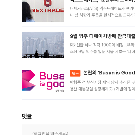
대체거래소(ATS) 넥스트레이드가 프리
내 상·하한가 주문을 한시적으로 금지하
가 체결 사례와 관련해 설명자료를 내고
9월 입주 디에이치방배 잔금대출
KB·신한·하나 각각 1000억 배정…우
조정 9월 입주를 앞둔 서울 서초구 ‘디
은행과 NH농협은행도 대출 취급을 검토
민은행
논란의 'Busan is Go
단독
박형준 전 부산시장 재임 당시 추진된 부산
용산 대통령실 상징체계(CI) 개발에 참
도시브랜드 사업이 공개 이후 시민 공감
댓글