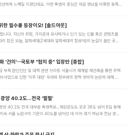
 선선하게 느껴질 지경인데요. 이번 폭염의 중심은 처음 영남을 비롯한 동쪽
 북서풍이 산맥을 넘어 영남 쪽으로 내려오면서 뜨겁고 건조해졌는데요.
 위한 필수품 등장이오! [솔드아웃]
합니다. 자신의 취향, 가치관과 유사하거나 인기 있는 인물 혹은 콘텐츠를
'가 자리 잡은 오늘, 잘파세대(Z세대와 알파세대의 합성어)의 눈길이 쏠린 곳은
리는 공연장. 응원봉만큼이나 눈에 띄는 게 있습니다. 공연이 시작되기
 '건의'⋯국토부 "협의 중" 입장만 [종합]
급 부족 원인진단 및 대책 관련 브리핑 서울시가 재개발·재건축을 통한 주택
비사업으로 인한 '이주 대란' 우려와 정부와의 정책 엇박자 논란에 대해 정
실장은 2031년까지 31만 가구 착공 목표에 차질이 없다는 입장이나,
·광양 40.2도…전국 '펄펄'
·광양 40.2도 전국 대부분 폭염특보…체감온도도 곳곳 38도 넘어 8일 동해
지속 서울 노원구의 기온이 40도를 넘어선 데 이어 경기 하남과 전남 광양
. 전국 대부분 지역에 폭염특보가 내려진 가운데 곳곳에서 39~40도 안팎
켓 상·하한가 주문 한시 금지