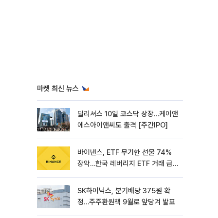
마켓 최신 뉴스
딜리셔스 10일 코스닥 상장…케이앤
에스아이앤씨도 출격 [주간IPO]
바이낸스, ETF 무기한 선물 74%
장악…한국 레버리지 ETF 거래 급
증 [e가상자산]
SK하이닉스, 분기배당 375원 확
정…주주환원책 9월로 앞당겨 발표