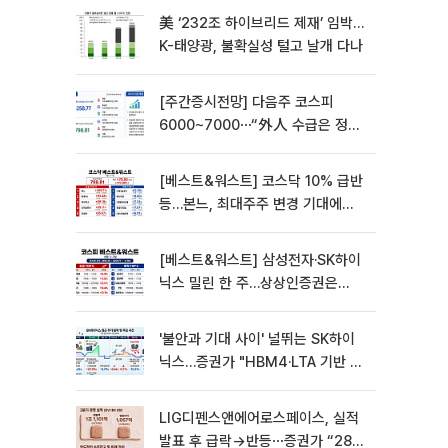
美 ‘232조 하이브리드 제재’ 임박…
K-태양광, 불확실성 털고 날개 다나
[주간증시전망] 다음주 코스피
6000~7000⋯“外人 수급은 정책
이 변수”
[베스트&워스트] 코스닥 10% 급반
등…본느, 최대주주 변경 기대에
270% 폭등
[베스트&워스트] 삼성전자·SK하이
닉스 밀린 한 주…상상인증권은
85% 급등
'불안과 기대 사이' 널뛰는 SK하이
닉스…증권가 "HBM4·LTA 기반 펀
터멘털 견고"
LIG디펜스앤에어로스페이스, 실적
발표 후 급락→반등⋯증권가 “28년