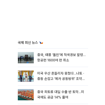
국제 최신 뉴스
중국, 태풍 ‘돌핀’에 적색경보 발령…
항공편 1600여 편 취소
미국 우산 흔들리자 뭉쳤다…나토ㆍ
중동 손잡고 ‘메카 공동방위’ 조약
체결
중국 희토류 대일 수출 반 토막…미
국에도 공급 14% 줄여