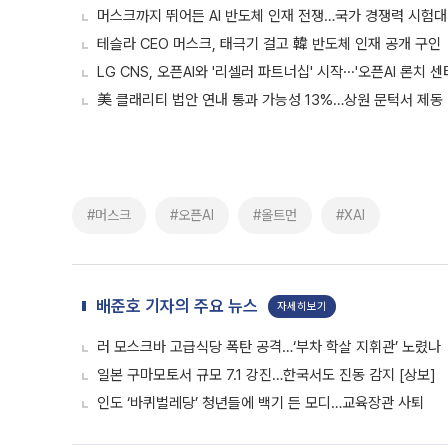
머스크까지 뛰어든 AI 반도체 인재 전쟁…국가 경쟁력 시험대 [
테슬라 CEO 머스크, 태극기 걸고 韓 반도체 인재 공개 구인
LG CNS, 오픈AI와 '리셀러 파트너십' 시작···'오픈AI 론치 센
美 클래리티 법안 연내 통과 가능성 13%…상원 문턱서 제동
#머스크
#오픈AI
#올트먼
#XAI
배준호 기자의 주요 뉴스
자세히보기
러 모스크바 고급식당 폭탄 공격…‘부차 학살 지휘관’ 노렸나
일본 구마모토서 규모 7.1 강진…한국서도 진동 감지 [상보]
인도 ‘바퀴벌레당’ 청년들에 백기 든 모디…교육장관 사퇴