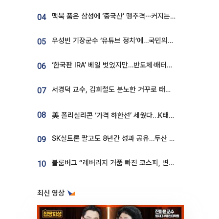
맥북 품은 삼성에 ‘중국산’ 맹추격⋯커지는 노트북 OLED 시장
04
우성빈 기장군수 ‘유튜브 정치’에…국민의힘 군의원들 집단 반발
05
‘한국판 IRA’ 베일 벗었지만…반도체·배터리 업계 “시행령이 관건”
06
서경덕 교수, 김희철도 분노한 거꾸로 태극기⋯"엉터리는 아냐, 아쉬울 뿐"
07
08
美 폴리실리콘 ‘가격 하한선’ 세웠다…K태양광 수혜 기대
SK실트론 팔고도 8년간 성과 공유…두산 인수대금 2.3조가 끝 아냐
09
블룸버그 “레버리지 거품 빠진 코스피, 변동성 최악 국면 지났을 가능성”
10
최신 영상