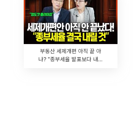
부동산 세제개편 아직 끝 아
냐? "종부세율 발표보다 내릴
것" 장기거주·양도세 전망 I 집
땅지성 I 김인만, 진미윤