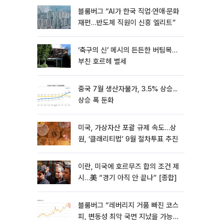
블룸버그 “AI가 한국 직업·연애·문화
재편…반도체 직원이 신흥 엘리트”
‘축구의 신’ 메시의 든든한 버팀목…
부친 호르헤 별세
중국 7월 생산자물가, 3.5% 상승...
상승 폭 둔화
미국, 가상자산 포괄 규제 속도…상
원, ‘클래리티법’ 9월 절차투표 추진
이란, 미국에 호르무즈 합의 조건 제
시…美 “경기 아직 안 끝나” [종합]
블룸버그 “레버리지 거품 빠진 코스
피, 변동성 최악 국면 지났을 가능