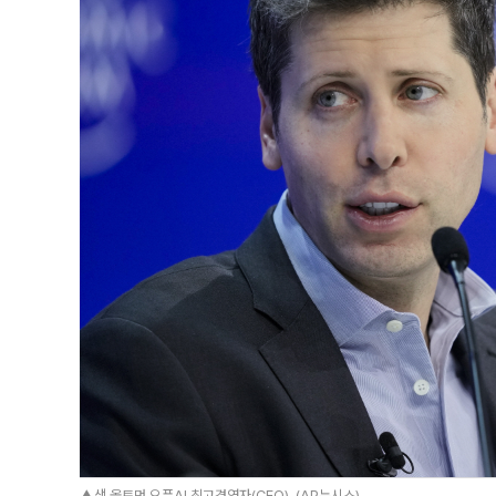
▲샘 올트먼 오픈AI 최고경영자(CEO). (AP뉴시스)