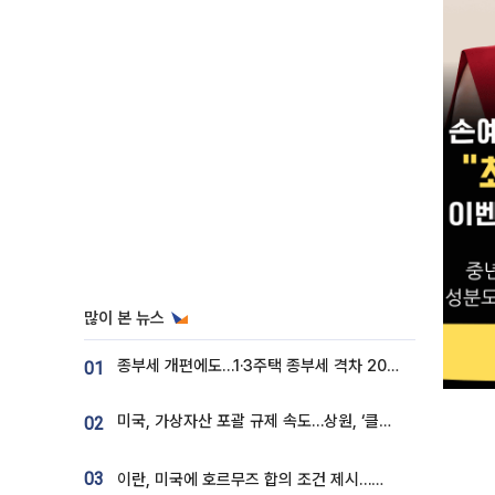
많이 본 뉴스
종부세 개편에도…1·3주택 종부세 격차 2028년부터 확대
01
미국, 가상자산 포괄 규제 속도…상원, ‘클래리티법’ 9월 절차투표 추진
02
03
이란, 미국에 호르무즈 합의 조건 제시…美 “경기 아직 안 끝나” [종합]