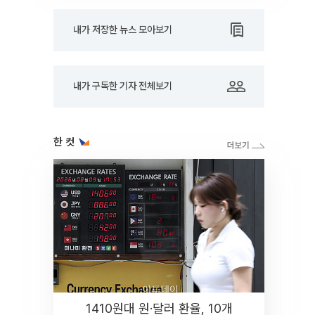
내가 저장한 뉴스 모아보기
내가 구독한 기자 전체보기
한 컷
1410원대 원·달러 환율, 10개