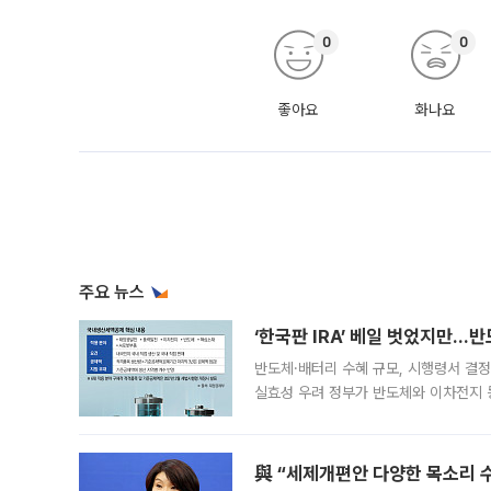
0
0
좋아요
화나요
주요 뉴스
‘한국판 IRA’ 베일 벗었지만…
반도체·배터리 수혜 규모, 시행령서 결정
실효성 우려 정부가 반도체와 이차전지 
법(IRA)’으로 불리는 국내생산세액공제
與 “세제개편안 다양한 목소리 