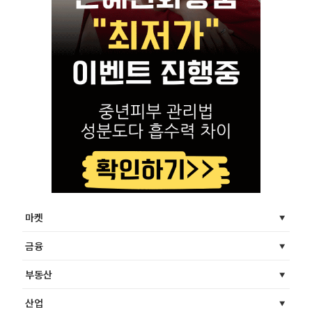
마켓
금융
부동산
산업