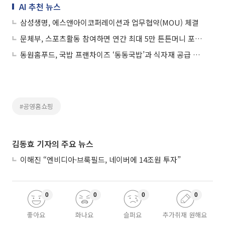
AI 추천 뉴스
삼성생명, 에스앤아이코퍼레이션과 업무협약(MOU) 체결
문체부, 스포츠활동 참여하면 연간 최대 5만 튼튼머니 포인트 지급
동원홈푸드, 국밥 프랜차이즈 ‘동동국밥’과 식자재 공급 협약 체결
#공영홈쇼핑
김동효 기자의 주요 뉴스
이해진 “엔비디아·브룩필드, 네이버에 14조원 투자”
0
0
0
0
좋아요
화나요
슬퍼요
추가취재 원해요