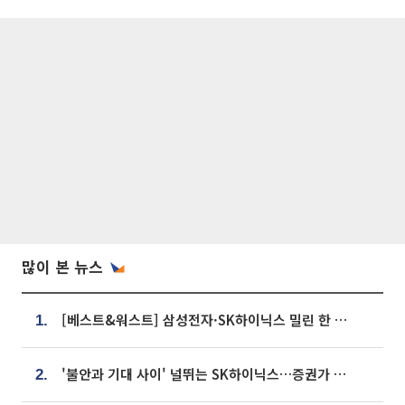
많이 본 뉴스
[베스트&워스트] 삼성전자·SK하이닉스 밀린 한 주…상상인증권은 85% 급등
1.
'불안과 기대 사이' 널뛰는 SK하이닉스…증권가 "HBM4·LTA 기반 펀터멘털 견고"
2.