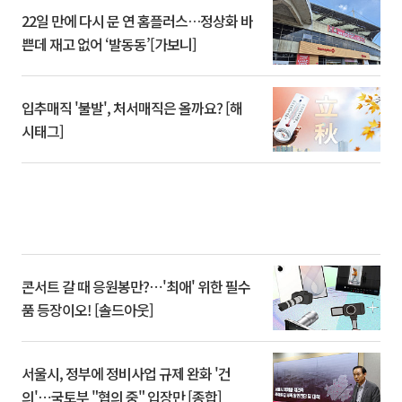
22일 만에 다시 문 연 홈플러스…정상화 바
쁜데 재고 없어 ‘발동동’[가보니]
입추매직 '불발', 처서매직은 올까요? [해
시태그]
콘서트 갈 때 응원봉만?⋯'최애' 위한 필수
품 등장이오! [솔드아웃]
서울시, 정부에 정비사업 규제 완화 '건
의'⋯국토부 "협의 중" 입장만 [종합]