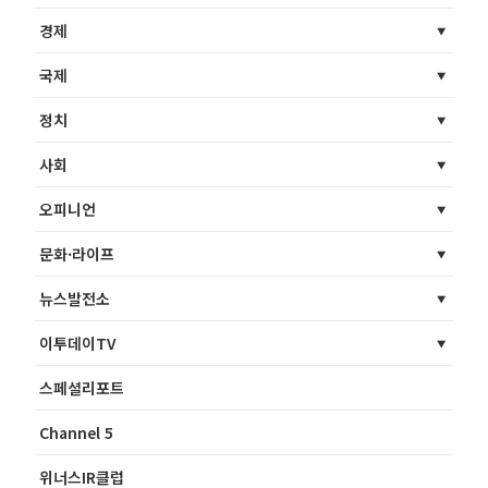
경제
국제
정치
사회
오피니언
문화·라이프
뉴스발전소
이투데이TV
스페셜리포트
Channel 5
위너스IR클럽