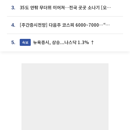
35도 안팎 무더위 이어져…전국 곳곳 소나기 [오늘 날씨]
3.
[주간증시전망] 다음주 코스피 6000~7000⋯“外人 수급은 정책이 변수”
4.
뉴욕증시, 상승...나스닥 1.3% ↑
속보
5.