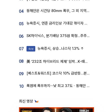
동해안은 시간당 80㎜ 폭우, 그 외 지역은 폭염…‘극과 극 날씨’
04
뉴욕증시, 연준 금리인상 기대감 꺾이자 상승...S&P500 사상 최고치 [종합]
05
SK하이닉스, 분기배당 375원 확정…주주환원책 9월로 앞당겨 발표
06
뉴욕증시, 상승...나스닥 1.3% ↑
07
속보
08
美 ‘232조 하이브리드 제재’ 임박…K-태양광, 불확실성 털고 날개 다나
[베스트&워스트] 코스닥 10% 급반등…본느, 최대주주 변경 기대에 270% 폭등
09
폭염에 폭우까지⋯낮 최고 37도ㆍ동해안 강한 비 [날씨]
10
최신 영상