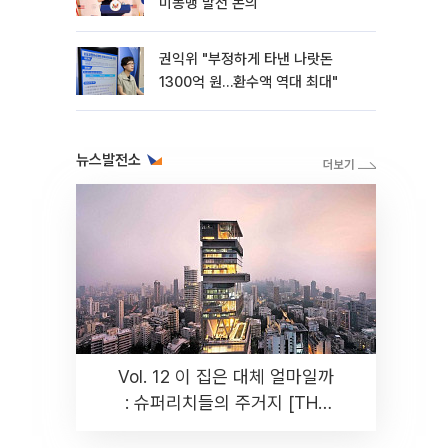
미동맹 발전 논의
권익위 "부정하게 타낸 나랏돈
1300억 원…환수액 역대 최대"
뉴스발전소
Vol. 12 이 집은 대체 얼마일까
: 슈퍼리치들의 주거지 [THE
RARE]