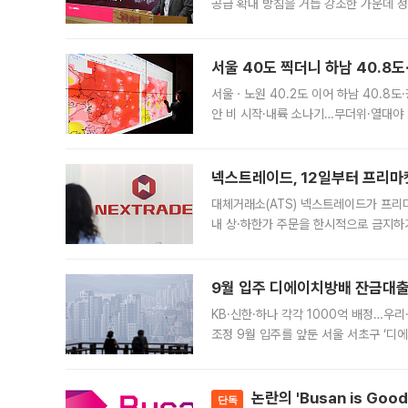
공급 확대 방침을 거듭 강조한 가운데 정
면 반박하고 나섰다. 명노준 서울시 주택
서울 40도 찍더니 하남 40.8도
서울ㆍ노원 40.2도 이어 하남 40.8도
안 비 시작·내륙 소나기…무더위·열대야 
에서도 40도를 웃도는 기온이 관측됐다
의 극심한
넥스트레이드, 12일부터 프리마
대체거래소(ATS) 넥스트레이드가 프리
내 상·하한가 주문을 한시적으로 금지하
가 체결 사례와 관련해 설명자료를 내고
9월 입주 디에이치방배 잔금대출
KB·신한·하나 각각 1000억 배정…우
조정 9월 입주를 앞둔 서울 서초구 ‘디
은행과 NH농협은행도 대출 취급을 검토
민은행
논란의 'Busan is Go
단독