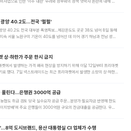
비사업으로 인한 '이주 대란' 우려와 정부와의 정책 엇박자 논란에 대해 정
실장은 2031년까지 31만 가구 착공 목표에 차질이 없다는 입장이나,
·광양 40.2도…전국 '펄펄'
·광양 40.2도 전국 대부분 폭염특보…체감온도도 곳곳 38도 넘어 8일 동해
지속 서울 노원구의 기온이 40도를 넘어선 데 이어 경기 하남과 전남 광양
. 전국 대부분 지역에 폭염특보가 내려진 가운데 곳곳에서 39~40도 안팎
켓 상·하한가 주문 한시 금지
마켓에서 발생하는 가격 왜곡 현상을 방지하기 위해 이달 12일부터 프리마켓
기로 했다. 7일 넥스트레이드는 최근 프리마켓에서 발생한 소량의 상·하한
, 주문 오류로 인한 가격 급등락을 최소화하기 위한 비상 대응방안을 발표
 풀린다…은행권 3000억 공급
리·농협도 취급 검토 당국 실수요자 공급 주문…분양가·필요자금 반영해 한도
에이치방배’에 주요 은행들이 3000억원 규모의 잔금대출을 공급한다. 우리
하고 있어 향후 공급 규모가 늘어날 전망이다. 7일 금융권에 따르면 KB국
od'…8억 도시브랜드, 용산 대통령실 CI 업체가 수행