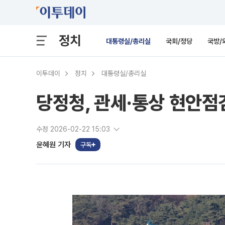
정치
대통령실/총리실
국회/정당
국방/
이투데이
정치
대통령실/총리실
당정청, 관세·통상 현안점
수정 2026-02-22 15:03
윤혜원 기자
구독