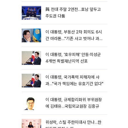
與 전대 주말 2연전…호남 앞두고
주도권 다툼
이 대통령, 부동산 2차 회의도 6시
간 마라톤…"기존 사고 벗어나 과감
히 실천"
이 대통령, '호우피해' 안동·의성군
4개면 특별재난지역 선포
이 대통령, 국가폭력 피해자에 사
과…"국가 책임에는 유효기간 없다"
이 대통령, 규제합리화위 부위원장
에 김태유…국립외교원장 김흥규
위성락, 스틸 주한미대사 만나…한