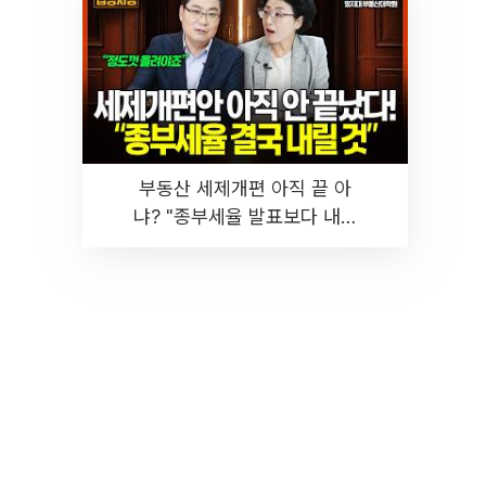
부동산 세제개편 아직 끝 아
냐? "종부세율 발표보다 내릴
것" 장기거주·양도세 전망 I 집
땅지성 I 김인만, 진미윤