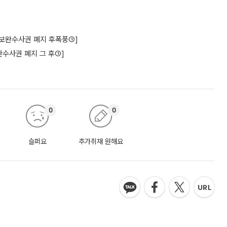
구[보완수사권 폐지 후폭풍①]
수사권 폐지 그 후①]
0
0
슬퍼요
추가취재 원해요