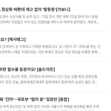
…정상화 바쁜데 재고 없어 ‘발동동’[가보니]
준비 신선식품 등 순차 입고…13일 정식 개장 목표 22일 만에 다시 문을
오전부터 직원들은 비어 있는 진열대를 채우느라 바쁘게 움직였다. 계란과
리를 잡기 시작했지만, 매장 곳곳엔 여전히 텅 빈 매대가 먼저 눈에 들어왔
까요? [해시태그]
’의 단계까지 온 지독하고 지독한 폭염입니다. 낮 기온이 37~39도를 찍는 극
 선선하게 느껴질 지경인데요. 이번 폭염의 중심은 처음 영남을 비롯한 동쪽
 북서풍이 산맥을 넘어 영남 쪽으로 내려오면서 뜨겁고 건조해졌는데요.
 위한 필수품 등장이오! [솔드아웃]
합니다. 자신의 취향, 가치관과 유사하거나 인기 있는 인물 혹은 콘텐츠를
'가 자리 잡은 오늘, 잘파세대(Z세대와 알파세대의 합성어)의 눈길이 쏠린 곳은
리는 공연장. 응원봉만큼이나 눈에 띄는 게 있습니다. 공연이 시작되기
 '건의'⋯국토부 "협의 중" 입장만 [종합]
급 부족 원인진단 및 대책 관련 브리핑 서울시가 재개발·재건축을 통한 주택