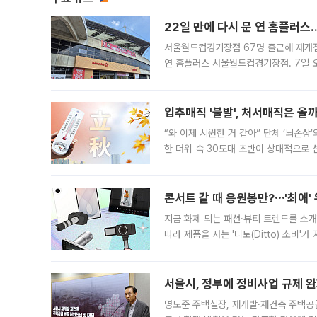
22일 만에 다시 문 연 홈플러스
서울월드컵경기장점 67명 출근해 재개점 
연 홈플러스 서울월드컵경기장점. 7일 
우유, 과일 같은 신선식품이 차근차근 자
입추매직 '불발', 처서매직은 올
“와 이제 시원한 거 같아” 단체 ‘뇌손상
한 더위 속 30도대 초반이 상대적으로
지역에 있었습니다. 7월 말에는 서풍과
콘서트 갈 때 응원봉만?⋯'최애'
지금 화제 되는 패션·뷰티 트렌드를 소개
따라 제품을 사는 '디토(Ditto) 소비
어디일까요? 아이돌 콘서트 시작을 기다
서울시, 정부에 정비사업 규제 완화
명노준 주택실장, 재개발·재건축 주택공