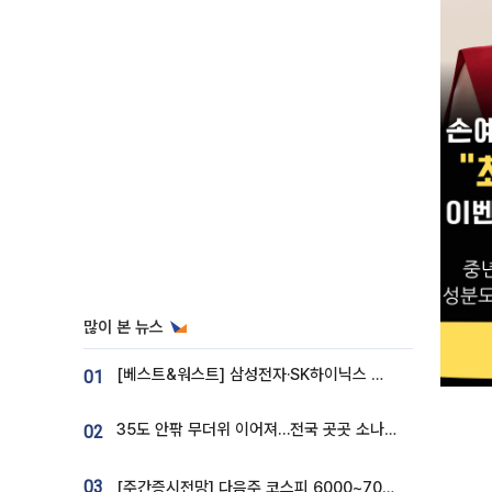
많이 본 뉴스
[베스트&워스트] 삼성전자·SK하이닉스 밀린 한 주…상상인증권은 85% 급등
01
35도 안팎 무더위 이어져…전국 곳곳 소나기 [오늘 날씨]
02
03
[주간증시전망] 다음주 코스피 6000~7000⋯“外人 수급은 정책이 변수”