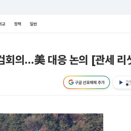
외교
정책
일반
검회의…美 대응 논의 [관세 리
기사
구글 선호매체 추가