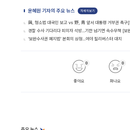
윤혜원 기자의 주요 뉴스
자세히보기
與, 형소법 대국민 보고 vs 野, 靑 앞서 대통령 거부권 촉
경찰 수사 기다리다 피의자 석방…기한 넘기면 속수무책 [보완
‘보완수사권 폐지법’ 본회의 상정…여야 필리버스터 대치
0
0
좋아요
화나요
주요 뉴스