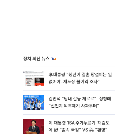
정치 최신 뉴스
李대통령 “청년이 결혼 망설이는 일
없어야...제도상 불이익 조사”
김민석 “당내 갈등 제로로”…정청래
“신천지 의혹제기 사과부터”
이 대통령 ‘ISA·주가누르기’ 재검토
에 野 “졸속 국정” VS 與 “환영”