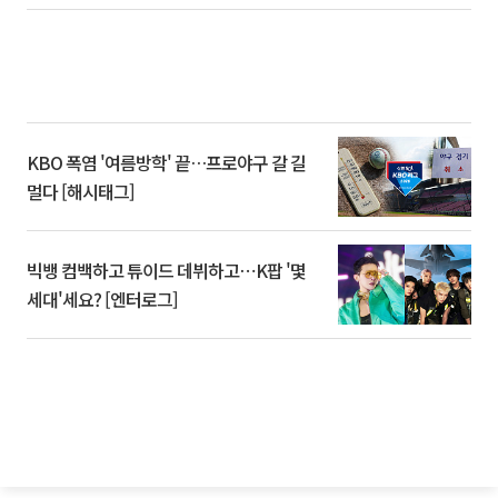
KBO 폭염 '여름방학' 끝…프로야구 갈 길
멀다 [해시태그]
빅뱅 컴백하고 튜이드 데뷔하고⋯K팝 '몇
세대'세요? [엔터로그]