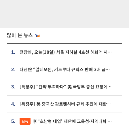
많이 본 뉴스
전장연, 오늘(10일) 서울 지하철 4호선 혜화역 시위…1호선 용산역 무정차
1.
대신證 “알테오젠, 키트루다 큐렉스 판매 3배 급증…목표가 41만원 상향”
2.
[특징주] “탄약 부족하다“ 美 국방부 증산 요청에⋯국내 방산주 급등세
3.
[특징주] 美 중국산 광트랜시버 규제 추진에 대한광통신 등 광통신株 강세
4.
李 ‘호남형 대입’ 제안에 교육청·지역대학 서·논술형 입시 연계 '착수'
단독
5.