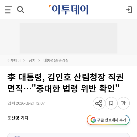
이투데이
정치
대통령실/총리실
李 대통령, 김인호 산림청장 직권
면직…"중대한 법령 위반 확인"
입력 2026-02-21 12:07
문선영 기자
구글 선호매체 추가