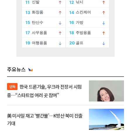
주요뉴스
한국 드론기술, 우크라 전장서 시험
단독
중…“스타트업 여러 곳 참여”
美 미사일 재고 ‘빨간불’…K방산 북미 진출
기대