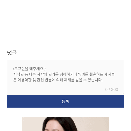
댓글
0 / 300