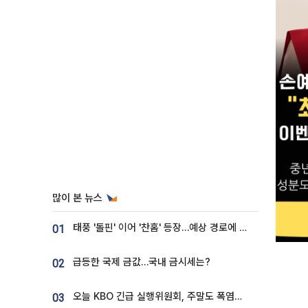
많이 본 뉴스
태풍 '돌핀' 이어 '찬홈' 등장…예상 경로에 한국 '한숨'
01
급등한 국제 금값…국내 금시세는?
02
오늘 KBO 긴급 실행위원회, 주말도 폭염취소 될까
03