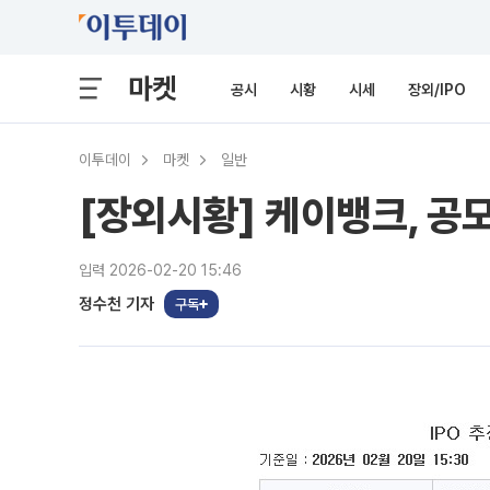
마켓
공시
시황
시세
장외/IPO
이투데이
마켓
일반
[장외시황] 케이뱅크, 공
입력 2026-02-20 15:46
정수천 기자
구독