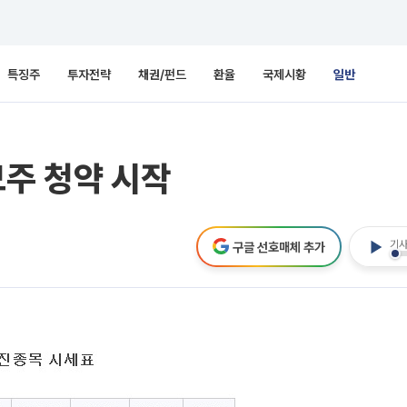
특징주
투자전략
채권/펀드
환율
국제시황
일반
모주 청약 시작
기사
구글 선호매체 추가