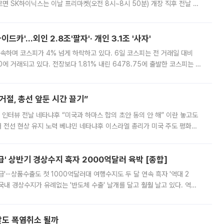
면 SK하이닉스는 이날 프리마켓(오전 8시~8시 50분) 개장 직후 전날 정
000원에 거래됐다. 거래량은 11주에 불과했으나, 최초 가격 결정이 기존 정
드카'…외인 2.8조'팔자'· 개인 3.1조 '사자'
속하며 코스피가 4% 넘게 하락하고 있다. 6일 코스피는 전 거래일 대비
.90에 거래되고 있다. 전장보다 1.81% 내린 6478.75에 출발한 코스피는 장
 6238.32까지 밀리기도 했다. 이날 오전 한때 코스피는 장중 5% 넘게 폭
절, 총선 앞둔 시간 끌기”
 인터뷰 전날 네타냐후 “미국과 하마스 합의 초안 동의 안 해” 이란 놓고도
개 전선 현상 유지 노력 베냐민 네타냐후 이스라엘 총리가 미국 주도 평화위
스 간 무장해제 합의안을 반대한 지 하루 만에 하마스 정치국 고위 관리
' 상반기 경상수지 흑자 2000억달러 육박 [종합]
급'⋯상품수출도 첫 1000억달러대 여행수지도 두 달 연속 흑자 '역대 2
국내 경상수지가 유례없는 '반도체 수출' 날개를 달고 훨훨 날고 있다. 역대
경상수지 뿐 아니라 상반기 경상수지 흑자도 2000억달러에 근접하며 사상 최
말도 폭염취소 될까