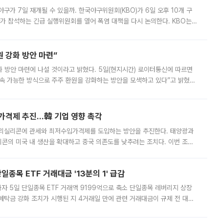
구가 7일 재개될 수 있을까. 한국야구위원회(KBO)가 6일 오후 10개 구
 참석하는 긴급 실행위원회를 열어 폭염 대책을 다시 논의한다. KBO는
서 관람객과 선수단의 안전 위험 상황이 발생했다”며 5∼6일 예정됐던
 강화 방안 마련”
 것이라고 밝혔다. 5일(현지시간) 로이터통신에 따르면
속 가능한 방식으로 주주 환원을 강화하는 방안을 모색하고 있다”고 밝혔다.
그러면서 자세한 내용은 “조만간 공개할 예정”이라고 덧붙였다. SK하이닉스도 로이터에 전달한 성명에서 “연
가격제 추진…韓 기업 영향 촉각
폴리실리콘에 관세와 최저수입가격제를 도입하는 방안을 추진한다. 태양광과
콘의 미국 내 생산을 확대하고 중국 의존도를 낮추려는 조치다. 이번 조처
쏠리고 있다. 5일(현지시간) 블룸버그통신에 따르면 미국 행정부 내에서는
종목 ETF 거래대금 '13분의 1' 급감
자 5일 단일종목 ETF 거래액 9199억으로 축소 단일종목 레버리지 상장
예탁금 강화 조치가 시행된 지 4거래일 만에 관련 거래대금이 규제 전 대비
거래소에 따르면 전날 코스피 시장 전체 거래대금은 25조2129억원을 기록