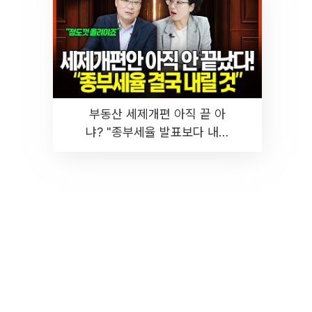
부동산 세제개편 아직 끝 아
냐? "종부세율 발표보다 내릴
것" 장기거주·양도세 전망 I 집
땅지성 I 김인만, 진미윤