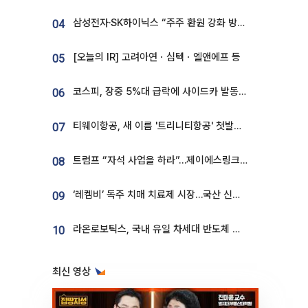
삼성전자·SK하이닉스 “주주 환원 강화 방안 마련”
04
[오늘의 IR] 고려아연ㆍ심텍ㆍ엘앤에프 등
05
코스피, 장중 5%대 급락에 사이드카 발동…삼성·SK 동반 폭락
06
티웨이항공, 새 이름 '트리니티항공' 첫발…SSC 전략 본격화
07
트럼프 “자석 사업을 하라”…제이에스링크, 비중국 영구자석 공급망 구축 속도
08
‘레켐비’ 독주 치매 치료제 시장…국산 신약 등장하나
09
라온로보틱스, 국내 유일 차세대 반도체 공정 로봇 개발 ‘고객사 테스트 진행’
10
최신 영상