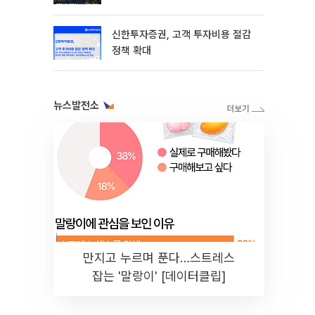
본격화
신한투자증권, 고객 투자비용 절감
정책 확대
뉴스발전소
만지고 누르며 푼다…스트레스
잡는 '말랑이' [데이터클립]