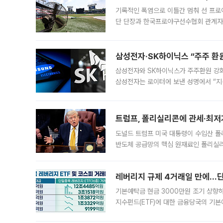
기록적인 폭염으로 이틀간 멈춰 선 프로야
단 단장과 한국프로야구선수협회 관계자가
5일 “최근 전국적으로 폭염이 지속되면
KBO리그와
삼성전자·SK하이닉스 “주주 환원
삼성전자와 SK하이닉스가 주주환원 강화 방안 마련에 나설
삼성전자는 로이터에 보낸 성명에서 “지
트럼프, 폴리실리콘에 관세·최저
도널드 트럼프 미국 대통령이 수입산 
반도체 공급망의 핵심 원재료인 폴리실리
로 한국 기업에 미칠 영향에도 관심이 
레버리지 규제 4거래일 만에…단일
기본예탁금 현금 3000만원 조기 상향하
지수펀드(ETF)에 대한 금융당국의 기본
13분의 1수준으로 급감했다. 6일 한국