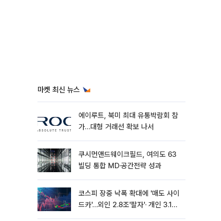
마켓 최신 뉴스
에이루트, 북미 최대 유통박람회 참
가…대형 거래선 확보 나서
쿠시먼앤드웨이크필드, 여의도 63
빌딩 통합 MD·공간전략 성과
코스피 장중 낙폭 확대에 '매도 사이
드카'…외인 2.8조'팔자'· 개인 3.1조
'사자'