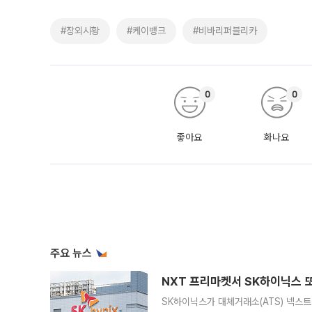
#장외시황
#케이뱅크
#비바리퍼블리카
0
0
좋아요
화나요
주요 뉴스
NXT 프리마켓서 SK하이닉스 또
SK하이닉스가 대체거래소(ATS) 넥스