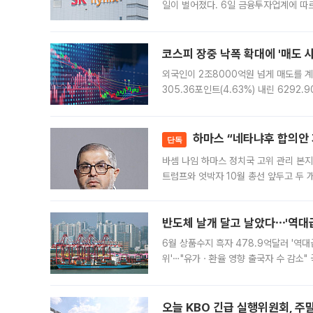
일이 벌어졌다. 6일 금융투자업계에 따르
규장 종가보다 29.98% 내린 116만8
규시장과 달
코스피 장중 낙폭 확대에 '매도 사이
외국인이 2조8000억원 넘게 매도를 계
305.36포인트(4.63%) 내린 6292
중 한때 6550.94까지 오르기도 했으나
락하면서 유가증권
하마스 “네타냐후 합의안 거
단독
바셈 나임 하마스 정치국 고위 관리 본지
트럼프와 엇박자 10월 총선 앞두고 두 
원회(BOP)와 팔레스타인 무장단체 하마
반도체 날개 달고 날았다⋯'역대급
6월 상품수지 흑자 478.9억달러 '역대
위'⋯"유가ㆍ환율 영향 출국자 수 감소" 
급 수출 호조가 매달 이어지면서 6월 
대 기
오늘 KBO 긴급 실행위원회, 주