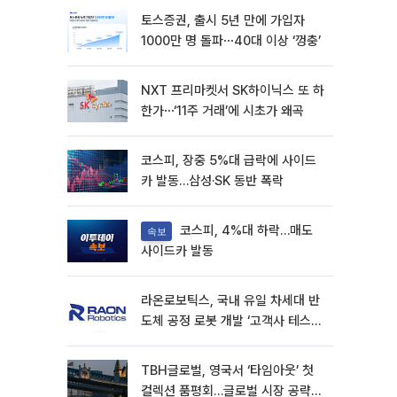
토스증권, 출시 5년 만에 가입자
1000만 명 돌파⋯40대 이상 ‘껑충’
NXT 프리마켓서 SK하이닉스 또 하
한가⋯‘11주 거래’에 시초가 왜곡
코스피, 장중 5%대 급락에 사이드
카 발동…삼성·SK 동반 폭락
코스피, 4%대 하락…매도
속보
사이드카 발동
라온로보틱스, 국내 유일 차세대 반
도체 공정 로봇 개발 ‘고객사 테스트
진행’
TBH글로벌, 영국서 ‘타임아웃’ 첫
컬렉션 품평회…글로벌 시장 공략