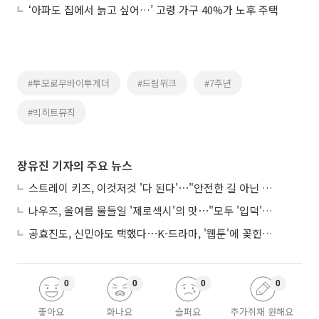
‘아파도 집에서 늙고 싶어…’ 고령 가구 40%가 노후 주택
#투모로우바이투게더
#드림위크
#7주년
#빅히트뮤직
장유진 기자의 주요 뉴스
스트레이 키즈, 이것저것 '다 된다'⋯"안전한 길 아닌 도전이 재밌어"
나우즈, 올여름 물들일 '제로섹시'의 맛⋯"모두 '입덕'시킬 것"
공효진도, 신민아도 택했다⋯K-드라마, '웹툰'에 꽂힌 이유
0
0
0
0
좋아요
화나요
슬퍼요
추가취재 원해요