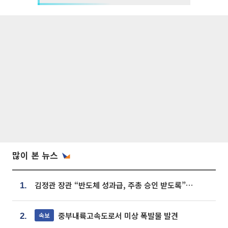
많이 본 뉴스
김정관 장관 “반도체 성과급, 주총 승인 받도록”…상법·자본시장법 개정 시사
1.
중부내륙고속도로서 미상 폭발물 발견
속보
2.