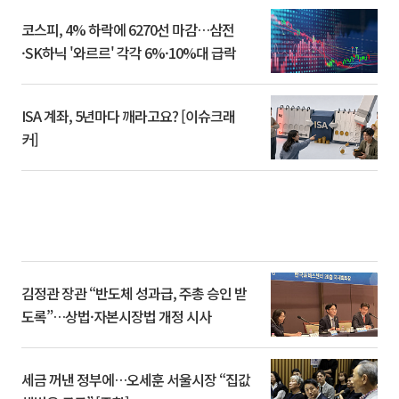
코스피, 4% 하락에 6270선 마감…삼전
·SK하닉 '와르르' 각각 6%·10%대 급락
ISA 계좌, 5년마다 깨라고요? [이슈크래
커]
김정관 장관 “반도체 성과급, 주총 승인 받
도록”…상법·자본시장법 개정 시사
세금 꺼낸 정부에…오세훈 서울시장 “집값