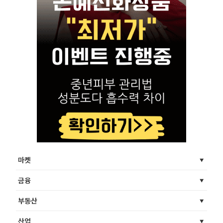
마켓
금융
부동산
산업