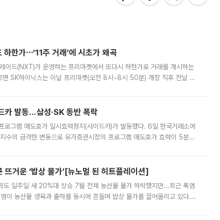
 하한가⋯‘11주 거래’에 시초가 왜곡
트레이드(NXT)가 운영하는 프리마켓에서 또다시 하한가로 거래를 개시하는
면 SK하이닉스는 이날 프리마켓(오전 8시~8시 50분) 개장 직후 전날 정
000원에 거래됐다. 거래량은 11주에 불과했으나, 최초 가격 결정이 기존 정
드카 발동…삼성·SK 동반 폭락
 프로그램 매도호가 일시효력정지(사이드카)가 발동했다. 6일 한국거래소에
선물지수의 급격한 변동으로 유가증권시장의 프로그램 매도호가 효력이 5분간
물지수는 전 거래일 종가 대비 52.48포인트(5.04%) 내린 987.24를 기
른 뜨거운 ‘밥상 물가’[뉴노멀 된 히트플레이션]
도 일주일 새 20%대 상승 7월 전체 농산물 물가 하락했지만...최근 폭염
폭염이 농산물 생육과 출하를 동시에 흔들며 밥상 물가를 끌어올리고 있다.
 아니라 오이와 참외, 브로콜리 가격까지 일주일 새 두 자릿수로 뛰었다.