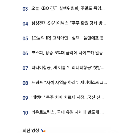
오늘 KBO 긴급 실행위원회, 주말도 폭염취소 될까
03
삼성전자·SK하이닉스 “주주 환원 강화 방안 마련”
04
[오늘의 IR] 고려아연ㆍ심텍ㆍ엘앤에프 등
05
코스피, 장중 5%대 급락에 사이드카 발동…삼성·SK 동반 폭락
06
티웨이항공, 새 이름 '트리니티항공' 첫발…SSC 전략 본격화
07
트럼프 “자석 사업을 하라”…제이에스링크, 비중국 영구자석 공급망 구축 속도
08
‘레켐비’ 독주 치매 치료제 시장…국산 신약 등장하나
09
라온로보틱스, 국내 유일 차세대 반도체 공정 로봇 개발 ‘고객사 테스트 진행’
10
최신 영상