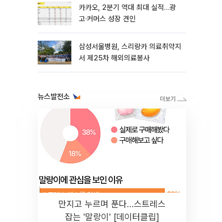
카카오, 2분기 역대 최대 실적…광
고·커머스 성장 견인
삼성서울병원, 스리랑카 의료취약지
서 제25차 해외의료봉사
뉴스발전소
만지고 누르며 푼다…스트레스
잡는 '말랑이' [데이터클립]