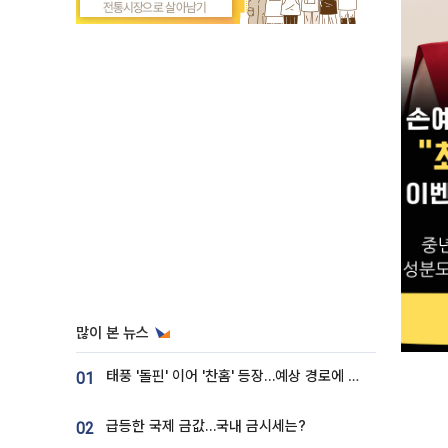
많이 본 뉴스
태풍 '돌핀' 이어 '찬홈' 등장…예상 경로에 한국 '한숨'
01
급등한 국제 금값…국내 금시세는?
02