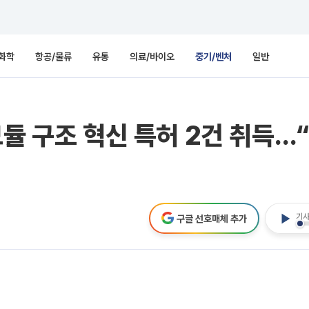
화학
항공/물류
유통
의료/바이오
중기/벤처
일반
모듈 구조 혁신 특허 2건 취득…
기사
구글 선호매체 추가