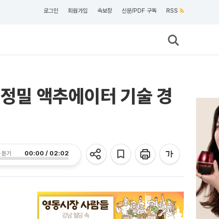
로그인
회원가입
속보창
신문/PDF 구독
RSS
“정밀 액추에이터 기술 경
00:00 / 02:02
 듣기