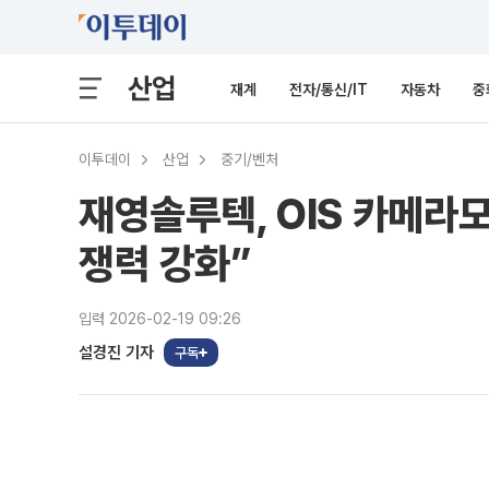
산업
재계
전자/통신/IT
자동차
중
이투데이
산업
중기/벤처
재영솔루텍, OIS 카메라
쟁력 강화”
입력 2026-02-19 09:26
설경진 기자
구독