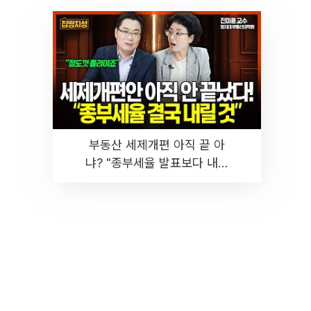
부동산 세제개편 아직 끝 아
냐? "종부세율 발표보다 내릴
것" 장기거주·양도세 전망 I 집
땅지성 I 김인만, 진미윤