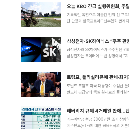
오늘 KBO 긴급 실행위원회, 주
기록적인 폭염으로 이틀간 멈춰 선 프로야
단 단장과 한국프로야구선수협회 관계자가
5일 “최근 전국적으로 폭염이 지속되면
KBO리그와
삼성전자·SK하이닉스 “주주 환원
삼성전자와 SK하이닉스가 주주환원 강화 방안 마련에 나설
삼성전자는 로이터에 보낸 성명에서 “지
트럼프, 폴리실리콘에 관세·최저
도널드 트럼프 미국 대통령이 수입산 
반도체 공급망의 핵심 원재료인 폴리실리
로 한국 기업에 미칠 영향에도 관심이 
레버리지 규제 4거래일 만에…단일
기본예탁금 현금 3000만원 조기 상향하
지수펀드(ETF)에 대한 금융당국의 기본