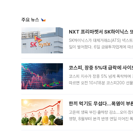
주요 뉴스
NXT 프리마켓서 SK하이닉스 또
SK하이닉스가 대체거래소(ATS) 넥스
일이 벌어졌다. 6일 금융투자업계에 따르
규장 종가보다 29.98% 내린 116만8
규시장과 달
코스피, 장중 5%대 급락에 사이
코스피 지수가 장중 5% 넘게 폭락하며
따르면 오전 10시18분 코스피200 
정지됐다. 발동 시점 당시 코스피200 선
록했다.
한끼 먹기도 무섭다...폭염이 부
고온에 생육 부진·출하량 감소…오이·참외
영향, 8월부터 본격 반영 연일 이어진 
고온에 취약한 시금치와 상추 등 잎채소뿐