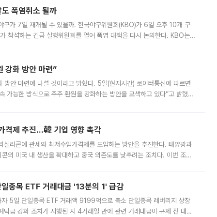
말도 폭염취소 될까
구가 7일 재개될 수 있을까. 한국야구위원회(KBO)가 6일 오후 10개 구
 참석하는 긴급 실행위원회를 열어 폭염 대책을 다시 논의한다. KBO는
서 관람객과 선수단의 안전 위험 상황이 발생했다”며 5∼6일 예정됐던
 강화 방안 마련”
 것이라고 밝혔다. 5일(현지시간) 로이터통신에 따르면
속 가능한 방식으로 주주 환원을 강화하는 방안을 모색하고 있다”고 밝혔다.
그러면서 자세한 내용은 “조만간 공개할 예정”이라고 덧붙였다. SK하이닉스도 로이터에 전달한 성명에서 “연
가격제 추진…韓 기업 영향 촉각
폴리실리콘에 관세와 최저수입가격제를 도입하는 방안을 추진한다. 태양광과
콘의 미국 내 생산을 확대하고 중국 의존도를 낮추려는 조치다. 이번 조처
쏠리고 있다. 5일(현지시간) 블룸버그통신에 따르면 미국 행정부 내에서는
종목 ETF 거래대금 '13분의 1' 급감
자 5일 단일종목 ETF 거래액 9199억으로 축소 단일종목 레버리지 상장
예탁금 강화 조치가 시행된 지 4거래일 만에 관련 거래대금이 규제 전 대비