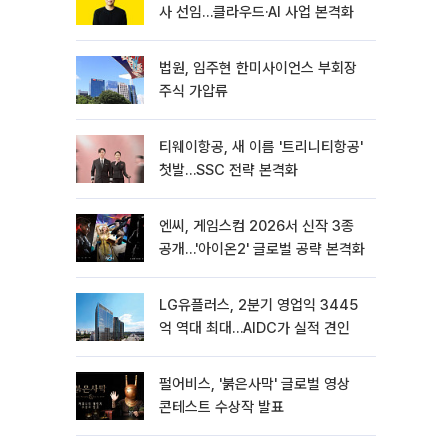
사 선임…클라우드·AI 사업 본격화
법원, 임주현 한미사이언스 부회장
주식 가압류
티웨이항공, 새 이름 '트리니티항공'
첫발…SSC 전략 본격화
엔씨, 게임스컴 2026서 신작 3종
공개…'아이온2' 글로벌 공략 본격화
LG유플러스, 2분기 영업익 3445
억 역대 최대…AIDC가 실적 견인
펄어비스, '붉은사막' 글로벌 영상
콘테스트 수상작 발표