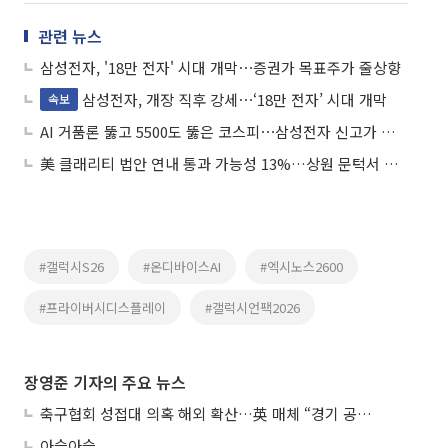
관련 뉴스
삼성전자, '18만 전자' 시대 개막⋯증권가 목표주가 줄상향
삼성전자, 개장 직후 강세⋯‘18만 전자’ 시대 개막
속보
AI 거품론 뚫고 5500도 뚫은 코스피⋯삼성전자 신고가 찍고 ‘18만 전자’ 눈앞
美 클래리티 법안 연내 통과 가능성 13%…상원 문턱서 제동
#갤럭시S26
#온디바이스AI
#엑시노스2600
#프라이버시디스플레이
#갤럭시언팩2026
장영준 기자의 주요 뉴스
축구협회 성접대 의혹 해외 확산…英 매체 “경기 공정성 의문”
아슬아슬