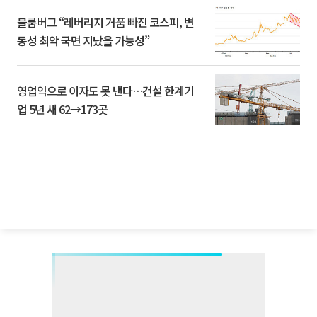
블룸버그 “레버리지 거품 빠진 코스피, 변
동성 최악 국면 지났을 가능성”
영업익으로 이자도 못 낸다…건설 한계기
업 5년 새 62→173곳