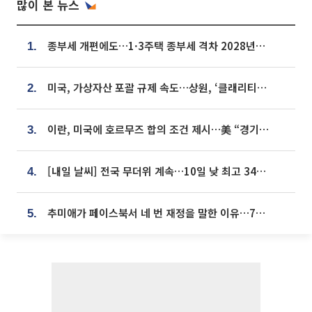
많이 본 뉴스
종부세 개편에도…1·3주택 종부세 격차 2028년부터 확대
1.
미국, 가상자산 포괄 규제 속도…상원, ‘클래리티법’ 9월 절차투표 추진
2.
이란, 미국에 호르무즈 합의 조건 제시…美 “경기 아직 안 끝나” [종합]
3.
[내일 날씨] 전국 무더위 계속…10일 낮 최고 34도 육박
4.
추미애가 페이스북서 네 번 재정을 말한 이유…7700억 추경 열쇠는 도의회에
5.