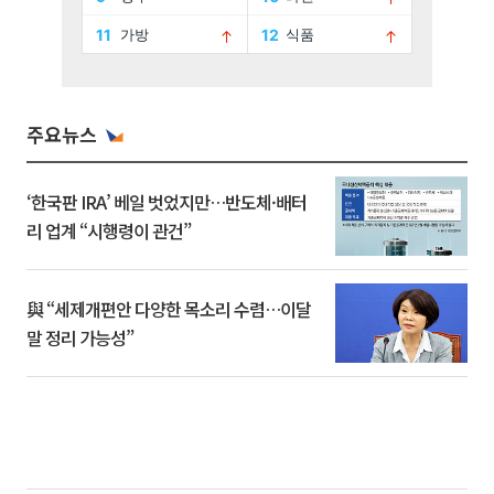
주요뉴스
‘한국판 IRA’ 베일 벗었지만…반도체·배터
리 업계 “시행령이 관건”
與 “세제개편안 다양한 목소리 수렴…이달
말 정리 가능성”