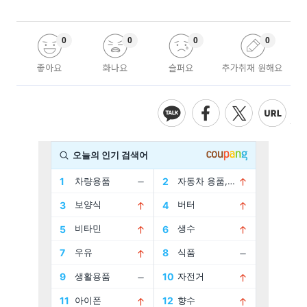
0
0
0
0
좋아요
화나요
슬퍼요
추가취재 원해요