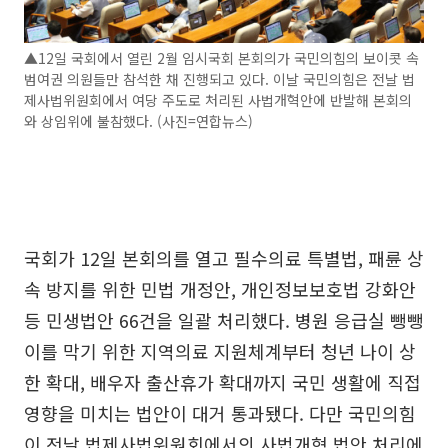
▲12일 국회에서 열린 2월 임시국회 본회의가 국민의힘의 보이콧 속
범여권 의원들만 참석한 채 진행되고 있다. 이날 국민의힘은 전날 법
제사법위원회에서 여당 주도로 처리된 사법개혁안에 반발해 본회의
와 상임위에 불참했다. (사진=연합뉴스)
국회가 12일 본회의를 열고 필수의료 특별법, 패륜 상
속 방지를 위한 민법 개정안, 개인정보보호법 강화안
등 민생법안 66건을 일괄 처리했다. 병원 응급실 뺑뺑
이를 막기 위한 지역의료 지원체계부터 청년 나이 상
한 확대, 배우자 출산휴가 확대까지 국민 생활에 직접
영향을 미치는 법안이 대거 통과됐다. 다만 국민의힘
이 전날 법제사법위원회에서의 사법개혁 법안 처리에