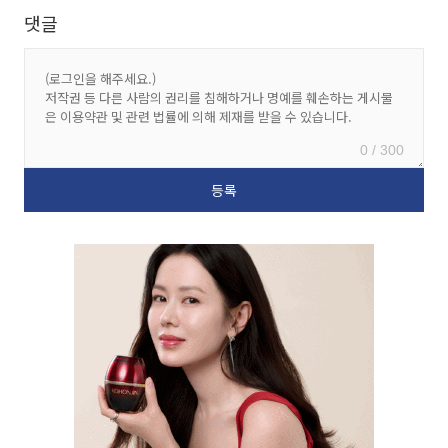
댓글
0 / 300