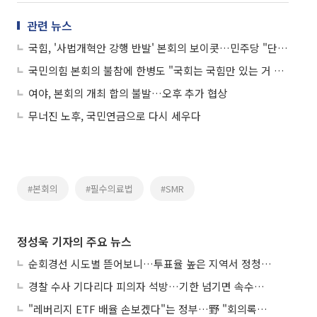
관련 뉴스
국힘, '사법개혁안 강행 반발' 본회의 보이콧…민주당 "단호히 대처"
국민의힘 본회의 불참에 한병도 "국회는 국힘만 있는 거 아냐…단호히 대처”
여야, 본회의 개최 합의 불발…오후 추가 협상
무너진 노후, 국민연금으로 다시 세우다
#본회의
#필수의료법
#SMR
정성욱 기자의 주요 뉴스
순회경선 시도별 뜯어보니…투표율 높은 지역서 정청래 강세
경찰 수사 기다리다 피의자 석방…기한 넘기면 속수무책
"레버리지 ETF 배율 손보겠다"는 정부…野 "회의록부터 내놔야"