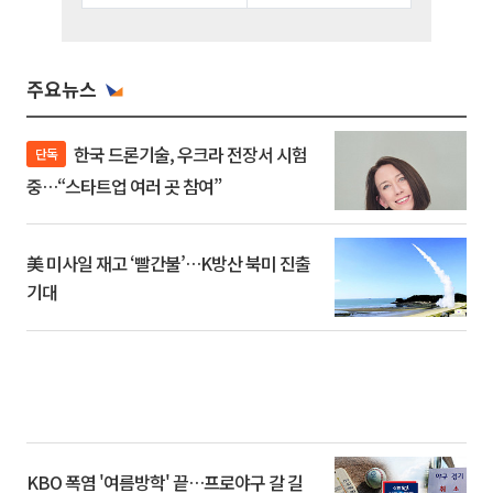
주요뉴스
한국 드론기술, 우크라 전장서 시험
단독
중…“스타트업 여러 곳 참여”
美 미사일 재고 ‘빨간불’…K방산 북미 진출
기대
KBO 폭염 '여름방학' 끝…프로야구 갈 길