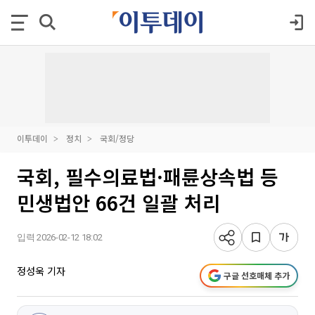
이투데이
정치
국회/정당
국회, 필수의료법·패륜상속법 등
민생법안 66건 일괄 처리
입력 2026-02-12 18:02
정성욱 기자
구글 선호매체 추가