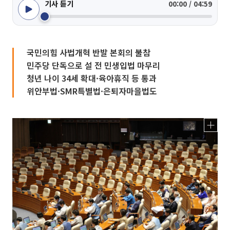
기사 듣기
00:00 / 04:59
국민의힘 사법개혁 반발 본회의 불참
민주당 단독으로 설 전 민생입법 마무리
청년 나이 34세 확대·육아휴직 등 통과
위안부법·SMR특별법·은퇴자마을법도