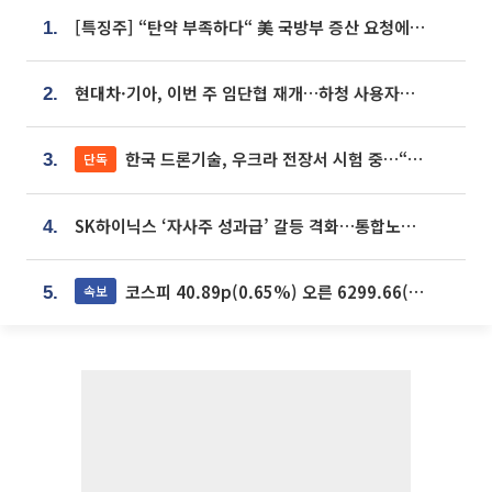
[특징주] “탄약 부족하다“ 美 국방부 증산 요청에⋯국내 방산주 급등세
1.
현대차·기아, 이번 주 임단협 재개…하청 사용자성 재심도 ‘변수’
2.
한국 드론기술, 우크라 전장서 시험 중…“스타트업 여러 곳 참여”
단독
3.
SK하이닉스 ‘자사주 성과급’ 갈등 격화…통합노조 출범 움직임
4.
코스피 40.89p(0.65%) 오른 6299.66(마감)
속보
5.