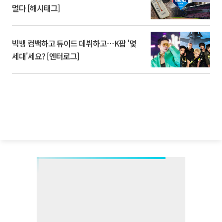
멀다 [해시태그]
빅뱅 컴백하고 튜이드 데뷔하고⋯K팝 '몇
세대'세요? [엔터로그]