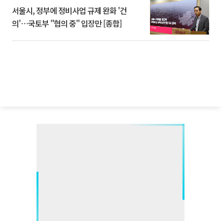
서울시, 정부에 정비사업 규제 완화 '건
의'⋯국토부 "협의 중" 입장만 [종합]