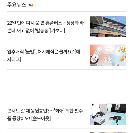
주요뉴스
22일 만에 다시 문 연 홈플러스…정상화 바
쁜데 재고 없어 ‘발동동’[가보니]
입추매직 '불발', 처서매직은 올까요? [해
시태그]
콘서트 갈 때 응원봉만?⋯'최애' 위한 필수
품 등장이오! [솔드아웃]