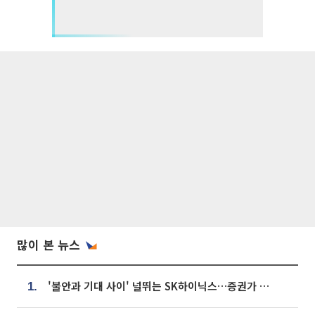
많이 본 뉴스
'불안과 기대 사이' 널뛰는 SK하이닉스…증권가 "HBM4·LTA 기반 펀터멘털 견고"
1.