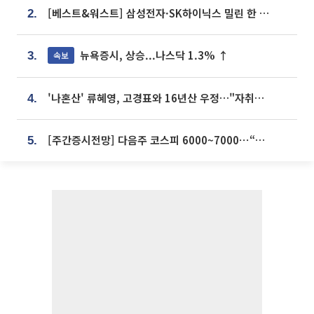
[베스트&워스트] 삼성전자·SK하이닉스 밀린 한 주…상상인증권은 85% 급등
2.
뉴욕증시, 상승...나스닥 1.3% ↑
속보
3.
'나혼산' 류혜영, 고경표와 16년산 우정…"자취방서 부모님과 마주쳐"
4.
[주간증시전망] 다음주 코스피 6000~7000⋯“外人 수급은 정책이 변수”
5.