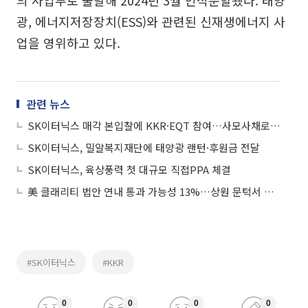
의 사업부로 출발해 2024년 3월 인적분할됐다. 태양
광, 에너지저장장치(ESS)와 관련된 신재생에너지 사
업을 영위하고 있다.
관련 뉴스
SK이터닉스 매각 본입찰에 KKR·EQT 참여…사모사채로 차입금 만기 완충
SK이터닉스, 밀알복지재단에 태양광 랜턴·후원금 전달
SK이터닉스, 육상풍력 첫 대규모 직접PPA 체결
美 클래리티 법안 연내 통과 가능성 13%…상원 문턱서 제동
#SK이터닉스
#KKR
0
0
0
0