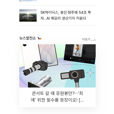
SK하이닉스, 용인·청주에 54조 투
자…AI 메모리 생산기지 키운다
뉴스발전소
콘서트 갈 때 응원봉만?⋯'최
애' 위한 필수품 등장이오! [솔
드아웃]