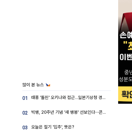
많이 본 뉴스
태풍 '돌핀' 오키나와 접근…일본기상청 경로 업데이트
01
빅뱅, 20주년 기념 '새 뱅봉' 선보인다⋯콘서트 앞두고 팝업 개최
02
오늘은 절기 '입추', 뜻은?
03