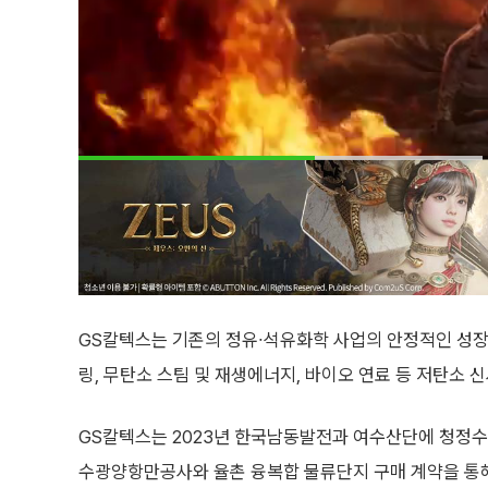
GS칼텍스는 기존의 정유∙석유화학 사업의 안정적인 성장을
링, 무탄소 스팀 및 재생에너지, 바이오 연료 등 저탄소 
GS칼텍스는 2023년 한국남동발전과 여수산단에 청정수
수광양항만공사와 율촌 융복합 물류단지 구매 계약을 통해