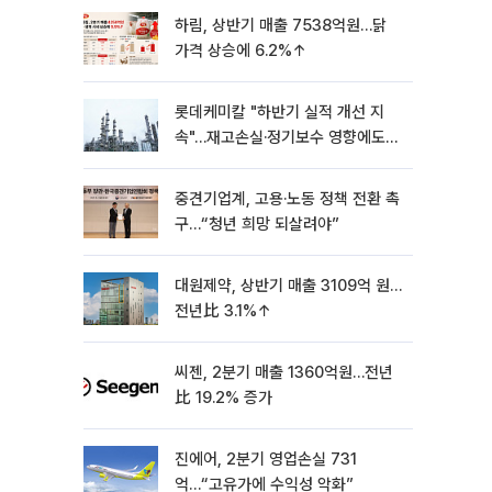
하림, 상반기 매출 7538억원…닭
가격 상승에 6.2%↑
롯데케미칼 "하반기 실적 개선 지
속"…재고손실·정기보수 영향에도
흑자 유지
중견기업계, 고용·노동 정책 전환 촉
구…“청년 희망 되살려야”
대원제약, 상반기 매출 3109억 원…
전년比 3.1%↑
씨젠, 2분기 매출 1360억원…전년
比 19.2% 증가
진에어, 2분기 영업손실 731
억…“고유가에 수익성 악화”