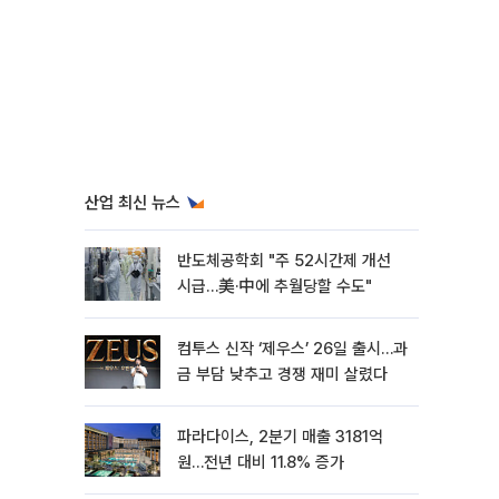
산업 최신 뉴스
반도체공학회 "주 52시간제 개선
시급…美·中에 추월당할 수도"
컴투스 신작 ‘제우스’ 26일 출시…과
금 부담 낮추고 경쟁 재미 살렸다
파라다이스, 2분기 매출 3181억
원…전년 대비 11.8% 증가