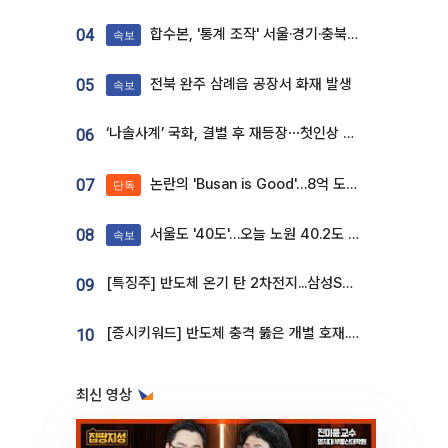
합수본, '통계 조작' 서울·경기·충북 선관위 등 추가 압수수색
04
속보
전북 완주 삼례읍 공장서 화재 발생
05
속보
‘나솔사계’ 국화, 결별 후 재등장⋯첫인상 투표 휩쓸고 ‘인기녀’ 등극
06
논란의 'Busan is Good'…8억 도시브랜드, 용산 대통령실 CI 업체가 수행
07
단독
서울도 '40도'…오늘 노원 40.2도 기록
08
속보
[특징주] 반도체 온기 탄 2차전지...삼성SDI, 장 초반 7% 넘게 껑충
09
[증시키워드] 반도체 충격 뚫은 개별 호재...포스코퓨처엠·에코프로·한화솔루션 '눈길'
10
최신 영상