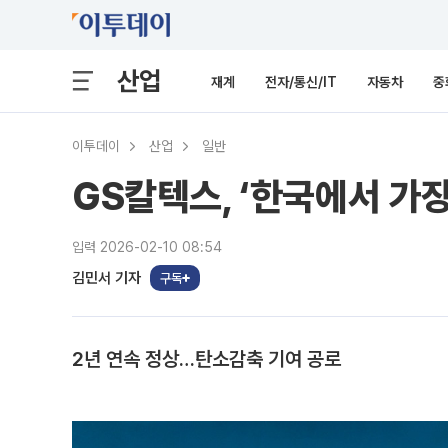
산업
재계
전자/통신/IT
자동차
중
이투데이
산업
일반
GS칼텍스, ‘한국에서 가장
입력 2026-02-10 08:54
김민서 기자
구독
2년 연속 정상…탄소감축 기여 공로