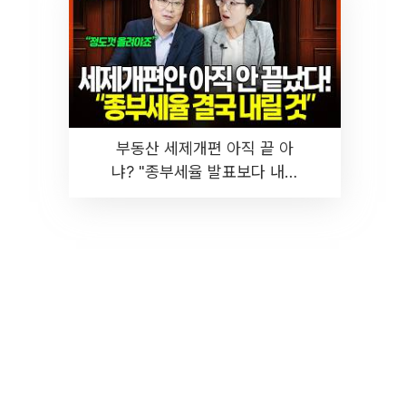
부동산 세제개편 아직 끝 아
냐? "종부세율 발표보다 내릴
것" 장기거주·양도세 전망 I 집
땅지성 I 김인만, 진미윤