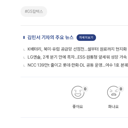
#GS칼텍스
김민서 기자의 주요 뉴스
자세히보기
K배터리, 북미·유럽 공급망 선점전…셀부터 원료까지 현지화
LG엔솔, 2개 분기 만에 흑자…ESS·원통형 앞세워 성장 가속 
NCC 139만t 줄이고 롯데·한화·DL 공동 운영…여수 1호 본
0
0
좋아요
화나요