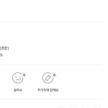
[종합]
궤도
0
0
슬퍼요
추가취재 원해요