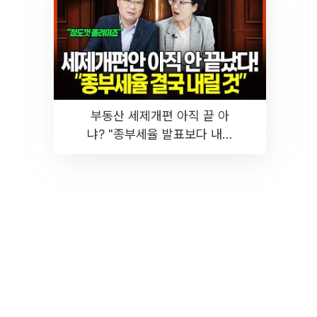
부동산 세제개편 아직 끝 아
냐? "종부세율 발표보다 내릴
것" 장기거주·양도세 전망 I 집
땅지성 I 김인만, 진미윤