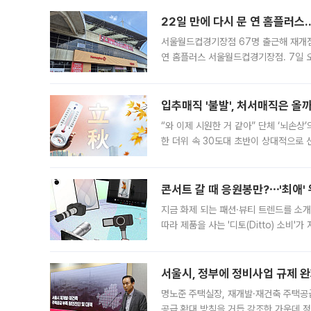
22일 만에 다시 문 연 홈플러스
서울월드컵경기장점 67명 출근해 재개점 
연 홈플러스 서울월드컵경기장점. 7일 
우유, 과일 같은 신선식품이 차근차근 자
입추매직 '불발', 처서매직은 올
“와 이제 시원한 거 같아” 단체 ‘뇌손상
한 더위 속 30도대 초반이 상대적으로
지역에 있었습니다. 7월 말에는 서풍과
콘서트 갈 때 응원봉만?⋯'최애'
지금 화제 되는 패션·뷰티 트렌드를 소개
따라 제품을 사는 '디토(Ditto) 소비
어디일까요? 아이돌 콘서트 시작을 기다
서울시, 정부에 정비사업 규제 완화
명노준 주택실장, 재개발·재건축 주택공
공급 확대 방침을 거듭 강조한 가운데 정