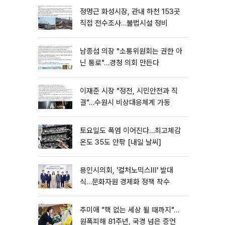
정명근 화성시장, 관내 하천 153곳
직접 전수조사…불법시설 정비
남종섭 의장 "소통위원회는 권한 아
닌 통로"…경청 의회 만든다
이재준 시장 "정전, 시민안전과 직
결"…수원시 비상대응체계 가동
토요일도 폭염 이어진다…최고체감
온도 35도 안팎 [내일 날씨]
용인시의회, '컬처노믹스Ⅲ' 발대
식…문화자원 경제화 정책 착수
추미애 "핵 없는 세상 될 때까지"…
원폭피해 81주년, 국경 넘은 증언