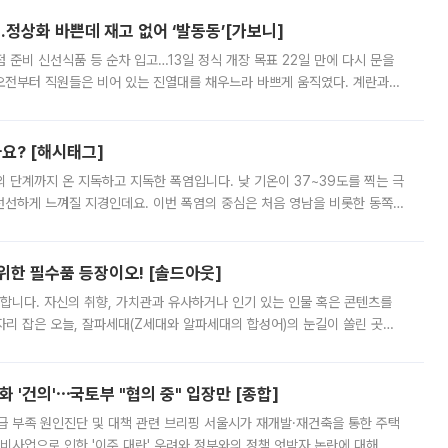
…정상화 바쁜데 재고 없어 ‘발동동’[가보니]
준비 신선식품 등 순차 입고…13일 정식 개장 목표 22일 만에 다시 문을
오전부터 직원들은 비어 있는 진열대를 채우느라 바쁘게 움직였다. 계란과
리를 잡기 시작했지만, 매장 곳곳엔 여전히 텅 빈 매대가 먼저 눈에 들어왔
까요? [해시태그]
’의 단계까지 온 지독하고 지독한 폭염입니다. 낮 기온이 37~39도를 찍는 극
 선선하게 느껴질 지경인데요. 이번 폭염의 중심은 처음 영남을 비롯한 동쪽
 북서풍이 산맥을 넘어 영남 쪽으로 내려오면서 뜨겁고 건조해졌는데요.
 위한 필수품 등장이오! [솔드아웃]
합니다. 자신의 취향, 가치관과 유사하거나 인기 있는 인물 혹은 콘텐츠를
'가 자리 잡은 오늘, 잘파세대(Z세대와 알파세대의 합성어)의 눈길이 쏠린 곳은
리는 공연장. 응원봉만큼이나 눈에 띄는 게 있습니다. 공연이 시작되기
 '건의'⋯국토부 "협의 중" 입장만 [종합]
급 부족 원인진단 및 대책 관련 브리핑 서울시가 재개발·재건축을 통한 주택
비사업으로 인한 '이주 대란' 우려와 정부와의 정책 엇박자 논란에 대해 정