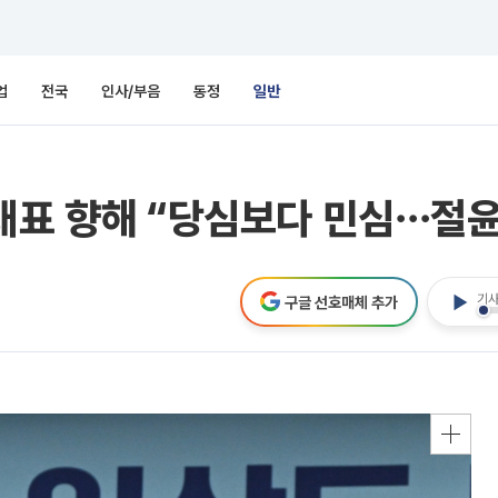
업
전국
인사/부음
동정
일반
대표 향해 “당심보다 민심⋯절윤
기사
구글 선호매체 추가