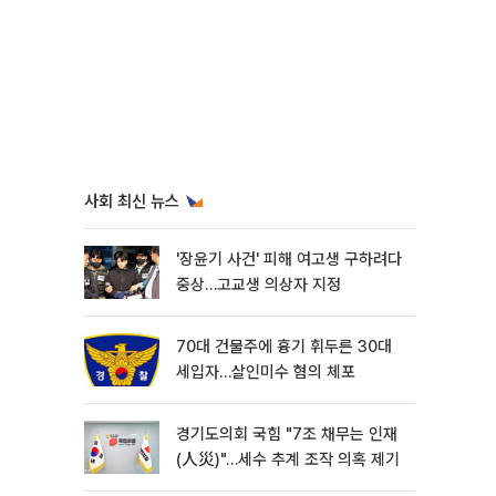
사회 최신 뉴스
'장윤기 사건' 피해 여고생 구하려다
중상…고교생 의상자 지정
70대 건물주에 흉기 휘두른 30대
세입자…살인미수 혐의 체포
경기도의회 국힘 "7조 채무는 인재
(人災)"…세수 추계 조작 의혹 제기