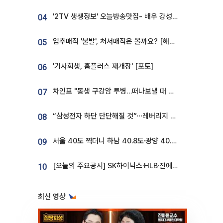
'2TV 생생정보' 오늘방송맛집- 배우 강성진 단골! 쌀국수ㆍ푸팟퐁 커리 맛집 '블○○○'
04
입추매직 '불발', 처서매직은 올까요? [해시태그]
05
'기사회생, 홈플러스 재개장' [포토]
06
차인표 "동생 구강암 투병…떠나보낼 때 가장 힘들었다”
07
“삼성전자 하단 단단해질 것”⋯레버리지 규제에 쏠림 완화 [찐코노미]
08
서울 40도 찍더니 하남 40.8도·광양 40.2도…전국 '펄펄'
09
[오늘의 주요공시] SK하이닉스·HLB·진에어·포스코홀딩스·네이버·대우건설 등
10
최신 영상