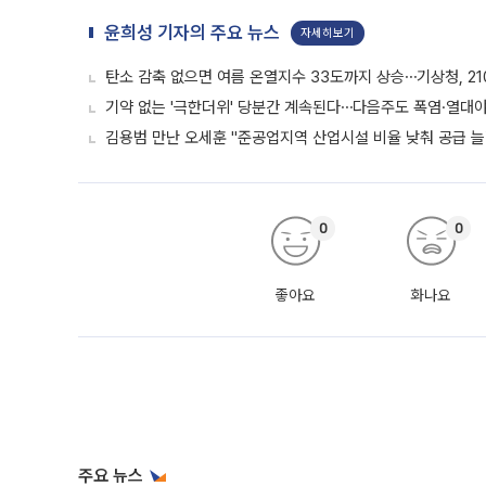
윤희성 기자의 주요 뉴스
자세히보기
탄소 감축 없으면 여름 온열지수 33도까지 상승⋯기상청, 2
기약 없는 '극한더위' 당분간 계속된다⋯다음주도 폭염·열대
김용범 만난 오세훈 "준공업지역 산업시설 비율 낮춰 공급 늘
0
0
좋아요
화나요
주요 뉴스