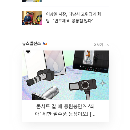
이상일 시장, 다낭시 고위급과 회
담…"반도체·AI 공통점 많다"
뉴스발전소
콘서트 갈 때 응원봉만?⋯'최
애' 위한 필수품 등장이오! [솔
드아웃]