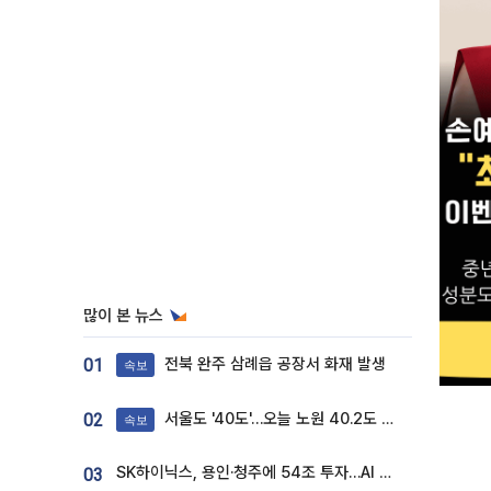
많이 본 뉴스
전북 완주 삼례읍 공장서 화재 발생
01
속보
서울도 '40도'…오늘 노원 40.2도 기록
02
속보
SK하이닉스, 용인·청주에 54조 투자…AI 메모리 생산기지 키운다
03