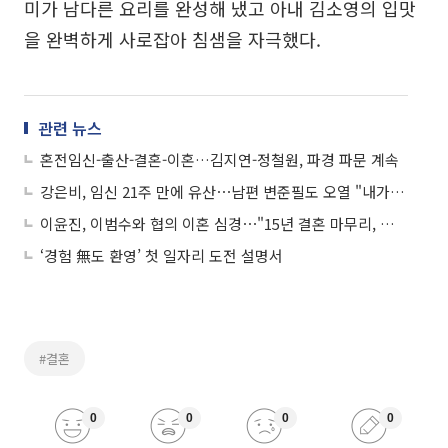
미가 남다른 요리를 완성해 냈고 아내 김소영의 입맛
을 완벽하게 사로잡아 침샘을 자극했다.
관련 뉴스
혼전임신-출산-결혼-이혼…김지연-정철원, 파경 파문 계속
강은비, 임신 21주 만에 유산⋯남편 변준필도 오열 "내가 미안해"
이윤진, 이범수와 협의 이혼 심경⋯"15년 결혼 마무리, 오해 풀고 응원"
‘경험 無도 환영’ 첫 일자리 도전 설명서
#결혼
0
0
0
0