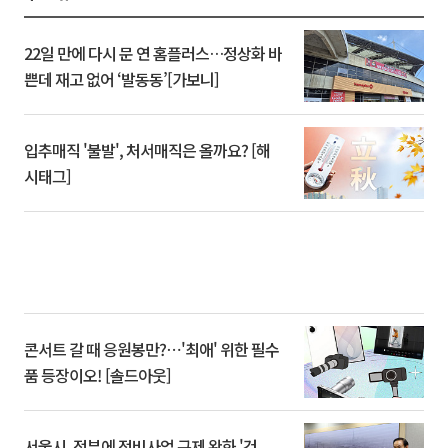
22일 만에 다시 문 연 홈플러스…정상화 바
쁜데 재고 없어 ‘발동동’[가보니]
입추매직 '불발', 처서매직은 올까요? [해
시태그]
콘서트 갈 때 응원봉만?⋯'최애' 위한 필수
품 등장이오! [솔드아웃]
서울시, 정부에 정비사업 규제 완화 '건