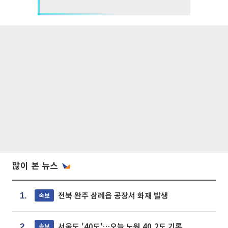
많이 본 뉴스
전북 완주 삼례읍 공장서 화재 발생
속보
1.
서울도 '40도'…오늘 노원 40.2도 기록
속보
2.