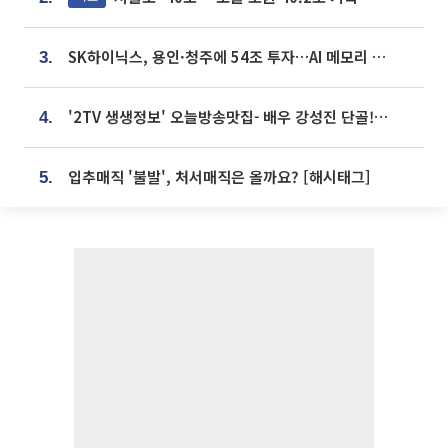
SK하이닉스, 용인·청주에 54조 투자…AI 메모리 생산기지 키운다
3.
'2TV 생생정보' 오늘방송맛집- 배우 강성진 단골! 쌀국수ㆍ푸팟퐁 커리 맛집 '블○○○'
4.
입추매직 '불발', 처서매직은 올까요? [해시태그]
5.