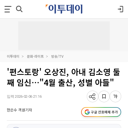
이투데이
문화·라이프
방송/TV
'편스토랑' 오상진, 아내 김소영 둘
째 임신⋯"4월 출산, 성별 아들"
입력 2026-02-06 21:16
한은수 객원기자
구글 선호매체 추가