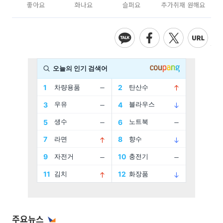
좋아요
화나요
슬퍼요
추가취재 원해요
주요뉴스