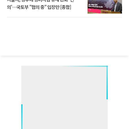
의'⋯국토부 "협의 중" 입장만 [종합]