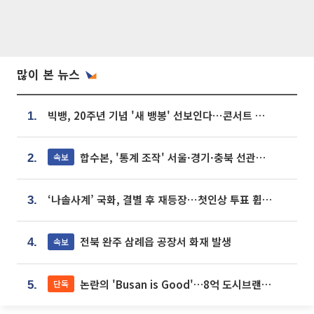
많이 본 뉴스
빅뱅, 20주년 기념 '새 뱅봉' 선보인다⋯콘서트 앞두고 팝업 개최
1.
합수본, '통계 조작' 서울·경기·충북 선관위 등 추가 압수수색
속보
2.
‘나솔사계’ 국화, 결별 후 재등장⋯첫인상 투표 휩쓸고 ‘인기녀’ 등극
3.
전북 완주 삼례읍 공장서 화재 발생
속보
4.
논란의 'Busan is Good'…8억 도시브랜드, 용산 대통령실 CI 업체가 수행
단독
5.