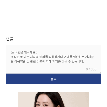
댓글
0 / 300