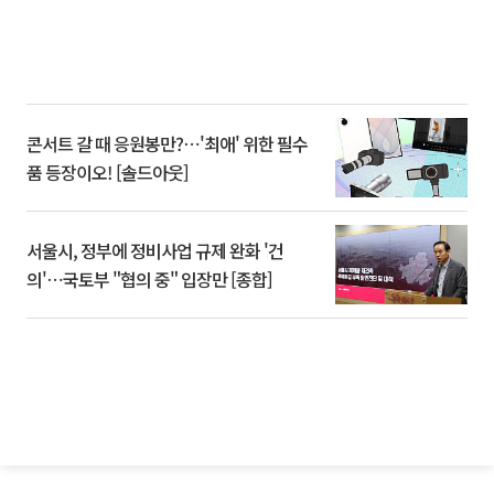
콘서트 갈 때 응원봉만?⋯'최애' 위한 필수
품 등장이오! [솔드아웃]
서울시, 정부에 정비사업 규제 완화 '건
의'⋯국토부 "협의 중" 입장만 [종합]