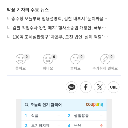
박꽃 기자의 주요 뉴스
중수청 오늘부터 임용설명회, 검찰 내부서 '눈치싸움' 기류변화도
‘검찰 직접수사 완전 폐지’ 형사소송법 개정안, 국무회의 통과
‘130억 조세심판청구’ 차은우, 모친 법인 ‘실제 역할’ 다툴 듯
0
0
0
0
좋아요
화나요
슬퍼요
추가취재 원해요