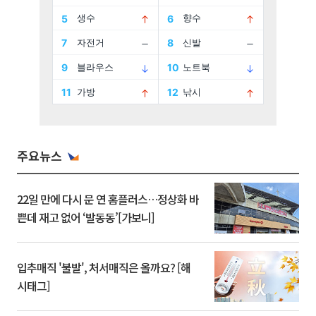
주요뉴스
22일 만에 다시 문 연 홈플러스…정상화 바
쁜데 재고 없어 ‘발동동’[가보니]
입추매직 '불발', 처서매직은 올까요? [해
시태그]