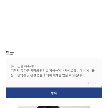
댓글
0 / 300