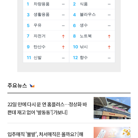
주요뉴스
22일 만에 다시 문 연 홈플러스…정상화 바
쁜데 재고 없어 ‘발동동’[가보니]
입추매직 '불발', 처서매직은 올까요? [해