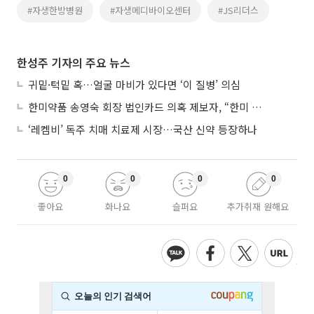
#자생한방병원
#자생메디바이오센터
#JS리더스
한성주 기자의 주요 뉴스
귀밑·턱밑 혹…얼굴 마비가 있다면 ‘이 질병’ 의심
한미약품 송영숙 회장 법인카드 의혹 제보자, “한미 잘 되기 바라는 마음”
‘레켐비’ 독주 치매 치료제 시장…국산 신약 등장하나
0
0
0
0
좋아요
화나요
슬퍼요
추가취재 원해요