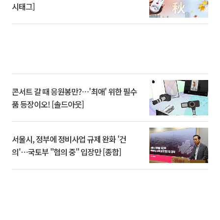
시태그]
콘서트 갈 때 응원봉만?⋯'최애' 위한 필수
품 등장이오! [솔드아웃]
서울시, 정부에 정비사업 규제 완화 '건
의'⋯국토부 "협의 중" 입장만 [종합]