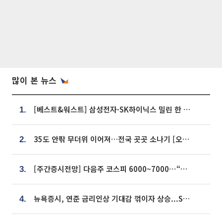
많이 본 뉴스
[베스트&워스트] 삼성전자·SK하이닉스 밀린 한 주…상상인증권은 85% 급등
1.
35도 안팎 무더위 이어져…전국 곳곳 소나기 [오늘 날씨]
2.
[주간증시전망] 다음주 코스피 6000~7000⋯“外人 수급은 정책이 변수”
3.
뉴욕증시, 연준 금리인상 기대감 꺾이자 상승...S&P500 사상 최고치 [종합]
4.