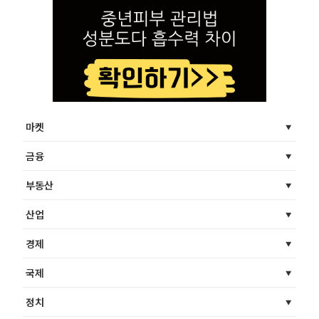
마켓
금융
부동산
산업
경제
국제
정치