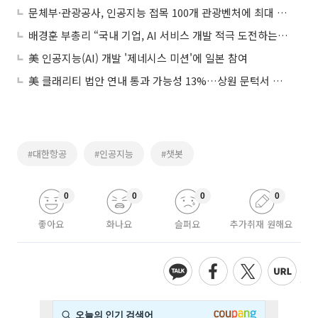
문체부·관광공사, 인공지능 접목 100개 관광벤처에 최대 1억 지원
배경훈 부총리 “국내 기업, AI 서비스 개발 적극 도전하는 환경 만들 것”
美 인공지능(AI) 개발 '제네시스 미션'에 일본 참여
美 클래리티 법안 연내 통과 가능성 13%…상원 문턱서 제동
#대한항공
#인공지능
#챗봇
0
0
0
0
좋아요
화나요
슬퍼요
추가취재 원해요