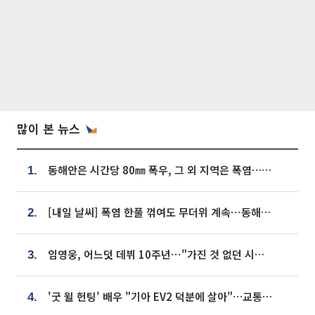
많이 본 뉴스
동해안은 시간당 80㎜ 폭우, 그 외 지역은 폭염…‘극과 극 날씨’
1.
[내일 날씨] 폭염 한풀 꺾여도 무더위 계속⋯동해안 이틀 연속 비
2.
임영웅, 어느덧 데뷔 10주년⋯"가진 것 없던 시절, 내 앞엔 20명의 팬뿐"
3.
'굿 윌 헌팅' 배우 "기아 EV2 덕분에 살아"…교통사고 후 안전성 극찬
4.