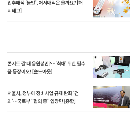
입추매직 '불발', 처서매직은 올까요? [해
시태그]
콘서트 갈 때 응원봉만?⋯'최애' 위한 필수
품 등장이오! [솔드아웃]
서울시, 정부에 정비사업 규제 완화 '건
의'⋯국토부 "협의 중" 입장만 [종합]