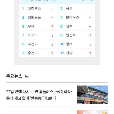
주요뉴스
22일 만에 다시 문 연 홈플러스…정상화 바
쁜데 재고 없어 ‘발동동’[가보니]