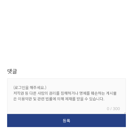
댓글
0 / 300