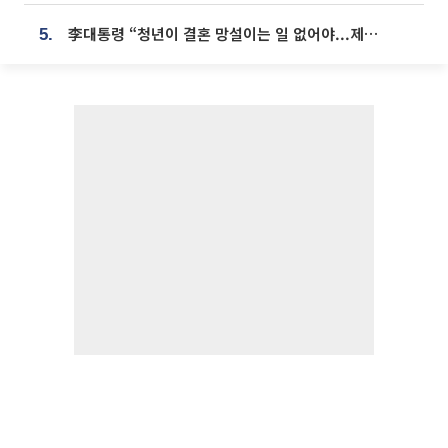
李대통령 “청년이 결혼 망설이는 일 없어야...제도상 불이익 조사”
5.