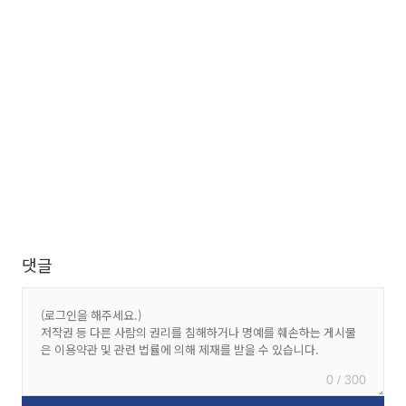
댓글
0 / 300