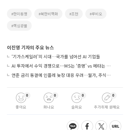
#한미동맹
#북한비핵화
#조현
#루비오
#핵심광물
이진영 기자의 주요 뉴스
‘기가스케일러’의 시대…국가를 넘어선 AI 기업들
AI 투자에서 수익 경쟁으로⋯MS는 ‘증명’ vs 메타는 ‘숙제’
연준 금리 동결에 인플레 늦장 대응 우려…월가, 주식도 채권도 던졌다
0
0
0
0
좋아요
화나요
슬퍼요
추가취재 원해요