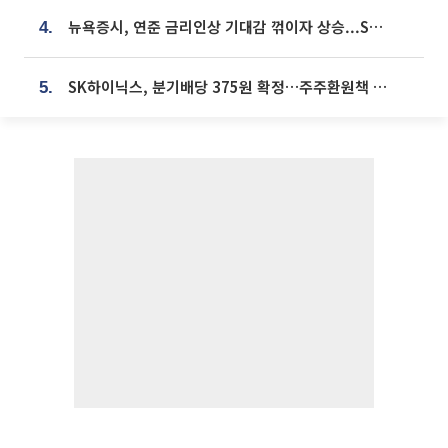
뉴욕증시, 연준 금리인상 기대감 꺾이자 상승...S&P500 사상 최고치 [종합]
4.
SK하이닉스, 분기배당 375원 확정…주주환원책 9월로 앞당겨 발표
5.