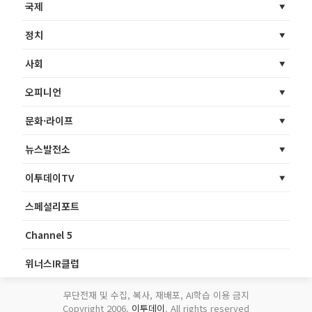
국제
정치
사회
오피니언
문화·라이프
뉴스발전소
이투데이TV
스페셜리포트
Channel 5
위너스IR클럽
무단전재 및 수집, 복사, 재배포, AI학습 이용 금지
Copyright 2006.
이투데이
. All rights reserved