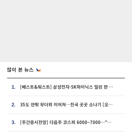
많이 본 뉴스
[베스트&워스트] 삼성전자·SK하이닉스 밀린 한 주…상상인증권은 85% 급등
1.
35도 안팎 무더위 이어져…전국 곳곳 소나기 [오늘 날씨]
2.
[주간증시전망] 다음주 코스피 6000~7000⋯“外人 수급은 정책이 변수”
3.