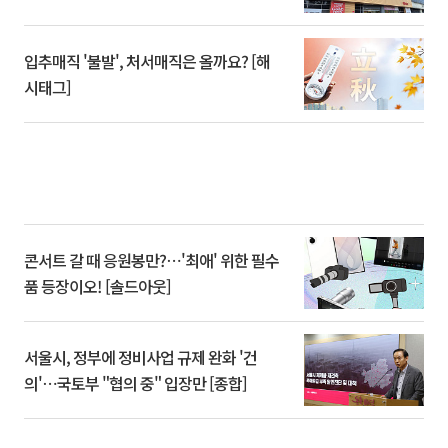
입추매직 '불발', 처서매직은 올까요? [해
시태그]
콘서트 갈 때 응원봉만?⋯'최애' 위한 필수
품 등장이오! [솔드아웃]
서울시, 정부에 정비사업 규제 완화 '건
의'⋯국토부 "협의 중" 입장만 [종합]