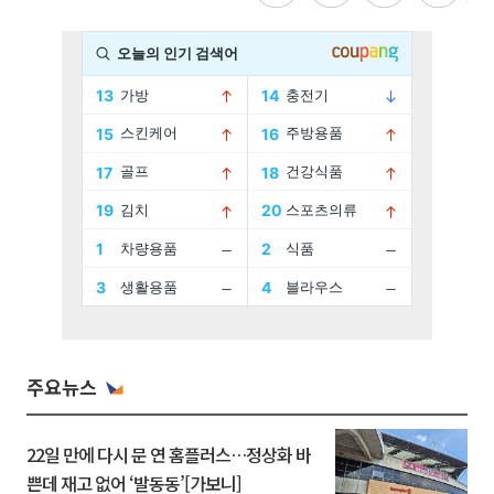
주요뉴스
22일 만에 다시 문 연 홈플러스…정상화 바
쁜데 재고 없어 ‘발동동’[가보니]