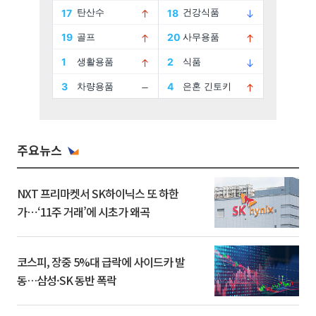
주요뉴스
NXT 프리마켓서 SK하이닉스 또 하한
가⋯‘11주 거래’에 시초가 왜곡
코스피, 장중 5%대 급락에 사이드카 발
동…삼성·SK 동반 폭락