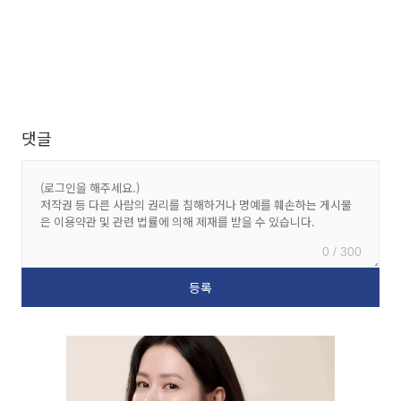
댓글
0 / 300