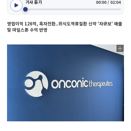
기사 듣기
00:00 / 02:04
영업이익 126억, 흑자전환..위식도역류질환 신약 ‘자큐보' 매출
및 마일스톤 수익 반영