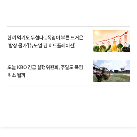
한끼 먹기도 무섭다...폭염이 부른 뜨거운
‘밥상 물가’[뉴노멀 된 히트플레이션]
오늘 KBO 긴급 실행위원회, 주말도 폭염
취소 될까