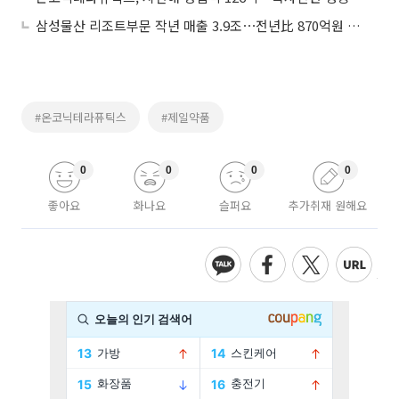
삼성물산 리조트부문 작년 매출 3.9조⋯전년比 870억원 증가
#온코닉테라퓨틱스
#제일약품
0
0
0
0
좋아요
화나요
슬퍼요
추가취재 원해요