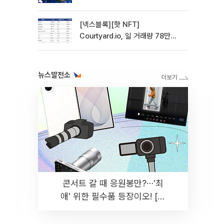
관망 장세 고착
[넥스블록][핫 NFT]
Courtyard.io, 일 거래량 78만
5312달러… 바닥가 0.56달러
뉴스발전소
콘서트 갈 때 응원봉만?⋯'최
애' 위한 필수품 등장이오! [솔
드아웃]