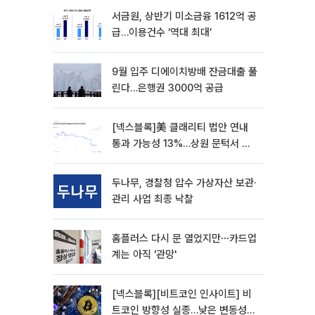
서금원, 상반기 미소금융 1612억 공
급…이용건수 ‘역대 최대’
9월 입주 디에이치방배 잔금대출 풀
린다…은행권 3000억 공급
[넥스블록]美 클래리티 법안 연내
통과 가능성 13%…상원 문턱서 제
동
두나무, 경찰청 압수 가상자산 보관·
관리 사업 최종 낙찰
홈플러스 다시 문 열었지만⋯카드업
계는 아직 '관망'
[넥스블록][비트코인 인사이트] 비
트코인 방향성 실종…낮은 변동성에