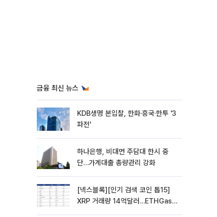
금융 최신 뉴스
KDB생명 본입찰, 한화·흥국·한투 '3
파전'
하나은행, 비대면 주담대 한시 중
단…가계대출 총량관리 강화
[넥스블록][인기 검색 코인 톱15]
XRP 거래량 14억달러…ETHGas
급등·Bless 급락…고변동 알트 부각