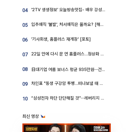
'2TV 생생정보' 오늘방송맛집- 배우 강성진 단골! 쌀국수ㆍ푸팟퐁 커리 맛집 '블○○○'
04
입추매직 '불발', 처서매직은 올까요? [해시태그]
05
'기사회생, 홈플러스 재개장' [포토]
06
22일 만에 다시 문 연 홈플러스…정상화 바쁜데 재고 없어 ‘발동동’[가보니]
07
08
日대기업 여름 보너스 평균 935만원⋯건설회사 1800만 넘어
차인표 "동생 구강암 투병…떠나보낼 때 가장 힘들었다”
09
“삼성전자 하단 단단해질 것”⋯레버리지 규제에 쏠림 완화 [찐코노미]
10
최신 영상