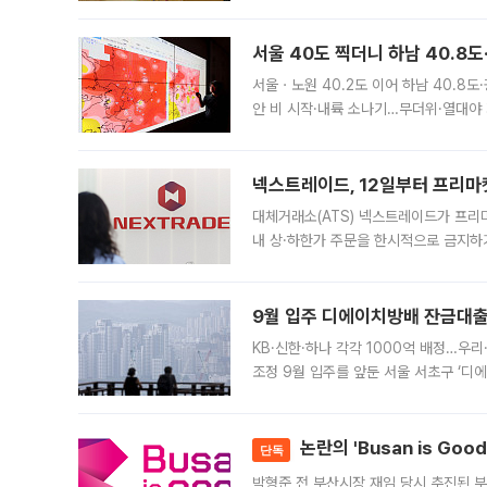
면 반박하고 나섰다. 명노준 서울시 주택
서울 40도 찍더니 하남 40.8도
서울ㆍ노원 40.2도 이어 하남 40.8도
안 비 시작·내륙 소나기…무더위·열대야 
에서도 40도를 웃도는 기온이 관측됐다
의 극심한
넥스트레이드, 12일부터 프리마
대체거래소(ATS) 넥스트레이드가 프리
내 상·하한가 주문을 한시적으로 금지하
가 체결 사례와 관련해 설명자료를 내고
9월 입주 디에이치방배 잔금대출
KB·신한·하나 각각 1000억 배정…우
조정 9월 입주를 앞둔 서울 서초구 ‘디
은행과 NH농협은행도 대출 취급을 검토
민은행
논란의 'Busan is Go
단독
박형준 전 부산시장 재임 당시 추진된 부산