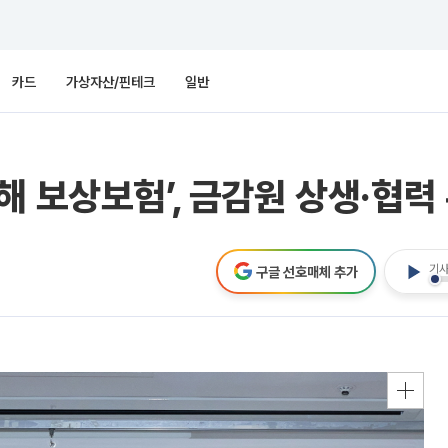
카드
가상자산/핀테크
일반
해 보상보험’, 금감원 상생·협력
기사
구글 선호매체 추가