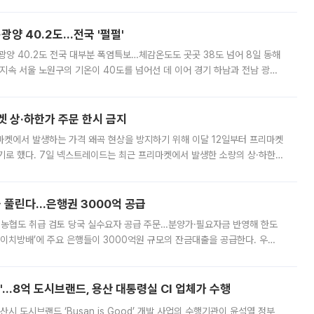
실장은 2031년까지 31만 가구 착공 목표에 차질이 없다는 입장이나,
·광양 40.2도…전국 '펄펄'
·광양 40.2도 전국 대부분 폭염특보…체감온도도 곳곳 38도 넘어 8일 동해
지속 서울 노원구의 기온이 40도를 넘어선 데 이어 경기 하남과 전남 광양
. 전국 대부분 지역에 폭염특보가 내려진 가운데 곳곳에서 39~40도 안팎
켓 상·하한가 주문 한시 금지
마켓에서 발생하는 가격 왜곡 현상을 방지하기 위해 이달 12일부터 프리마켓
기로 했다. 7일 넥스트레이드는 최근 프리마켓에서 발생한 소량의 상·하한
, 주문 오류로 인한 가격 급등락을 최소화하기 위한 비상 대응방안을 발표
 풀린다…은행권 3000억 공급
리·농협도 취급 검토 당국 실수요자 공급 주문…분양가·필요자금 반영해 한도
에이치방배’에 주요 은행들이 3000억원 규모의 잔금대출을 공급한다. 우리
하고 있어 향후 공급 규모가 늘어날 전망이다. 7일 금융권에 따르면 KB국
od'…8억 도시브랜드, 용산 대통령실 CI 업체가 수행
시 도시브랜드 ‘Busan is Good’ 개발 사업의 수행기관이 윤석열 정부