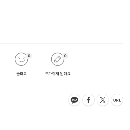
0
0
슬퍼요
추가취재 원해요