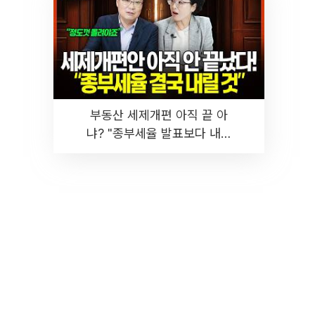
부동산 세제개편 아직 끝 아
냐? "종부세율 발표보다 내릴
것" 장기거주·양도세 전망 I 집
땅지성 I 김인만, 진미윤