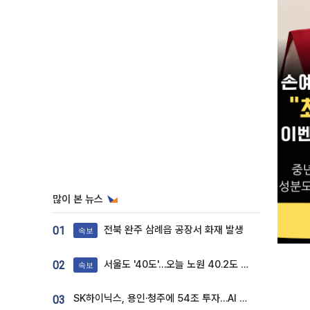
많이 본 뉴스
전북 완주 삼례읍 공장서 화재 발생
01
속보
서울도 '40도'…오늘 노원 40.2도 기록
02
속보
SK하이닉스, 용인·청주에 54조 투자…AI 메모리 생산기지 키운다
03