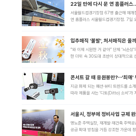
22일 만에 다시 문 연 홈플러스
서울월드컵경기장점 67명 출근해 재개점 
연 홈플러스 서울월드컵경기장점. 7일 
우유, 과일 같은 신선식품이 차근차근 자
입추매직 '불발', 처서매직은 올
“와 이제 시원한 거 같아” 단체 ‘뇌손상
한 더위 속 30도대 초반이 상대적으로
지역에 있었습니다. 7월 말에는 서풍과
콘서트 갈 때 응원봉만?⋯'최애'
지금 화제 되는 패션·뷰티 트렌드를 소개
따라 제품을 사는 '디토(Ditto) 소비
어디일까요? 아이돌 콘서트 시작을 기다
서울시, 정부에 정비사업 규제 완화
명노준 주택실장, 재개발·재건축 주택공
공급 확대 방침을 거듭 강조한 가운데 정