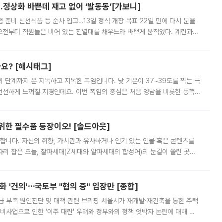
…정상화 바쁜데 재고 없어 ‘발동동’[가보니]
준비 신선식품 등 순차 입고…13일 정식 개장 목표 22일 만에 다시 문을
오전부터 직원들은 비어 있는 진열대를 채우느라 바쁘게 움직였다. 계란과
리를 잡기 시작했지만, 매장 곳곳엔 여전히 텅 빈 매대가 먼저 눈에 들어왔
까요? [해시태그]
’의 단계까지 온 지독하고 지독한 폭염입니다. 낮 기온이 37~39도를 찍는 극
 선선하게 느껴질 지경인데요. 이번 폭염의 중심은 처음 영남을 비롯한 동쪽
 북서풍이 산맥을 넘어 영남 쪽으로 내려오면서 뜨겁고 건조해졌는데요.
 위한 필수품 등장이오! [솔드아웃]
합니다. 자신의 취향, 가치관과 유사하거나 인기 있는 인물 혹은 콘텐츠를
'가 자리 잡은 오늘, 잘파세대(Z세대와 알파세대의 합성어)의 눈길이 쏠린 곳은
리는 공연장. 응원봉만큼이나 눈에 띄는 게 있습니다. 공연이 시작되기
 '건의'⋯국토부 "협의 중" 입장만 [종합]
급 부족 원인진단 및 대책 관련 브리핑 서울시가 재개발·재건축을 통한 주택
비사업으로 인한 '이주 대란' 우려와 정부와의 정책 엇박자 논란에 대해 정