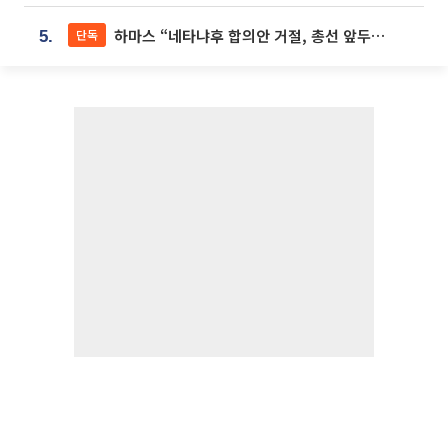
하마스 “네타냐후 합의안 거절, 총선 앞두고 시간 끌기”
단독
5.