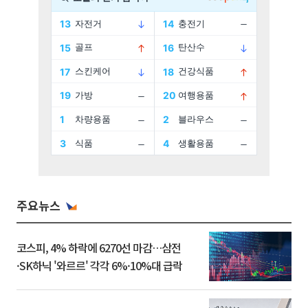
주요뉴스
코스피, 4% 하락에 6270선 마감…삼전
·SK하닉 '와르르' 각각 6%·10%대 급락