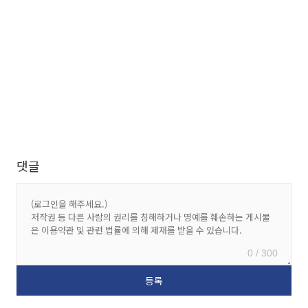
댓글
0 / 300