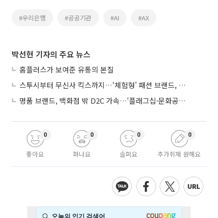
#우리은행
#공공기관
#AI
#AX
박선현 기자의 주요 뉴스
홈플러스가 보여준 유통의 본질
스투시부터 무신사 킥스까지…‘체험형’ 패션 브랜드, 잇단 제주행
명품 브랜드, 백화점 밖 D2C 가속…‘플래그십·문화공간’ 전략 눈길
0
0
0
0
좋아요
화나요
슬퍼요
추가취재 원해요