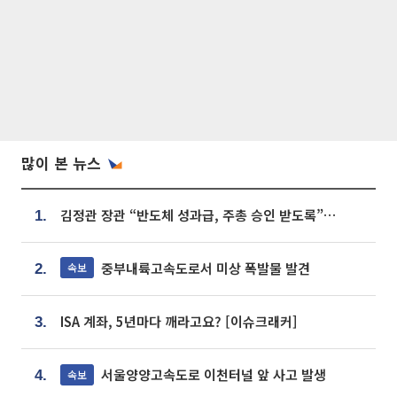
많이 본 뉴스
김정관 장관 “반도체 성과급, 주총 승인 받도록”…상법·자본시장법 개정 시사
1.
중부내륙고속도로서 미상 폭발물 발견
속보
2.
ISA 계좌, 5년마다 깨라고요? [이슈크래커]
3.
서울양양고속도로 이천터널 앞 사고 발생
속보
4.