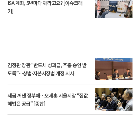
ISA 계좌, 5년마다 깨라고요? [이슈크래
커]
김정관 장관 “반도체 성과급, 주총 승인 받
도록”…상법·자본시장법 개정 시사
세금 꺼낸 정부에…오세훈 서울시장 “집값
해법은 공급” [종합]