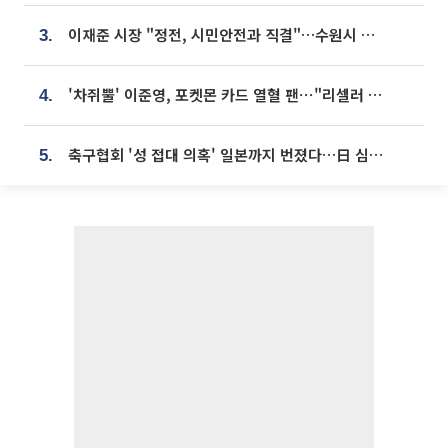
이재준 시장 "정전, 시민안전과 직결"…수원시 비상대응체계 가동
3.
'차쥐뿔' 이준영, 포켓몬 카드 열혈 팬⋯"리셀러 처단할 것"
4.
축구협회 '성 접대 의혹' 일본까지 번졌다…日 심판 실명 공개
5.