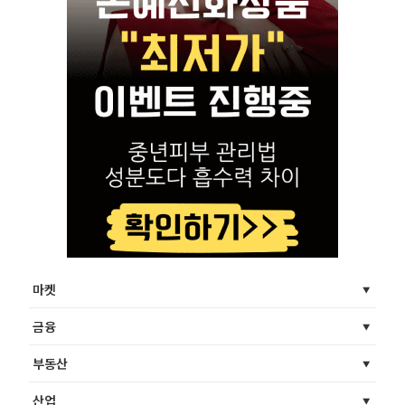
마켓
금융
부동산
산업