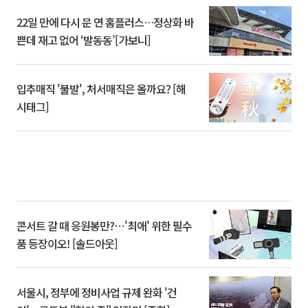
22일 만에 다시 문 연 홈플러스…정상화 바
쁜데 재고 없어 ‘발동동’[가보니]
입추매직 '불발', 처서매직은 올까요? [해
시태그]
콘서트 갈 때 응원봉만?⋯'최애' 위한 필수
품 등장이오! [솔드아웃]
서울시, 정부에 정비사업 규제 완화 '건