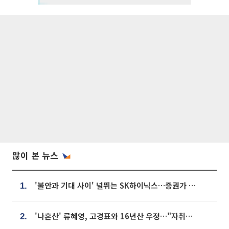
많이 본 뉴스
'불안과 기대 사이' 널뛰는 SK하이닉스…증권가 "HBM4·LTA 기반 펀터멘털 견고"
1.
'나혼산' 류혜영, 고경표와 16년산 우정…"자취방서 부모님과 마주쳐"
2.