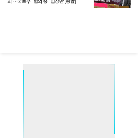
의'⋯국토부 "협의 중" 입장만 [종합]