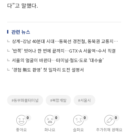
다”고 말했다.
관련 뉴스
상계~강남 40분대 시대⋯동북선 경전철, 동북권 교통지도 바꾼다
'반쪽' 벗어나 한 번에 끝까지…GTX-A 서울역~수서 직결
서울의 얼굴이 바뀐다…터미널·철도·도로 ‘대수술’
‘경험 無도 환영’ 첫 일자리 도전 설명서
#동부화물터미널
#복합개발
#서울시
0
0
0
0
좋아요
화나요
슬퍼요
추가취재 원해요