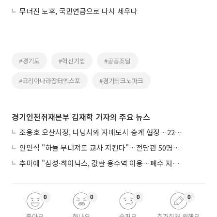
무너진 노후, 국민연금으로 다시 세우다
#경기도
#혁신기업
#공공조달
#코리아나라장터엑스포
#경기테크노파크
경기인천취재본부 김재학 기자의 주요 뉴스
조용호 오산시장, 다낭시와 자매도시 승계 협정…22년 인연 잇는다
안민석 "하늘 무너져도 교사 지킨다"…전담관 50명→300명, 교육감이 직접 고발
추미애 "삼성·하이닉스, 값싼 용수역 이용…폐수 저감 노력 안해"
0
0
0
0
좋아요
화나요
슬퍼요
추가취재 원해요