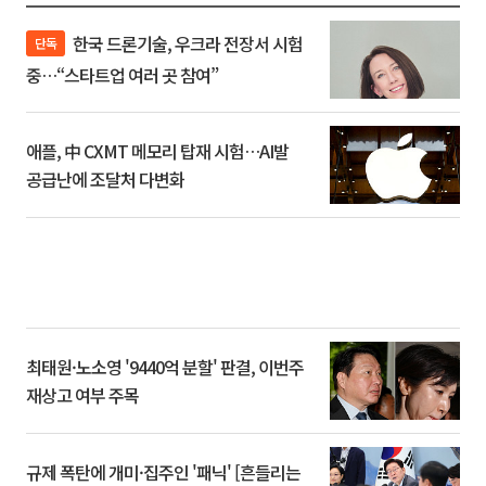
한국 드론기술, 우크라 전장서 시험
단독
중…“스타트업 여러 곳 참여”
애플, 中 CXMT 메모리 탑재 시험…AI발
공급난에 조달처 다변화
최태원·노소영 '9440억 분할' 판결, 이번주
재상고 여부 주목
규제 폭탄에 개미·집주인 '패닉' [흔들리는