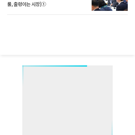
룰, 출렁이는 시장]①