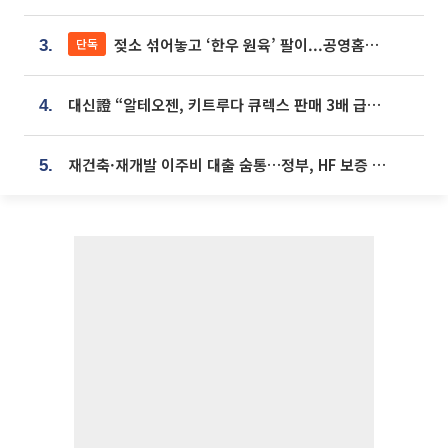
젖소 섞어놓고 ‘한우 원육’ 팔이...공영홈쇼핑 표기·검증 구멍
단독
3.
대신證 “알테오젠, 키트루다 큐렉스 판매 3배 급증…목표가 41만원 상향”
4.
재건축·재개발 이주비 대출 숨통…정부, HF 보증 신설 추진
5.