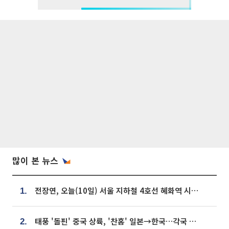
많이 본 뉴스
전장연, 오늘(10일) 서울 지하철 4호선 혜화역 시위…1호선 용산역 무정차
1.
태풍 '돌핀' 중국 상륙, '찬홈' 일본→한국…각국 기상청 예상 경로는?
2.