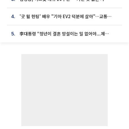
'굿 윌 헌팅' 배우 "기아 EV2 덕분에 살아"…교통사고 후 안전성 극찬
4.
李대통령 “청년이 결혼 망설이는 일 없어야...제도상 불이익 조사”
5.