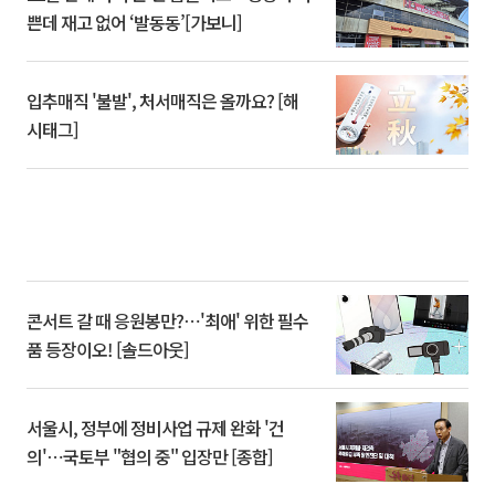
쁜데 재고 없어 ‘발동동’[가보니]
입추매직 '불발', 처서매직은 올까요? [해
시태그]
콘서트 갈 때 응원봉만?⋯'최애' 위한 필수
품 등장이오! [솔드아웃]
서울시, 정부에 정비사업 규제 완화 '건
의'⋯국토부 "협의 중" 입장만 [종합]