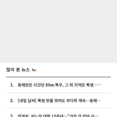
많이 본 뉴스
동해안은 시간당 80㎜ 폭우, 그 외 지역은 폭염…‘극과 극 날씨’
1.
[내일 날씨] 폭염 한풀 꺾여도 무더위 계속⋯동해안 이틀 연속 비
2.
임영웅, 어느덧 데뷔 10주년⋯"가진 것 없던 시절, 내 앞엔 20명의 팬뿐"
3.