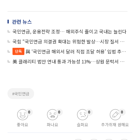
관련 뉴스
국민연금, 운용전략 조정… 해외주식 줄이고 국내는 늘린다
국힘 “국민연금 의결권 확대는 위험한 발상…시장 질서 훼손”
與 ‘국민연금 해외서 달러 직접 조달 허용’ 입법 추진⋯“고환율 방어”
단독
美 클래리티 법안 연내 통과 가능성 13%…상원 문턱서 제동
#국민연금
0
0
0
0
좋아요
화나요
슬퍼요
추가취재 원해요