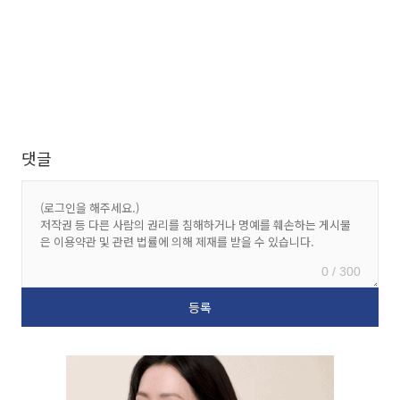
댓글
0 / 300