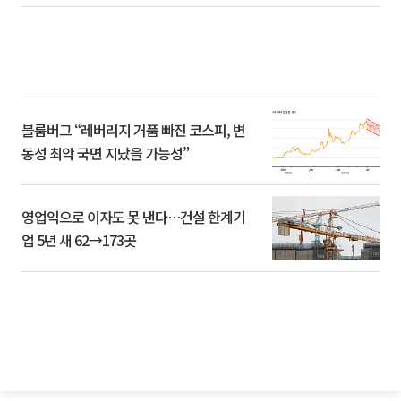
블룸버그 “레버리지 거품 빠진 코스피, 변
동성 최악 국면 지났을 가능성”
영업익으로 이자도 못 낸다…건설 한계기
업 5년 새 62→173곳