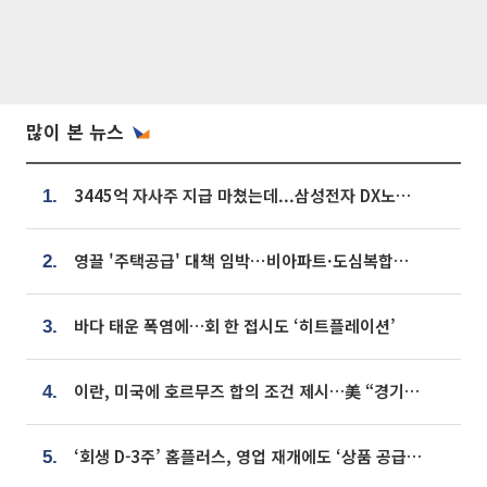
많이 본 뉴스
3445억 자사주 지급 마쳤는데...삼성전자 DX노조, 뒤늦은 '떼쓰기 집회'
1.
영끌 '주택공급' 대책 임박⋯비아파트·도심복합까지 총동원
2.
바다 태운 폭염에…회 한 접시도 ‘히트플레이션’
3.
이란, 미국에 호르무즈 합의 조건 제시…美 “경기 아직 안 끝나” [종합]
4.
‘회생 D-3주’ 홈플러스, 영업 재개에도 ‘상품 공급망’ 복구가 생존 관건
5.