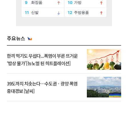
주요뉴스
한끼 먹기도 무섭다...폭염이 부른 뜨거운
‘밥상 물가’[뉴노멀 된 히트플레이션]
39도까지 치솟는다⋯수도권ㆍ광양 폭염
중대경보 [날씨]