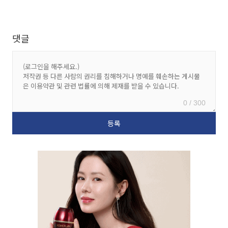
댓글
0 / 300