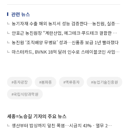
관련 뉴스
농기자재 수출 해외 농지서 성능 검증한다…농진원, 실증 참여기업 모집
안호근 농진원장 “계란산업, 에그테크·푸드테크 결합한 혁신의 상징”
농진원 ‘조직배양 무병묘’ 성과…신품종 보급 1년 빨라졌다
마스터카드, BVNK 18억 달러 인수로 스테이블코인 사업 본격 확장
#종자광장
#봄파종
#맥류종자
#농업기술진흥원
#국립식량과학원
세종=노승길 기자의 주요 뉴스
생산부터 밥상까지 덮친 폭염…시금치 43%ㆍ열무 28% 급등