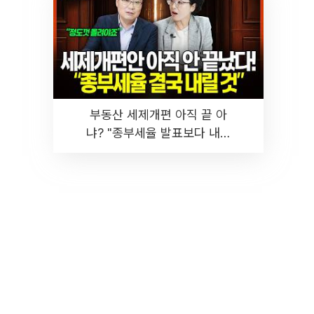
부동산 세제개편 아직 끝 아
냐? "종부세율 발표보다 내릴
것" 장기거주·양도세 전망 I 집
땅지성 I 김인만, 진미윤