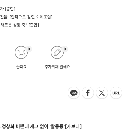
차 [종합]
간불’ [안팎으로 갇힌 K-제조업]
새로운 성장 축” [종합]
0
0
슬퍼요
추가취재 원해요
…정상화 바쁜데 재고 없어 ‘발동동’[가보니]