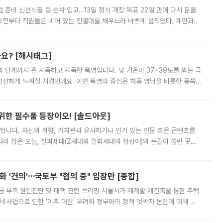
준비 신선식품 등 순차 입고…13일 정식 개장 목표 22일 만에 다시 문을
오전부터 직원들은 비어 있는 진열대를 채우느라 바쁘게 움직였다. 계란과
리를 잡기 시작했지만, 매장 곳곳엔 여전히 텅 빈 매대가 먼저 눈에 들어왔
까요? [해시태그]
’의 단계까지 온 지독하고 지독한 폭염입니다. 낮 기온이 37~39도를 찍는 극
 선선하게 느껴질 지경인데요. 이번 폭염의 중심은 처음 영남을 비롯한 동쪽
 북서풍이 산맥을 넘어 영남 쪽으로 내려오면서 뜨겁고 건조해졌는데요.
 위한 필수품 등장이오! [솔드아웃]
합니다. 자신의 취향, 가치관과 유사하거나 인기 있는 인물 혹은 콘텐츠를
'가 자리 잡은 오늘, 잘파세대(Z세대와 알파세대의 합성어)의 눈길이 쏠린 곳은
리는 공연장. 응원봉만큼이나 눈에 띄는 게 있습니다. 공연이 시작되기
 '건의'⋯국토부 "협의 중" 입장만 [종합]
급 부족 원인진단 및 대책 관련 브리핑 서울시가 재개발·재건축을 통한 주택
비사업으로 인한 '이주 대란' 우려와 정부와의 정책 엇박자 논란에 대해 정
실장은 2031년까지 31만 가구 착공 목표에 차질이 없다는 입장이나,