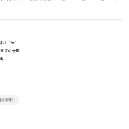
랠리 주도”
000억 돌파
육박
셀아메리카