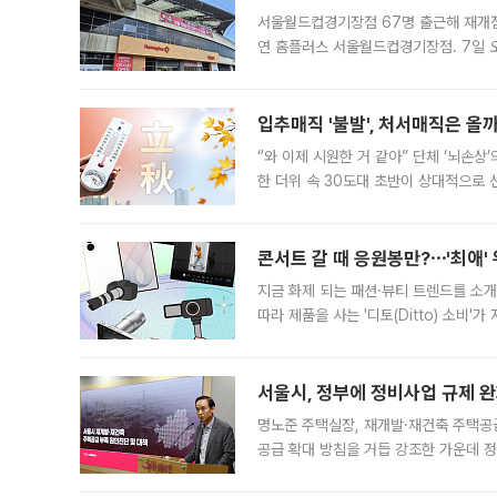
서울월드컵경기장점 67명 출근해 재개점 
연 홈플러스 서울월드컵경기장점. 7일 
우유, 과일 같은 신선식품이 차근차근 자
입추매직 '불발', 처서매직은 올
“와 이제 시원한 거 같아” 단체 ‘뇌손상
한 더위 속 30도대 초반이 상대적으로
지역에 있었습니다. 7월 말에는 서풍과
콘서트 갈 때 응원봉만?⋯'최애'
지금 화제 되는 패션·뷰티 트렌드를 소개
따라 제품을 사는 '디토(Ditto) 소비
어디일까요? 아이돌 콘서트 시작을 기다
서울시, 정부에 정비사업 규제 완화
명노준 주택실장, 재개발·재건축 주택공
공급 확대 방침을 거듭 강조한 가운데 정
면 반박하고 나섰다. 명노준 서울시 주택