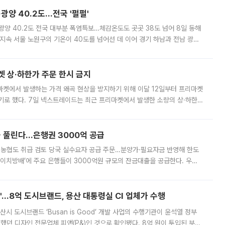
·광양 40.2도…전국 '펄펄'
·광양 40.2도 전국 대부분 폭염특보…체감온도도 곳곳 38도 넘어 8일 동해
지속 서울 노원구의 기온이 40도를 넘어선 데 이어 경기 하남과 전남 광양
. 전국 대부분 지역에 폭염특보가 내려진 가운데 곳곳에서 39~40도 안팎
켓 상·하한가 주문 한시 금지
마켓에서 발생하는 가격 왜곡 현상을 방지하기 위해 이달 12일부터 프리마켓
기로 했다. 7일 넥스트레이드는 최근 프리마켓에서 발생한 소량의 상·하한
, 주문 오류로 인한 가격 급등락을 최소화하기 위한 비상 대응방안을 발표
 풀린다…은행권 3000억 공급
리·농협도 취급 검토 당국 실수요자 공급 주문…분양가·필요자금 반영해 한도
에이치방배’에 주요 은행들이 3000억원 규모의 잔금대출을 공급한다. 우리
하고 있어 향후 공급 규모가 늘어날 전망이다. 7일 금융권에 따르면 KB국
od'…8억 도시브랜드, 용산 대통령실 CI 업체가 수행
시 도시브랜드 ‘Busan is Good’ 개발 사업의 수행기관이 윤석열 정부
여했던 디자인 전문업체 피앤(P&)인 것으로 확인됐다. 8억 원이 투입된 부산