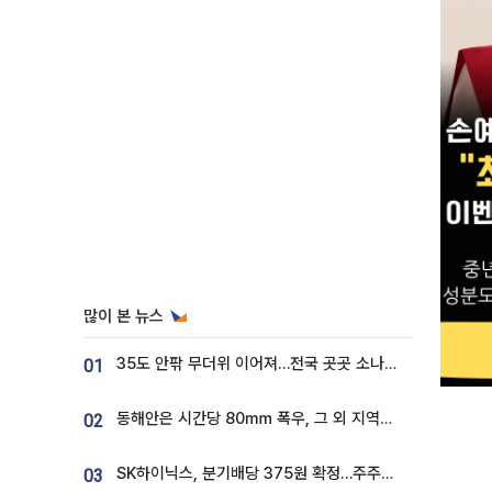
많이 본 뉴스
35도 안팎 무더위 이어져…전국 곳곳 소나기 [오늘 날씨]
01
동해안은 시간당 80㎜ 폭우, 그 외 지역은 폭염…‘극과 극 날씨’
02
SK하이닉스, 분기배당 375원 확정…주주환원책 9월로 앞당겨 발표
03