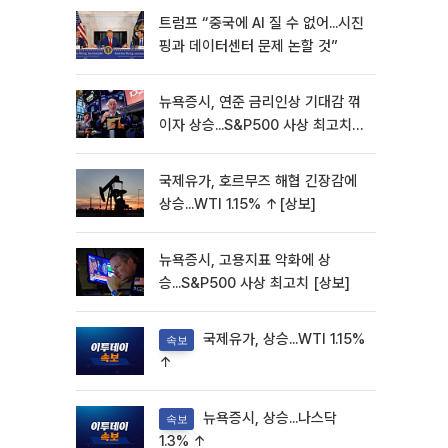
트럼프 “중국에 AI 질 수 없어...시진
핑과 데이터센터 문제 논할 것”
뉴욕증시, 연준 금리인상 기대감 꺾
이자 상승...S&P500 사상 최고치
[종합]
국제유가, 호르무즈 해협 긴장감에
상승...WTI 1.15% ↑[상보]
뉴욕증시, 고용지표 악화에 상
승...S&P500 사상 최고치 [상보]
국제유가, 상승...WTI 1.15%
속보
↑
뉴욕증시, 상승...나스닥
속보
1.3% ↑