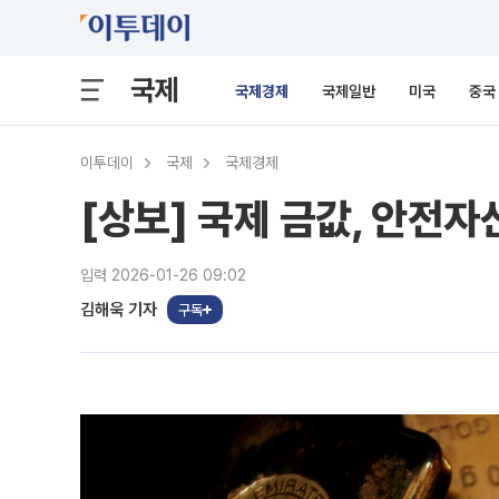
국제
국제경제
국제일반
미국
중국
이투데이
국제
국제경제
[상보] 국제 금값, 안전자
입력 2026-01-26 09:02
김해욱 기자
구독