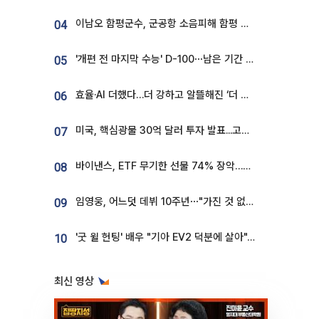
이남오 함평군수, 군공항 소음피해 함평 보상 요구
04
'개편 전 마지막 수능' D-100⋯남은 기간 성적 올릴 전략은
05
효율·AI 더했다…더 강하고 알뜰해진 ‘더 뉴 그랜저 하이브리드’ [ET의 모빌리티]
06
미국, 핵심광물 30억 달러 투자 발표...고려아연 대미투자 언급
07
바이낸스, ETF 무기한 선물 74% 장악…한국 레버리지 ETF 거래 급증 [e가상자산]
08
임영웅, 어느덧 데뷔 10주년⋯"가진 것 없던 시절, 내 앞엔 20명의 팬뿐"
09
'굿 윌 헌팅' 배우 "기아 EV2 덕분에 살아"…교통사고 후 안전성 극찬
10
최신 영상