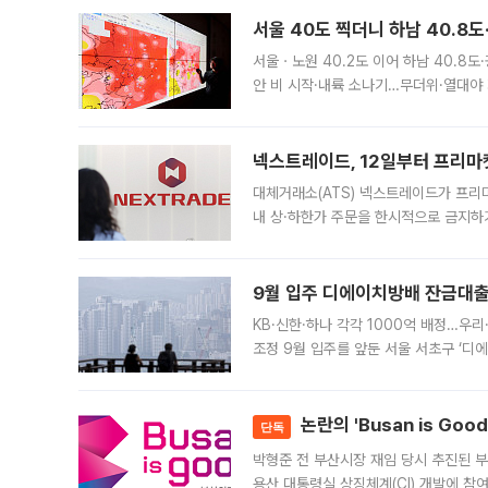
서울 40도 찍더니 하남 40.8도
서울ㆍ노원 40.2도 이어 하남 40.8도
안 비 시작·내륙 소나기…무더위·열대야 
에서도 40도를 웃도는 기온이 관측됐다
의 극심한
넥스트레이드, 12일부터 프리마
대체거래소(ATS) 넥스트레이드가 프리
내 상·하한가 주문을 한시적으로 금지하
가 체결 사례와 관련해 설명자료를 내고
9월 입주 디에이치방배 잔금대출
KB·신한·하나 각각 1000억 배정…우
조정 9월 입주를 앞둔 서울 서초구 ‘디
은행과 NH농협은행도 대출 취급을 검토
민은행
논란의 'Busan is Go
단독
박형준 전 부산시장 재임 당시 추진된 부산
용산 대통령실 상징체계(CI) 개발에 참