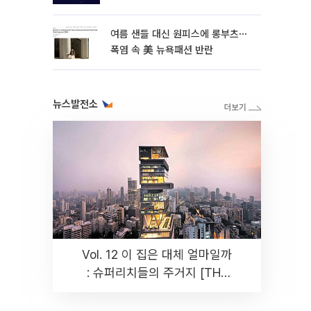
여름 샌들 대신 원피스에 롱부츠⋯
폭염 속 美 뉴욕패션 반란
뉴스발전소
Vol. 12 이 집은 대체 얼마일까
: 슈퍼리치들의 주거지 [THE
RARE]