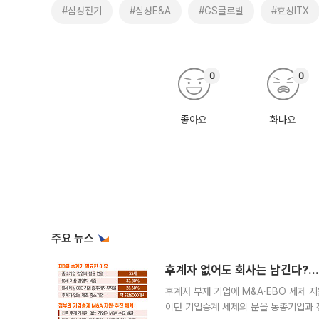
#삼성전기
#삼성E&A
#GS글로벌
#효성ITX
0
0
좋아요
화나요
주요 뉴스
후계자 없어도 회사는 남긴다?…‘
후계자 부재 기업에 M&A·EBO 세제 
이던 기업승계 세제의 문을 동종기업과 