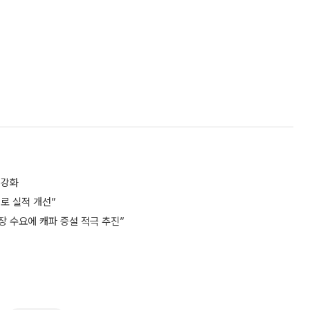
 강화
드로 실적 개선”
전장 수요에 캐파 증설 적극 추진”