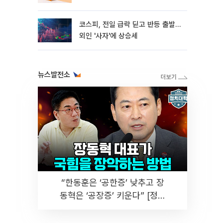
코스피, 전일 급락 딛고 반등 출발…
외인 '사자'에 상승세
뉴스발전소
“한동훈은 ‘공한증’ 낮추고 장
동혁은 ‘공장증’ 키운다” [정치
대학]