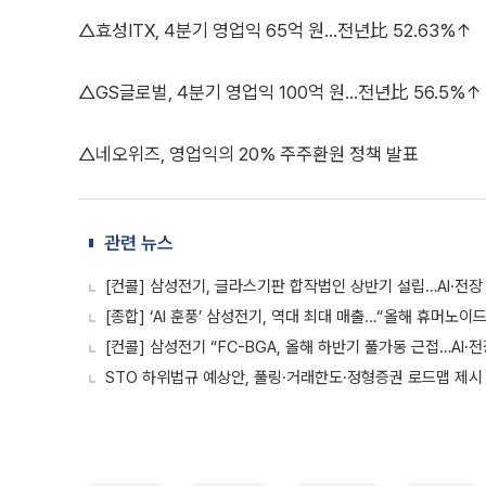
△효성ITX, 4분기 영업익 65억 원...전년比 52.63%↑
△GS글로벌, 4분기 영업익 100억 원...전년比 56.5%↑
△네오위즈, 영업익의 20% 주주환원 정책 발표
관련 뉴스
[컨콜] 삼성전기, 글라스기판 합작법인 상반기 설립…AI·전장
[종합] ‘AI 훈풍’ 삼성전기, 역대 최대 매출…“올해 휴머노이
[컨콜] 삼성전기 “FC-BGA, 올해 하반기 풀가동 근접…AI·
STO 하위법규 예상안, 풀링·거래한도·정형증권 로드맵 제시