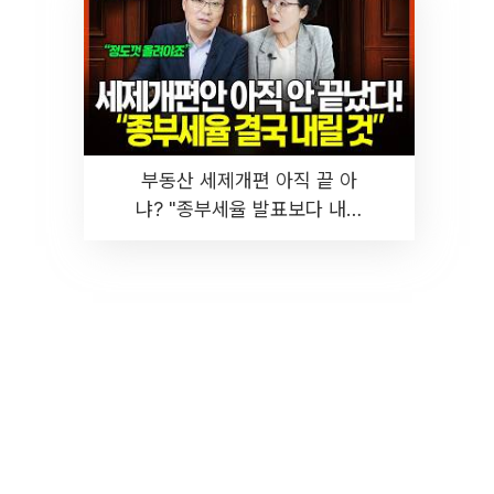
부동산 세제개편 아직 끝 아
냐? "종부세율 발표보다 내릴
것" 장기거주·양도세 전망 I 집
땅지성 I 김인만, 진미윤