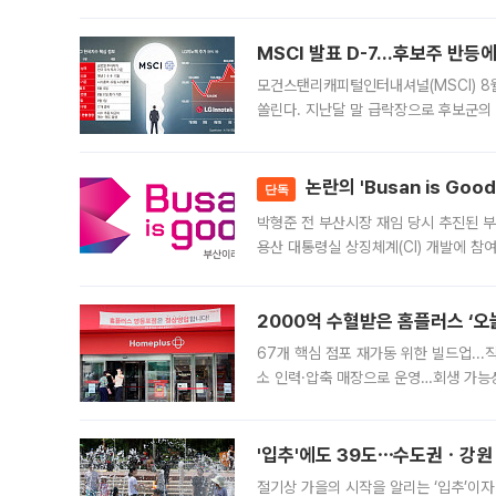
대신 M&A나 임직원 인수(EBO)를 통
늘
MSCI 발표 D-7…후보주 반등
모건스탠리캐피털인터내셔널(MSCI) 8
쏠린다. 지난달 말 급락장으로 후보군의
가능성과 지수 추종 자금 유입 기대가 
논란의 'Busan is Go
단독
박형준 전 부산시장 재임 당시 추진된 부산
용산 대통령실 상징체계(CI) 개발에 참
도시브랜드 사업이 공개 이후 시민 공감
2000억 수혈받은 홈플러스 ‘오늘
67개 핵심 점포 재가동 위한 빌드업..
소 인력·압축 매장으로 운영…회생 가능성
영업을 시작한다. 핵심 점포 67개에는 
'입추'에도 39도⋯수도권ㆍ강원
절기상 가을의 시작을 알리는 ‘입추’이자