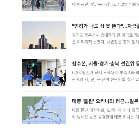
에 따르면 이날 북태평양고기압의 영향으
도, 낮 최고기온은 31~39도로, 전국
"인허가 나도 삽 못 뜬다"…자금
경기도 동두천시 송내동의 한 아파트 개
은 이뤄지지 못했다. 사업장은 공매 절차
3차 공매까지 진행됐으나 모두 유찰됐다.
후
합수본, 서울·경기·충북 선관위 등
6.3지방선거 당시 투표용지 부족 사태
관위와 시, 군, 구 단위 선관위를 추가
부(김태훈 서울중앙지검 3차장검사)는 
태풍 '돌핀' 오키나와 접근…일
태풍 돌핀 예상경로, 오키나와 지나 중
와 남해상 높은 물결현재 태풍 위치는 어
강한 세력을 유지한 채 일본 오키나와와