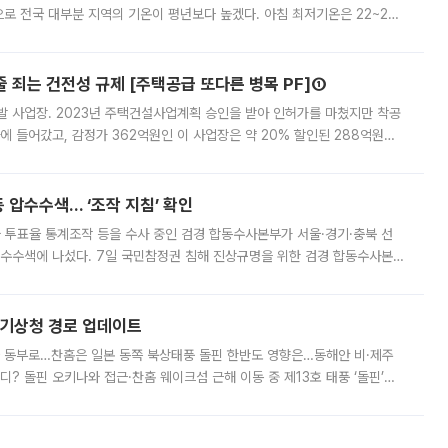
로 전국 대부분 지역의 기온이 평년보다 높겠다. 아침 최저기온은 22~27
 대부분 지역에 폭염특보가 발효된 가운데 최고체감온도는 35도 안팎까지 올라
줄 죄는 건전성 규제 [주택공급 또다른 병목 PF]①
발 사업장. 2023년 주택건설사업계획 승인을 받아 인허가를 마쳤지만 착공
에 들어갔고, 감정가 362억원인 이 사업장은 약 20% 할인된 288억원에
 현재는 4차 공매를 위한 조건 협의가 진행 중이다. 수도권의 주요 주거 배
 압수수색… ‘조작 지침’ 확인
와 투표율 통계조작 등을 수사 중인 검경 합동수사본부가 서울·경기·충북 선
 압수수색에 나섰다. 7일 국민참정권 침해 진상규명을 위한 검경 합동수사본
추가 증거 확보를 위해 중앙선관위, 서울시·경기도·충청북도 선관위, 김포시
본기상청 경로 업데이트
국 동부로…찬홈은 일본 동쪽 북상태풍 돌핀 한반도 영향은…동해안 비·제주
디? 돌핀 오키나와 접근·찬홈 웨이크섬 근해 이동 중 제13호 태풍 ‘돌핀’이
 아마미 지방에 접근하고 있다. 돌핀은 오키나와 부근을 지난 뒤 동중국해