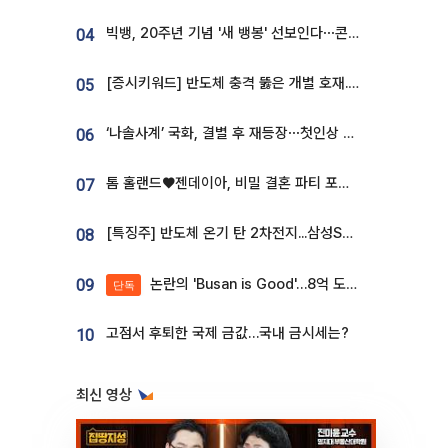
빅뱅, 20주년 기념 '새 뱅봉' 선보인다⋯콘서트 앞두고 팝업 개최
04
[증시키워드] 반도체 충격 뚫은 개별 호재...포스코퓨처엠·에코프로·한화솔루션 '눈길'
05
‘나솔사계’ 국화, 결별 후 재등장⋯첫인상 투표 휩쓸고 ‘인기녀’ 등극
06
톰 홀랜드♥젠데이아, 비밀 결혼 파티 포착⋯호텔 대관비만 9억
07
[특징주] 반도체 온기 탄 2차전지...삼성SDI, 장 초반 7% 넘게 껑충
08
논란의 'Busan is Good'…8억 도시브랜드, 용산 대통령실 CI 업체가 수행
09
단독
고점서 후퇴한 국제 금값…국내 금시세는?
10
최신 영상