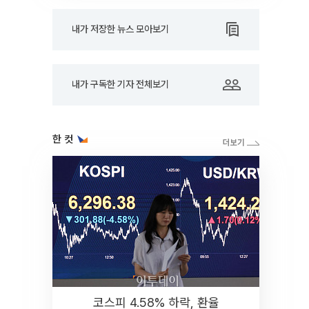
내가 저장한 뉴스 모아보기
내가 구독한 기자 전체보기
한 컷
코스피 4.58% 하락, 환율