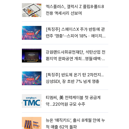
엑스플러스, 갤럭시 Z 플립8·폴드8
전용 액세서리 선보여
[특징주] 스페이스X 주가 반등에 관
련주 ‘껑충’⋯스피어 18%ㆍ에이치
브이엠 12%↑
강원랜드사회공헌재단, 석탄산업 전
환지역 문화공연 개최…영월·태백·삼
척서 3회
[특징주] 반도체 온기 탄 2차전지...
삼성SDI, 장 초반 7% 넘게 껑충
티엠씨, 美 전력케이블 첫 공급계
약…220억원 규모 수주
뉴온 ‘매직키드’, 출시 8개월 만에 누
적 매출 62억 돌파