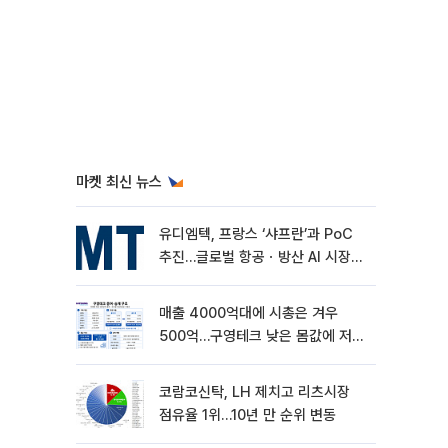
마켓 최신 뉴스
유디엠텍, 프랑스 ‘샤프란’과 PoC
추진…글로벌 항공ㆍ방산 AI 시장
공략
매출 4000억대에 시총은 겨우
500억…구영테크 낮은 몸값에 저가
승계 마무리
코람코신탁, LH 제치고 리츠시장
점유율 1위…10년 만 순위 변동