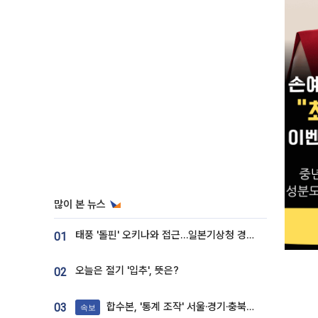
많이 본 뉴스
태풍 '돌핀' 오키나와 접근…일본기상청 경로 업데이트
01
오늘은 절기 '입추', 뜻은?
02
합수본, '통계 조작' 서울·경기·충북 선관위 등 추가 압수수색
03
속보