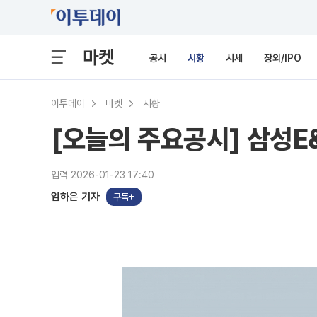
마켓
공시
시황
시세
장외/IPO
이투데이
마켓
시황
[오늘의 주요공시] 삼성E
입력 2026-01-23 17:40
임하은 기자
구독