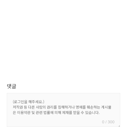
댓글
0 / 300