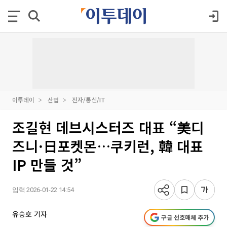
이투데이
산업
전자/통신/IT
조길현 데브시스터즈 대표 “美디
즈니·日포켓몬…쿠키런, 韓 대표
IP 만들 것”
입력 2026-01-22 14:54
유승호 기자
구글 선호매체 추가