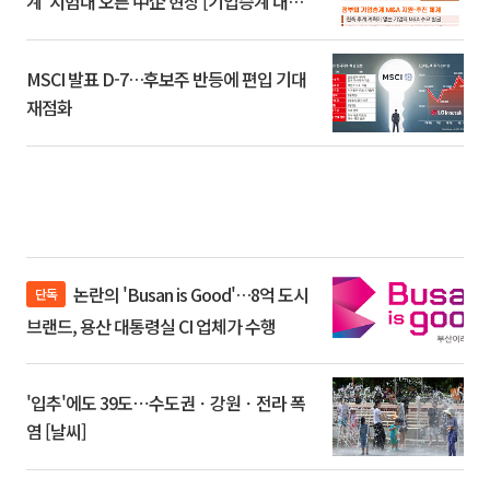
계’ 시험대 오른 中企 현장 [기업승계 대전
환]
MSCI 발표 D-7…후보주 반등에 편입 기대
재점화
논란의 'Busan is Good'…8억 도시
단독
브랜드, 용산 대통령실 CI 업체가 수행
'입추'에도 39도⋯수도권ㆍ강원ㆍ전라 폭
염 [날씨]