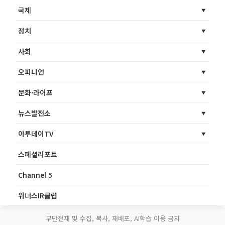
국제
정치
사회
오피니언
문화·라이프
뉴스발전소
이투데이TV
스페셜리포트
Channel 5
위너스IR클럽
무단전재 및 수집, 복사, 재배포, AI학습 이용 금지