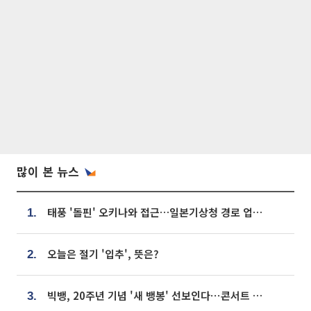
많이 본 뉴스
태풍 '돌핀' 오키나와 접근…일본기상청 경로 업데이트
1.
오늘은 절기 '입추', 뜻은?
2.
빅뱅, 20주년 기념 '새 뱅봉' 선보인다⋯콘서트 앞두고 팝업 개최
3.