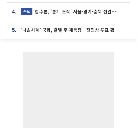
합수본, '통계 조작' 서울·경기·충북 선관위 등 추가 압수수색
속보
4.
‘나솔사계’ 국화, 결별 후 재등장⋯첫인상 투표 휩쓸고 ‘인기녀’ 등극
5.