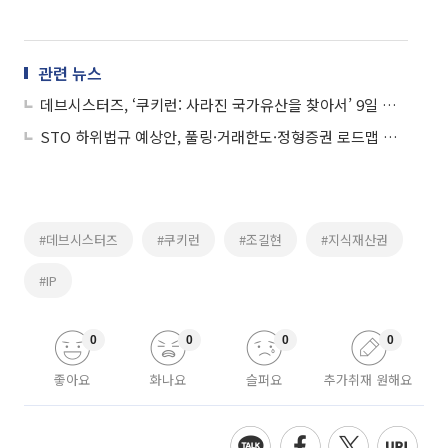
관련 뉴스
데브시스터즈, ‘쿠키런: 사라진 국가유산을 찾아서’ 9일 개막
STO 하위법규 예상안, 풀링·거래한도·정형증권 로드맵 제시
#데브시스터즈
#쿠키런
#조길현
#지식재산권
#IP
0
0
0
0
좋아요
화나요
슬퍼요
추가취재 원해요