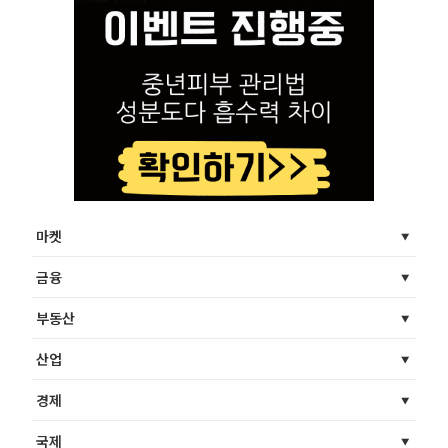
마켓
금융
부동산
산업
경제
국제