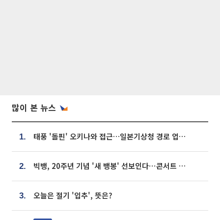
많이 본 뉴스
태풍 '돌핀' 오키나와 접근…일본기상청 경로 업데이트
1.
빅뱅, 20주년 기념 '새 뱅봉' 선보인다⋯콘서트 앞두고 팝업 개최
2.
오늘은 절기 '입추', 뜻은?
3.