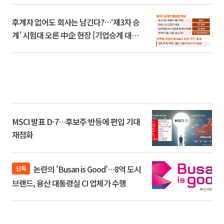
후계자 없어도 회사는 남긴다?…‘제3자 승
계’ 시험대 오른 中企 현장 [기업승계 대전
환]
MSCI 발표 D-7…후보주 반등에 편입 기대
재점화
논란의 'Busan is Good'…8억 도시
단독
브랜드, 용산 대통령실 CI 업체가 수행