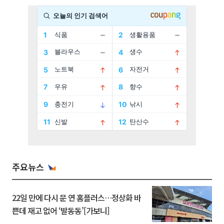
주요뉴스
22일 만에 다시 문 연 홈플러스…정상화 바
쁜데 재고 없어 ‘발동동’[가보니]