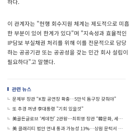
하다.
이 관계자는 "현행 회수지원 체계는 제도적으로 미흡
한 부분이 있어 한계가 있다"며 "지속성과 효율적인
IP담보 부실채권 처리를 위해 이를 전문적으로 담당
하는 공공기관 또는 공공성을 갖는 민간 회사 설립이
필요하다"고 말했다.
관련 뉴스
문체부 장관 “K팝 공연장 확충…5만석 돔구장 갖춰야”
또 추경 꺼낸 李대통령 "기회 있을것"
美골든글로브 ‘케데헌’ 2관왕⋯최휘영 장관 “韓문화, 세계에서 창의성 인정받아”
美 클래리티 법안 연내 통과 가능성 13%…상원 문턱서 제동