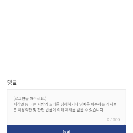
댓글
0 / 300