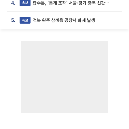
합수본, '통계 조작' 서울·경기·충북 선관위 등 추가 압수수색
속보
4.
전북 완주 삼례읍 공장서 화재 발생
속보
5.