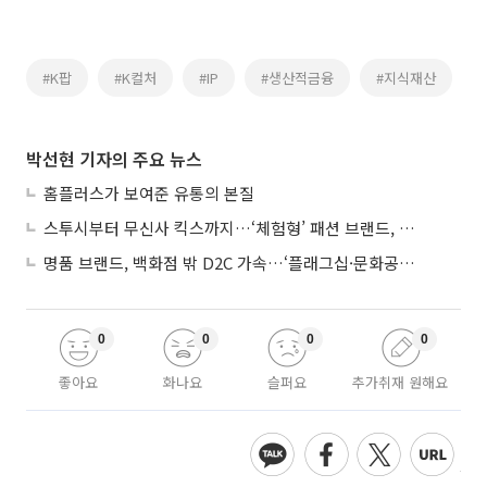
#K팝
#K컬처
#IP
#생산적금융
#지식재산
박선현 기자의 주요 뉴스
홈플러스가 보여준 유통의 본질
스투시부터 무신사 킥스까지…‘체험형’ 패션 브랜드, 잇단 제주행
명품 브랜드, 백화점 밖 D2C 가속…‘플래그십·문화공간’ 전략 눈길
0
0
0
0
좋아요
화나요
슬퍼요
추가취재 원해요