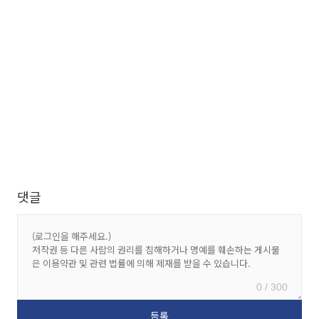
댓글
0 / 300