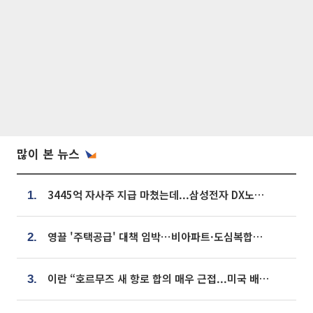
많이 본 뉴스
3445억 자사주 지급 마쳤는데...삼성전자 DX노조, 뒤늦은 '떼쓰기 집회'
1.
영끌 '주택공급' 대책 임박⋯비아파트·도심복합까지 총동원
2.
이란 “호르무즈 새 항로 합의 매우 근접...미국 배상 먼저”
3.