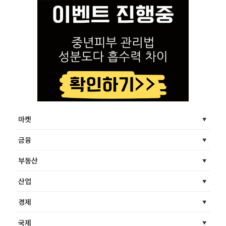
마켓
금융
부동산
산업
경제
국제