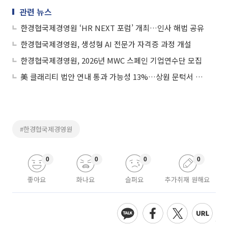
관련 뉴스
한경협국제경영원 ‘HR NEXT 포럼’ 개최…인사 해법 공유
한경협국제경영원, 생성형 AI 전문가 자격증 과정 개설
한경협국제경영원, 2026년 MWC 스페인 기업연수단 모집
美 클래리티 법안 연내 통과 가능성 13%…상원 문턱서 제동
#한경협국제경영원
0
0
0
0
좋아요
화나요
슬퍼요
추가취재 원해요