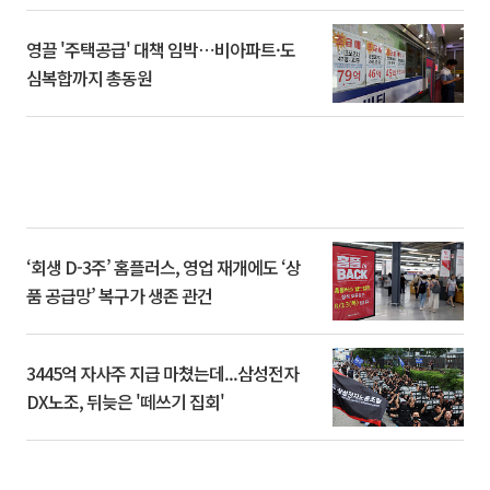
영끌 '주택공급' 대책 임박⋯비아파트·도
심복합까지 총동원
‘회생 D-3주’ 홈플러스, 영업 재개에도 ‘상
품 공급망’ 복구가 생존 관건
3445억 자사주 지급 마쳤는데...삼성전자
DX노조, 뒤늦은 '떼쓰기 집회'