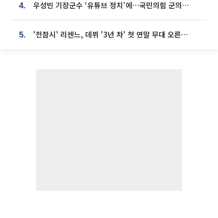
우성빈 기장군수 ‘유튜브 정치’에…국민의힘 군의원들 집단 반발
4.
'전참시' 리센느, 데뷔 '3년 차' 첫 연말 무대 오른다⋯"그동안 섭외 안 와"
5.