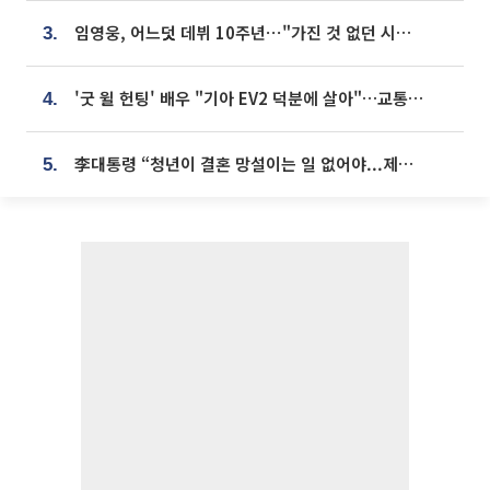
임영웅, 어느덧 데뷔 10주년⋯"가진 것 없던 시절, 내 앞엔 20명의 팬뿐"
3.
'굿 윌 헌팅' 배우 "기아 EV2 덕분에 살아"…교통사고 후 안전성 극찬
4.
李대통령 “청년이 결혼 망설이는 일 없어야...제도상 불이익 조사”
5.