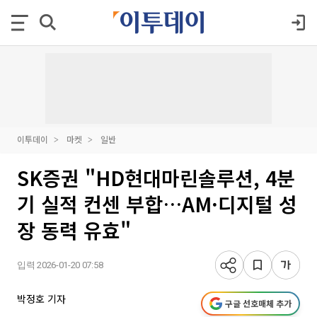
이투데이
마켓
일반
SK증권 "HD현대마린솔루션, 4분
기 실적 컨센 부합…AM·디지털 성
장 동력 유효"
입력 2026-01-20 07:58
박정호 기자
구글 선호매체 추가