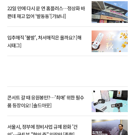
22일 만에 다시 문 연 홈플러스…정상화 바
쁜데 재고 없어 ‘발동동’[가보니]
입추매직 '불발', 처서매직은 올까요? [해
시태그]
콘서트 갈 때 응원봉만?⋯'최애' 위한 필수
품 등장이오! [솔드아웃]
서울시, 정부에 정비사업 규제 완화 '건
의'⋯국토부 "협의 중" 입장만 [종합]