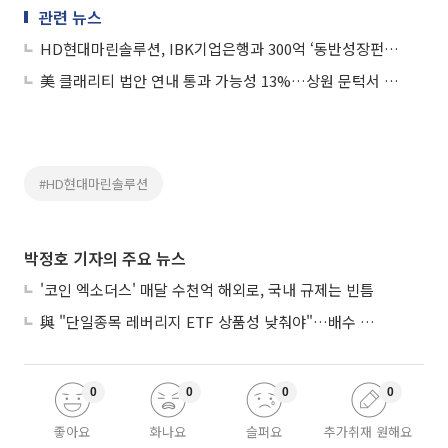
관련 뉴스
HD현대마린솔루션, IBK기업은행과 300억 ‘동반성장펀드’ 조성
美 클래리티 법안 연내 통과 가능성 13%…상원 문턱서 제동
#HD현대마린솔루션
박정호 기자의 주요 뉴스
'코인 엑소더스' 매달 수천억 해외로, 국내 규제는 빈틈
與 "단일종목 레버리지 ETF 상품성 낮춰야"…배수 조정안도 거론
0
0
0
0
좋아요
화나요
슬퍼요
추가취재 원해요