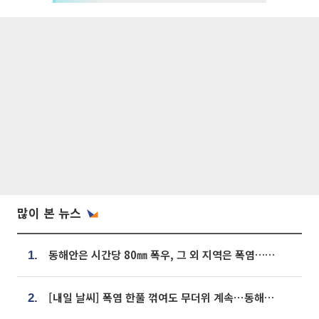
많이 본 뉴스
동해안은 시간당 80㎜ 폭우, 그 외 지역은 폭염…‘극과 극 날씨’
1.
[내일 날씨] 폭염 한풀 꺾여도 무더위 계속⋯동해안 이틀 연속 비
2.