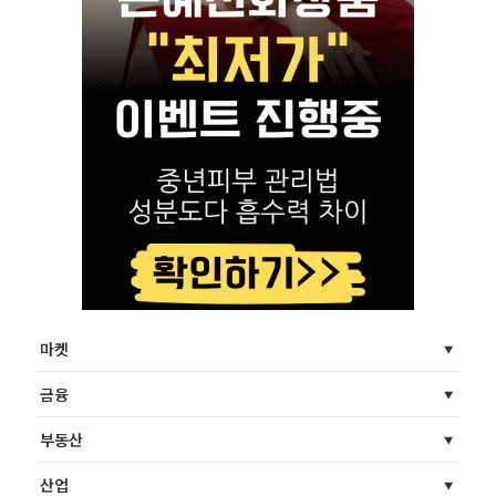
마켓
금융
부동산
산업