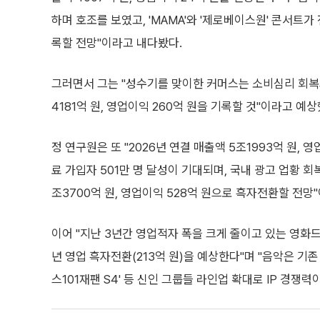
하며 호조를 보였고, 'MAMA'와 '제로베이스원' 콘서트가
록할 전망"이라고 내다봤다.
그러면서 그는 "성수기를 맞이한 커머스는 소비심리 회복
4181억 원, 영업이익 260억 원을 기록할 것"이라고 예상
정 연구원은 또 "2026년 연결 매출액 5조1993억 원, 
료 가입자 501만 명 달성이 기대되며, 국내 광고 업황 
조3700억 원, 영업이익 528억 원으로 흑자전환할 전망
이어 "지난 3년간 영업적자 폭을 크게 줄이고 있는 영화
년 영업 흑자전환(213억 원)을 예상한다"며 "음악은 기존 6
스101재팬 S4' 등 신인 그룹들 라인업 확대로 IP 경쟁