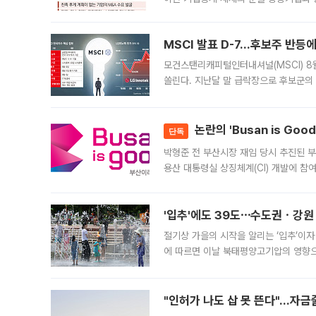
대신 M&A나 임직원 인수(EBO)를 통
늘
MSCI 발표 D-7…후보주 반등
모건스탠리캐피털인터내셔널(MSCI) 8
쏠린다. 지난달 말 급락장으로 후보군의
가능성과 지수 추종 자금 유입 기대가 
논란의 'Busan is Go
단독
박형준 전 부산시장 재임 당시 추진된 부산
용산 대통령실 상징체계(CI) 개발에 참
도시브랜드 사업이 공개 이후 시민 공감
'입추'에도 39도⋯수도권ㆍ강원
절기상 가을의 시작을 알리는 ‘입추’이자
에 따르면 이날 북태평양고기압의 영향으
도, 낮 최고기온은 31~39도로, 전국
"인허가 나도 삽 못 뜬다"…자금