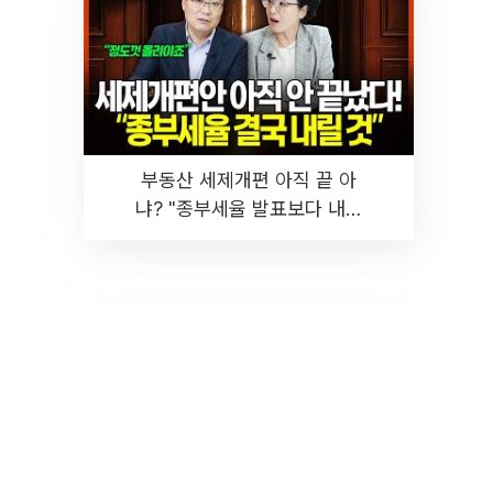
부동산 세제개편 아직 끝 아
냐? "종부세율 발표보다 내릴
것" 장기거주·양도세 전망 I 집
땅지성 I 김인만, 진미윤