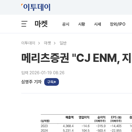
마켓
공시
시황
시세
장외/IPO
이투데이
마켓
일반
메리츠증권 "CJ ENM, 
입력 2026-01-19 08:26
심영주 기자
구독