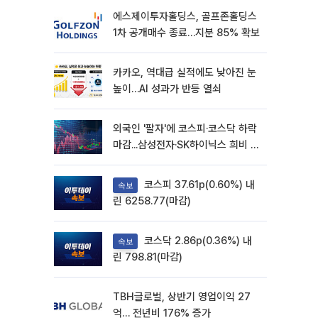
에스제이투자홀딩스, 골프존홀딩스
1차 공개매수 종료…지분 85% 확보
카카오, 역대급 실적에도 낮아진 눈
높이…AI 성과가 반등 열쇠
외국인 '팔자'에 코스피·코스닥 하락
마감...삼성전자·SK하이닉스 희비 갈
려
코스피 37.61p(0.60%) 내
속보
린 6258.77(마감)
코스닥 2.86p(0.36%) 내
속보
린 798.81(마감)
TBH글로벌, 상반기 영업이익 27
억… 전년비 176% 증가