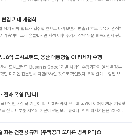
해 기술과 일자리를 남기도록 하겠다는 취지다. 다만 세금 감면만으로 거래를
에 편입 기대 재점화
월 정기 리뷰 발표가 일주일 앞으로 다가오면서 편출입 후보 종목에 관심이
 시가총액이 크게 흔들렸지만 저점 이후 주가가 상당 부분 회복되면서 편입
다시 부각되고 있다. 7일 금융투자업계에 따르면 MSCI는 한국시간으로 오는
od'…8억 도시브랜드, 용산 대통령실 CI 업체가 수행
시 도시브랜드 ‘Busan is Good’ 개발 사업의 수행기관이 윤석열 정부
여했던 디자인 전문업체 피앤(P&)인 것으로 확인됐다. 8억 원이 투입된 부산
 부족과 디자인 정체성 논란에 휩싸였던 만큼, 사업 선정 과정과 결과물에
ㆍ전라 폭염 [날씨]
 금요일인 7일 낮 기온이 최고 39도까지 오르며 폭염이 이어지겠다. 기상청
로 전국 대부분 지역의 기온이 평년보다 높겠다. 아침 최저기온은 22~27
 대부분 지역에 폭염특보가 발효된 가운데 최고체감온도는 35도 안팎까지 올라
줄 죄는 건전성 규제 [주택공급 또다른 병목 PF]①