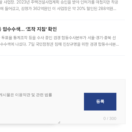
발 사업장. 2023년 주택건설사업계획 승인을 받아 인허가를 마쳤지만 착공
에 들어갔고, 감정가 362억원인 이 사업장은 약 20% 할인된 288억원에
 현재는 4차 공매를 위한 조건 협의가 진행 중이다. 수도권의 주요 주거 배
 압수수색… ‘조작 지침’ 확인
와 투표율 통계조작 등을 수사 중인 검경 합동수사본부가 서울·경기·충북 선
 압수수색에 나섰다. 7일 국민참정권 침해 진상규명을 위한 검경 합동수사본
추가 증거 확보를 위해 중앙선관위, 서울시·경기도·충청북도 선관위, 김포시
0 / 300