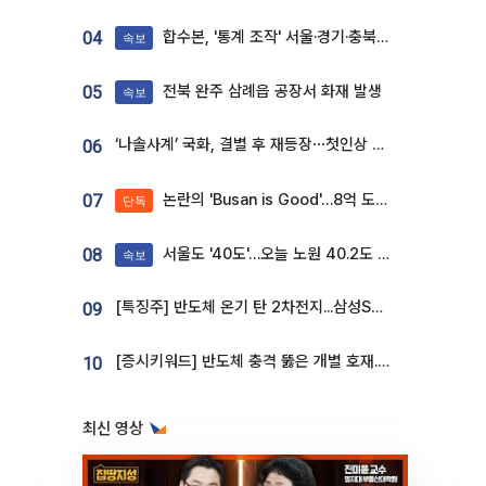
합수본, '통계 조작' 서울·경기·충북 선관위 등 추가 압수수색
04
속보
전북 완주 삼례읍 공장서 화재 발생
05
속보
‘나솔사계’ 국화, 결별 후 재등장⋯첫인상 투표 휩쓸고 ‘인기녀’ 등극
06
논란의 'Busan is Good'…8억 도시브랜드, 용산 대통령실 CI 업체가 수행
07
단독
서울도 '40도'…오늘 노원 40.2도 기록
08
속보
[특징주] 반도체 온기 탄 2차전지...삼성SDI, 장 초반 7% 넘게 껑충
09
[증시키워드] 반도체 충격 뚫은 개별 호재...포스코퓨처엠·에코프로·한화솔루션 '눈길'
10
최신 영상