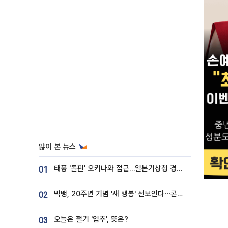
많이 본 뉴스
태풍 '돌핀' 오키나와 접근…일본기상청 경로 업데이트
01
빅뱅, 20주년 기념 '새 뱅봉' 선보인다⋯콘서트 앞두고 팝업 개최
02
오늘은 절기 '입추', 뜻은?
03