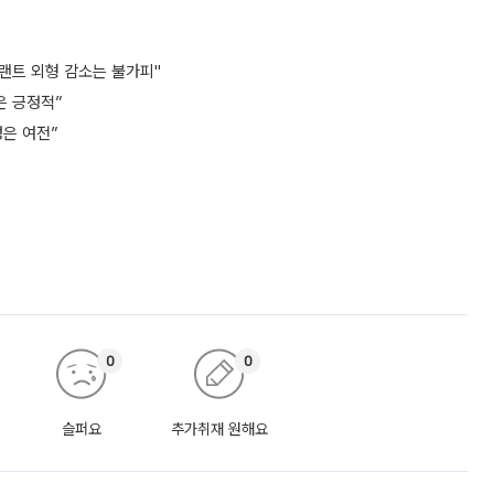
플랜트 외형 감소는 불가피"
은 긍정적”
성은 여전”
0
0
슬퍼요
추가취재 원해요