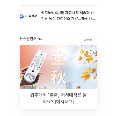
랩지노믹스, 美 자회사 디엑솜과 암
진단 독점 라이선스 계약…미국 시
장 공략 가속
뉴스발전소
입추매직 '불발', 처서매직은 올
까요? [해시태그]