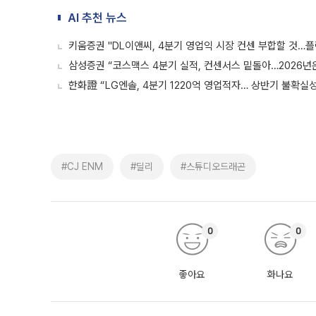
AI 추천 뉴스
키움증권 "DL이앤씨, 4분기 영업익 시장 컨센 부합할 것…
삼성증권 “코스맥스 4분기 실적, 컨센서스 밑돌아…2026년
한화證 “LG엔솔, 4분기 1220억 영업적자… 상반기 불확실
#CJ ENM
#딜리
#스튜디오드래곤
0
0
좋아요
화나요