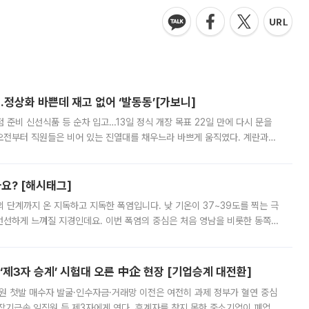
…정상화 바쁜데 재고 없어 ‘발동동’[가보니]
준비 신선식품 등 순차 입고…13일 정식 개장 목표 22일 만에 다시 문을
오전부터 직원들은 비어 있는 진열대를 채우느라 바쁘게 움직였다. 계란과
리를 잡기 시작했지만, 매장 곳곳엔 여전히 텅 빈 매대가 먼저 눈에 들어왔
까요? [해시태그]
’의 단계까지 온 지독하고 지독한 폭염입니다. 낮 기온이 37~39도를 찍는 극
 선선하게 느껴질 지경인데요. 이번 폭염의 중심은 처음 영남을 비롯한 동쪽
 북서풍이 산맥을 넘어 영남 쪽으로 내려오면서 뜨겁고 건조해졌는데요.
제3자 승계’ 시험대 오른 中企 현장 [기업승계 대전환]
지원 첫발 매수자 발굴·인수자금·거래망 이전은 여전히 과제 정부가 혈연 중심
장기근속 임직원 등 제3자에게 연다. 후계자를 찾지 못한 중소기업이 폐업