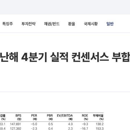
특징주
투자전략
채권/펀드
환율
국제시황
일반
지난해 4분기 실적 컨센서스 부합