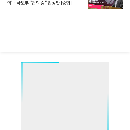
의'⋯국토부 "협의 중" 입장만 [종합]