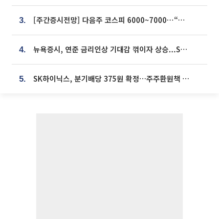
[주간증시전망] 다음주 코스피 6000~7000⋯“外人 수급은 정책이 변수”
3.
뉴욕증시, 연준 금리인상 기대감 꺾이자 상승...S&P500 사상 최고치 [종합]
4.
SK하이닉스, 분기배당 375원 확정…주주환원책 9월로 앞당겨 발표
5.