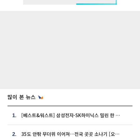
많이 본 뉴스
[베스트&워스트] 삼성전자·SK하이닉스 밀린 한 주…상상인증권은 85% 급등
1.
35도 안팎 무더위 이어져…전국 곳곳 소나기 [오늘 날씨]
2.