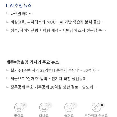
AI 추천 뉴스
나랏말싸미⋯
비상교육, 싸이웍스와 MOU…AI 기반 학습자 분석 플랫폼 고도화
정부, 지하안전법 시행령 개정⋯지반침하 조사 전문성·속도↑
세종=정호영 기자의 주요 뉴스
실거주1주택 시가 32억부터 종부세 부담↑…50억이면 454→979만원
세금으로 ‘실거주’ 압박…전기차 빠진 생산공제
장특공제 축소·거주공제 10억원 상한 검토…양도세 실거주 중심 개편
0
0
0
0
좋아요
화나요
슬퍼요
추가취재 원해요