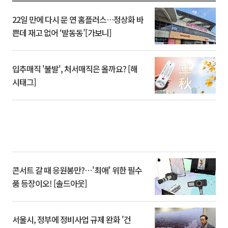
22일 만에 다시 문 연 홈플러스…정상화 바
쁜데 재고 없어 ‘발동동’[가보니]
입추매직 '불발', 처서매직은 올까요? [해
시태그]
콘서트 갈 때 응원봉만?⋯'최애' 위한 필수
품 등장이오! [솔드아웃]
서울시, 정부에 정비사업 규제 완화 '건