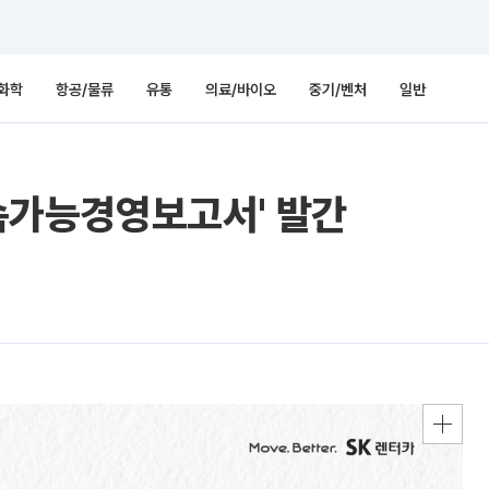
화학
항공/물류
유통
의료/바이오
중기/벤처
일반
지속가능경영보고서' 발간