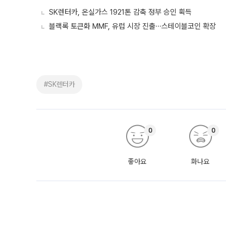
SK렌터카, 온실가스 1921톤 감축 정부 승인 획득
블랙록 토큰화 MMF, 유럽 시장 진출∙∙∙스테이블코인 확장
#SK렌터카
0
0
좋아요
화나요