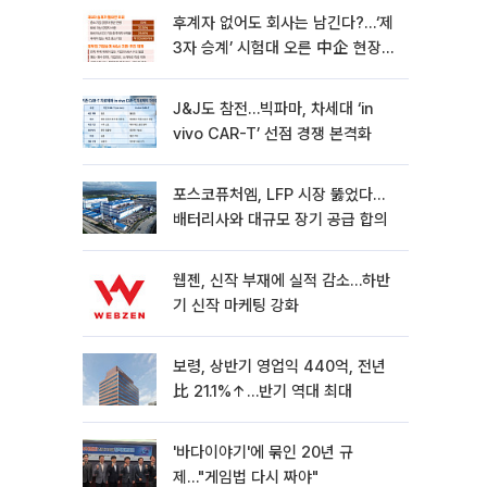
후계자 없어도 회사는 남긴다?…‘제
3자 승계’ 시험대 오른 中企 현장
[기업승계 대전환]
J&J도 참전…빅파마, 차세대 ‘in
vivo CAR-T’ 선점 경쟁 본격화
포스코퓨처엠, LFP 시장 뚫었다…
배터리사와 대규모 장기 공급 합의
웹젠, 신작 부재에 실적 감소…하반
기 신작 마케팅 강화
보령, 상반기 영업익 440억, 전년
比 21.1%↑…반기 역대 최대
'바다이야기'에 묶인 20년 규
제…"게임법 다시 짜야"