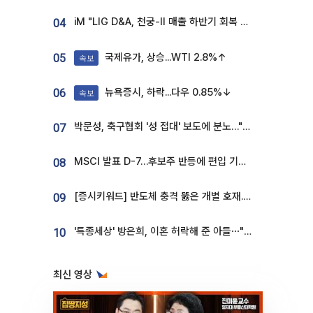
iM "LIG D&A, 천궁-II 매출 하반기 회복 전망…방산 톱픽 유지"
04
국제유가, 상승...WTI 2.8%↑
05
속보
뉴욕증시, 하락...다우 0.85%↓
06
속보
박문성, 축구협회 '성 접대' 보도에 분노…"다 말아먹으려고 작정했나"
07
MSCI 발표 D-7…후보주 반등에 편입 기대 재점화
08
[증시키워드] 반도체 충격 뚫은 개별 호재...포스코퓨처엠·에코프로·한화솔루션 '눈길'
09
'특종세상' 방은희, 이혼 허락해 준 아들⋯"너무 잘 커줬다" 오열
10
최신 영상