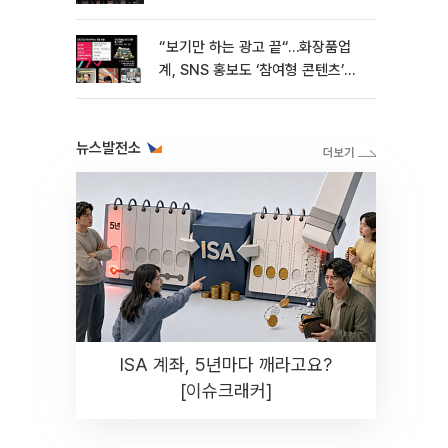
“보기만 하는 광고 끝“…화장품업
계, SNS 홍보도 ‘참여형 콘텐츠’로
변모[K뷰티 라방戰]
뉴스발전소
ISA 계좌, 5년마다 깨라고요?
[이슈크래커]