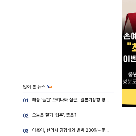
많이 본 뉴스
태풍 '돌핀' 오키나와 접근…일본기상청 경로 업데이트
01
오늘은 절기 '입추', 뜻은?
02
아옳이, 한의사 김형배와 벌써 200일⋯꽃다발 들고 "프러포즈 아냐"
03