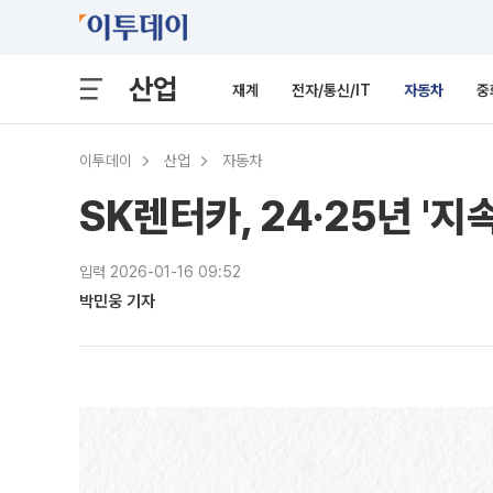
산업
재계
전자/통신/IT
자동차
중
이투데이
산업
자동차
SK렌터카, 24·25년 '
입력 2026-01-16 09:52
박민웅 기자