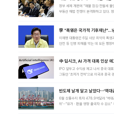
정부 세제 개편에 “매물 잠김·전월세 불
부동산 해법 전쟁이 본격화하고 있다. 
드를 꺼내자 서울시는 전·월세 부담만 
李 "폭염은 국가적 기후재난"…냉
이재명 대통령은 6일 사상 최악의 폭염
안전 등 인명 피해를 막는 데 모든 행
인프라 확충 계획을 내년도 예산안에 반
中 딥시크, AI 가격 대폭 인상 
IPO 앞두고 수익성 제고 나서 중국 대표
그동안 ‘초저가 전략’으로 미국과 중국
가된다. 블룸버그통신에 따르면 딥시크는
반도체 날개 달고 날았다⋯'역대급
6월 상품수지 흑자 478.9억달러 '역대
위'⋯"유가ㆍ환율 영향 출국자 수 감소" 
급 수출 호조가 매달 이어지면서 6월 