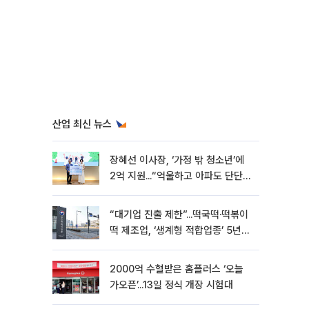
산업 최신 뉴스
장혜선 이사장, ‘가정 밖 청소년’에
2억 지원...“억울하고 아파도 단단해
지길”[현장]
“대기업 진출 제한”...떡국떡·떡볶이
떡 제조업, ‘생계형 적합업종’ 5년
연장
2000억 수혈받은 홈플러스 ‘오늘
가오픈’...13일 정식 개장 시험대