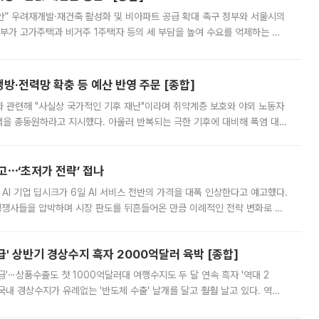
안” 우려재개발·재건축 활성화 및 비아파트 공급 확대 촉구 정부와 서울시의
정부가 고가주택과 비거주 1주택자 등의 세 부담을 높여 수요를 억제하는 카
키울 것이라며 세금이 아닌 공급이 근본적인 처방이라고 전면 반박했다.
방·전력망 확충 등 예산 반영 주문 [종합]
과 관련해 "사실상 국가적인 기후 재난"이라며 취약계층 보호와 야외 노동자
정력을 총동원하라고 지시했다. 아울러 반복되는 극한 기후에 대비해 폭염 대응
영하는 방안도 검토하라고 주문했다. 이 대통령은 이날 폭염·가뭄 대
예고⋯‘초저가 전략’ 접나
 AI 기업 딥시크가 6일 AI 서비스 전반의 가격을 대폭 인상한다고 예고했다.
 경쟁사들을 압박하며 시장 판도를 뒤흔들어온 만큼 이례적인 전략 변화로 평
 이날 공지를 통해 구체적인 인상 폭은 공개하지 않았지만 상당한 수
' 상반기 경상수지 흑자 2000억달러 육박 [종합]
급'⋯상품수출도 첫 1000억달러대 여행수지도 두 달 연속 흑자 '역대 2
국내 경상수지가 유례없는 '반도체 수출' 날개를 달고 훨훨 날고 있다. 역대
경상수지 뿐 아니라 상반기 경상수지 흑자도 2000억달러에 근접하며 사상 최