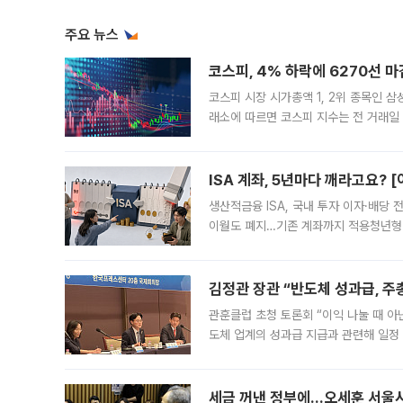
주요 뉴스
코스피, 4% 하락에 6270선 마
코스피 시장 시가총액 1, 2위 종목인 
래소에 따르면 코스피 지수는 전 거래일 대
1.81% 내린 6478.75에 출발한 코
다. 이날 오전
ISA 계좌, 5년마다 깨라고요? 
생산적금융 ISA, 국내 투자 이자·배당
이월도 폐지…기존 계좌까지 적용청년형 
는 5년마다 계좌를 해지하라는 건가요?”
편을
김정관 장관 “반도체 성과급, 
관훈클럽 초청 토론회 “이익 나눌 때 아
도체 업계의 성과급 지급과 관련해 일정
최근 상법·자본시장법 개정으로 기업 지
세금 꺼낸 정부에…오세훈 서울시장