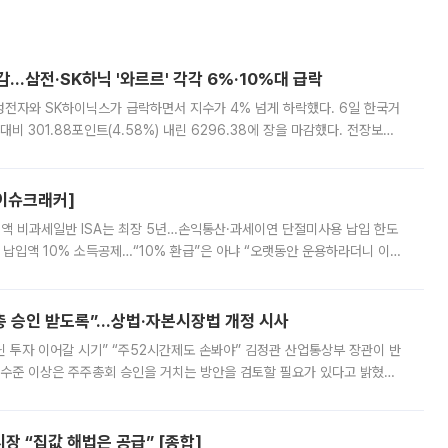
감…삼전·SK하닉 '와르르' 각각 6%·10%대 급락
삼성전자와 SK하이닉스가 급락하면서 지수가 4% 넘게 하락했다. 6일 한국거
비 301.88포인트(4.58%) 내린 6296.38에 장을 마감했다. 전장보다
스피는 장중 한때 6550.94까지 오르기도 했으나 6238.32까지 밀리기도 했
[이슈크래커]
 전액 비과세일반 ISA는 최장 5년…손익통산·과세이연 단절미사용 납입 한도
납입액 10% 소득공제…“10% 환급”은 아냐 “오랫동안 운용하라더니 이제
 ‘만능 절세 통장’으로 불리는 개인종합자산관리계좌(ISA)가 두 갈래로 개
주총 승인 받도록”…상법·자본시장법 개정 시사
닌 투자 이어갈 시기” “주52시간제도 손봐야” 김정관 산업통상부 장관이 반
 수준 이상은 주주총회 승인을 거치는 방안을 검토할 필요가 있다고 밝혔다.
배구조와 주주권 강화 논의가 이어지는 가운데, 핵심 연구인력에 대한
 “집값 해법은 공급” [종합]