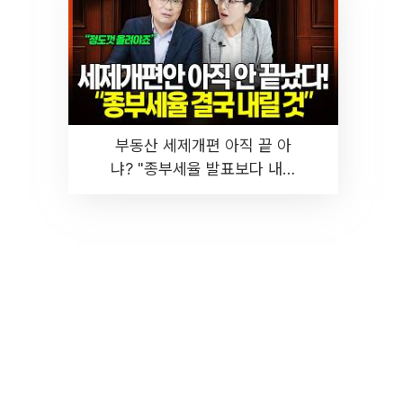
부동산 세제개편 아직 끝 아
냐? "종부세율 발표보다 내릴
것" 장기거주·양도세 전망 I 집
땅지성 I 김인만, 진미윤