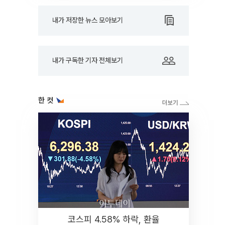
내가 저장한 뉴스 모아보기
내가 구독한 기자 전체보기
한 컷
코스피 4.58% 하락, 환율