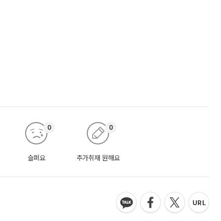
0
0
슬퍼요
추가취재 원해요