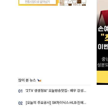
많이 본 뉴스
'2TV 생생정보' 오늘방송맛집- 배우 강성진 단골! 쌀국수ㆍ푸팟퐁 커리 맛집 '블○○○'
01
[오늘의 주요공시] SK하이닉스·HLB·진에어·포스코홀딩스·네이버·대우건설 등
02