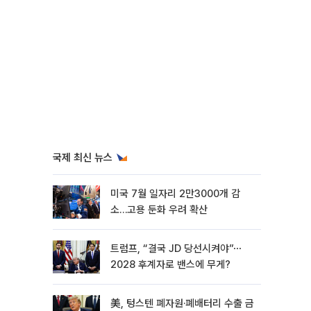
국제 최신 뉴스
미국 7월 일자리 2만3000개 감
소…고용 둔화 우려 확산
트럼프, “결국 JD 당선시켜야”⋯
2028 후계자로 밴스에 무게?
美, 텅스텐 폐자원·폐배터리 수출 금