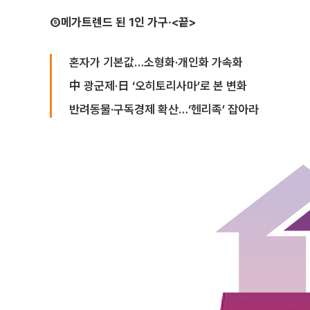
⑤메가트렌드 된 1인 가구·<끝>
혼자가 기본값…소형화·개인화 가속화
中 광군제·日 ‘오히토리사마’로 본 변화
반려동물·구독경제 확산…‘헨리족’ 잡아라