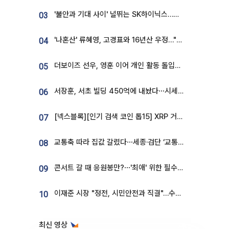
'불안과 기대 사이' 널뛰는 SK하이닉스…증권가 "HBM4·LTA 기반 펀터멘털 견고"
03
'나혼산' 류혜영, 고경표와 16년산 우정…"자취방서 부모님과 마주쳐"
04
더보이즈 선우, 영훈 이어 개인 활동 돌입⋯앳에어리어와 전속계약
05
서장훈, 서초 빌딩 450억에 내놨다⋯시세차익은
06
[넥스블록][인기 검색 코인 톱15] XRP 거래량 14억달러…ETHGas 급등·Bless 급락…고변동 알트 부각
07
교통축 따라 집값 갈렸다⋯세종·검단 ‘교통 프리미엄’ 뚜렷
08
콘서트 갈 때 응원봉만?⋯'최애' 위한 필수품 등장이오! [솔드아웃]
09
이재준 시장 "정전, 시민안전과 직결"…수원시 비상대응체계 가동
10
최신 영상