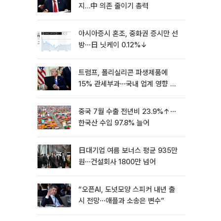
지…中 의존 줄이기 총력
아시아증시 혼조, 중화권 증시만 선
방⋯日 닛케이 0.12%↓
트럼프, 폴리실리콘 파생제품에
15% 관세부과⋯국내 업계 영향 촉
각 [종합]
중국 7월 수출 전년비 23.9%↑⋯
한국산 수입 97.8% 늘어
日대기업 여름 보너스 평균 935만
원⋯건설회사 1800만 넘어
“오픈AI, 도넛모양 스피커 내년 출
시 전망⋯애플과 소송은 변수”