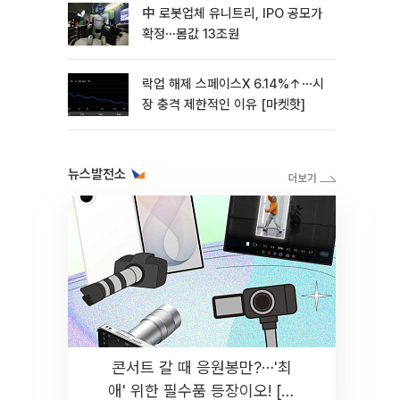
中 로봇업체 유니트리, IPO 공모가
확정⋯몸값 13조원
락업 해제 스페이스X 6.14%↑⋯시
장 충격 제한적인 이유 [마켓핫]
뉴스발전소
콘서트 갈 때 응원봉만?⋯'최
애' 위한 필수품 등장이오! [솔