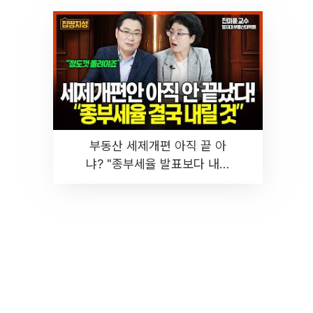
부동산 세제개편 아직 끝 아
냐? "종부세율 발표보다 내릴
것" 장기거주·양도세 전망 I 집
땅지성 I 김인만, 진미윤