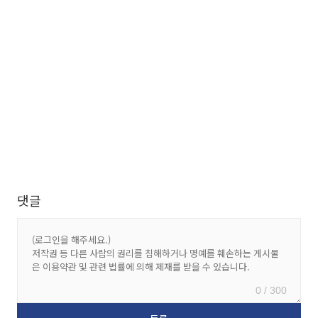
댓글
0 / 300