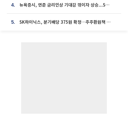
뉴욕증시, 연준 금리인상 기대감 꺾이자 상승...S&P500 사상 최고치 [종합]
4.
SK하이닉스, 분기배당 375원 확정…주주환원책 9월로 앞당겨 발표
5.