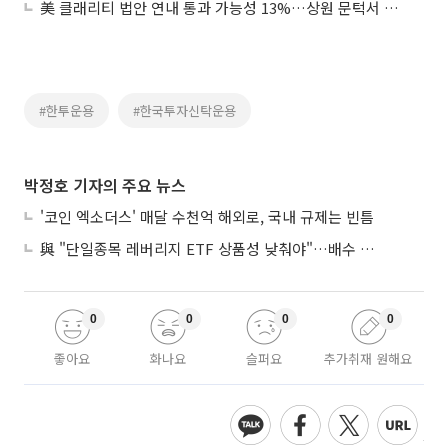
美 클래리티 법안 연내 통과 가능성 13%…상원 문턱서 제동
#한투운용
#한국투자신탁운용
박정호 기자의 주요 뉴스
'코인 엑소더스' 매달 수천억 해외로, 국내 규제는 빈틈
與 "단일종목 레버리지 ETF 상품성 낮춰야"…배수 조정안도 거론
0
0
0
0
좋아요
화나요
슬퍼요
추가취재 원해요