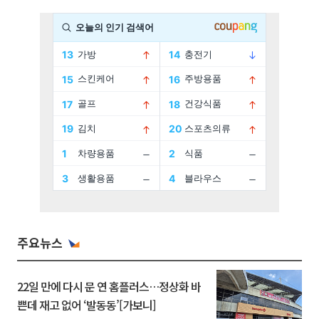
주요뉴스
22일 만에 다시 문 연 홈플러스…정상화 바
쁜데 재고 없어 ‘발동동’[가보니]