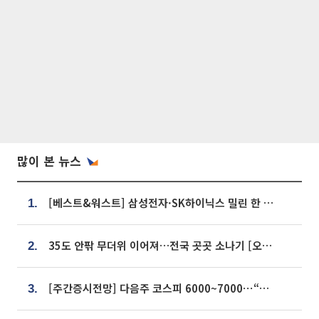
많이 본 뉴스
[베스트&워스트] 삼성전자·SK하이닉스 밀린 한 주…상상인증권은 85% 급등
1.
35도 안팎 무더위 이어져…전국 곳곳 소나기 [오늘 날씨]
2.
[주간증시전망] 다음주 코스피 6000~7000⋯“外人 수급은 정책이 변수”
3.