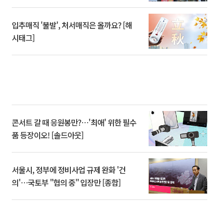
입추매직 '불발', 처서매직은 올까요? [해
시태그]
콘서트 갈 때 응원봉만?⋯'최애' 위한 필수
품 등장이오! [솔드아웃]
서울시, 정부에 정비사업 규제 완화 '건
의'⋯국토부 "협의 중" 입장만 [종합]