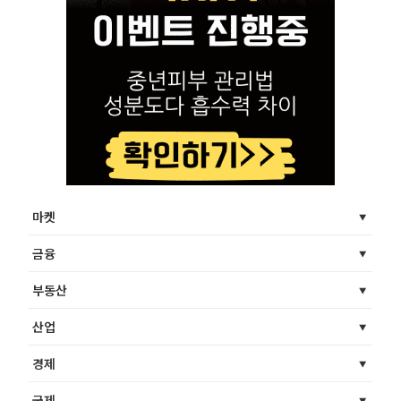
마켓
금융
부동산
산업
경제
국제