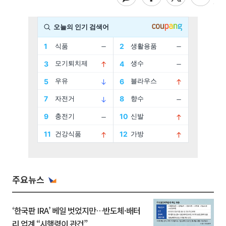
주요뉴스
‘한국판 IRA’ 베일 벗었지만…반도체·배터
리 업계 “시행령이 관건”