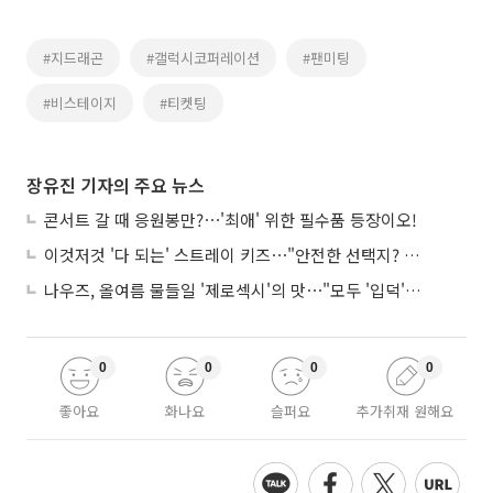
#지드래곤
#갤럭시코퍼레이션
#팬미팅
#비스테이지
#티켓팅
장유진 기자의 주요 뉴스
콘서트 갈 때 응원봉만?⋯'최애' 위한 필수품 등장이오!
이것저것 '다 되는' 스트레이 키즈⋯"안전한 선택지? 도전이 재밌죠"
나우즈, 올여름 물들일 '제로섹시'의 맛⋯"모두 '입덕'시킬 것"
0
0
0
0
좋아요
화나요
슬퍼요
추가취재 원해요