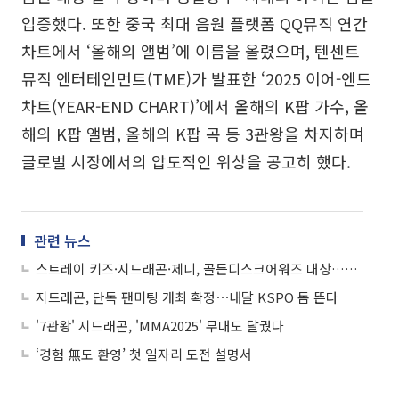
입증했다. 또한 중국 최대 음원 플랫폼 QQ뮤직 연간
차트에서 ‘올해의 앨범’에 이름을 올렸으며, 텐센트
뮤직 엔터테인먼트(TME)가 발표한 ‘2025 이어-엔드
차트(YEAR-END CHART)’에서 올해의 K팝 가수, 올
해의 K팝 앨범, 올해의 K팝 곡 등 3관왕을 차지하며
글로벌 시장에서의 압도적인 위상을 공고히 했다.
관련 뉴스
스트레이 키즈·지드래곤·제니, 골든디스크어워즈 대상…다관왕 쓸어담았다
지드래곤, 단독 팬미팅 개최 확정⋯내달 KSPO 돔 뜬다
'7관왕' 지드래곤, 'MMA2025' 무대도 달궜다
‘경험 無도 환영’ 첫 일자리 도전 설명서