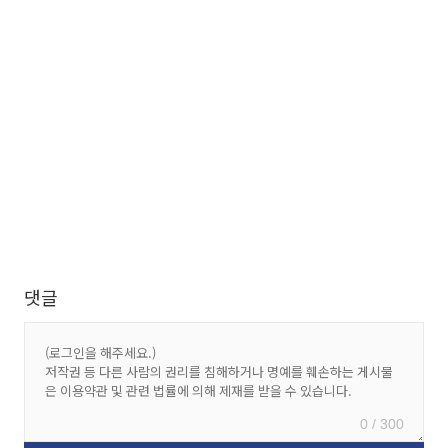
댓글
0 / 300