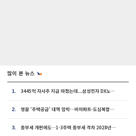
많이 본 뉴스
3445억 자사주 지급 마쳤는데...삼성전자 DX노조, 뒤늦은 '떼쓰기 집회'
1.
영끌 '주택공급' 대책 임박⋯비아파트·도심복합까지 총동원
2.
종부세 개편에도…1·3주택 종부세 격차 2028년부터 확대
3.