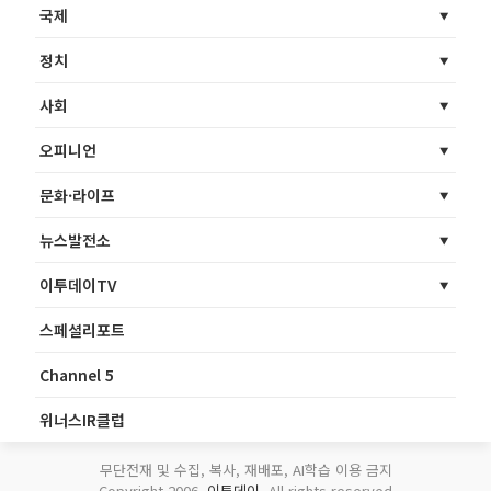
국제
정치
사회
오피니언
문화·라이프
뉴스발전소
이투데이TV
스페셜리포트
Channel 5
위너스IR클럽
무단전재 및 수집, 복사, 재배포, AI학습 이용 금지
Copyright 2006.
이투데이
. All rights reserved