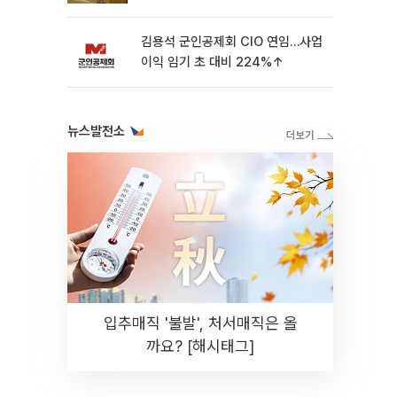
[종합]
김용석 군인공제회 CIO 연임…사업
이익 임기 초 대비 224%↑
뉴스발전소
입추매직 '불발', 처서매직은 올
까요? [해시태그]