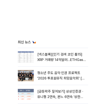
최신 뉴스
[넥스블록][인기 검색 코인 톱15]
XRP 거래량 14억달러…ETHGas
급등·Bless 급락…고변동 알트 부각
청소년 주도 음악·인권 프로젝트
'2026 투포원뮤직 희망음악회' [포
토]
[급등락주 짚어보기] 상상인증권ㆍ
유니켐 2연속, 본느 6연속 ‘상한
가’⋯M&A 훈풍 분 증시