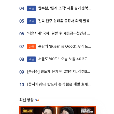
합수본, '통계 조작' 서울·경기·충북 선관위 등 추가 압수수색
04
속보
전북 완주 삼례읍 공장서 화재 발생
05
속보
‘나솔사계’ 국화, 결별 후 재등장⋯첫인상 투표 휩쓸고 ‘인기녀’ 등극
06
논란의 'Busan is Good'…8억 도시브랜드, 용산 대통령실 CI 업체가 수행
07
단독
서울도 '40도'…오늘 노원 40.2도 기록
08
속보
[특징주] 반도체 온기 탄 2차전지...삼성SDI, 장 초반 7% 넘게 껑충
09
[증시키워드] 반도체 충격 뚫은 개별 호재...포스코퓨처엠·에코프로·한화솔루션 '눈길'
10
최신 영상