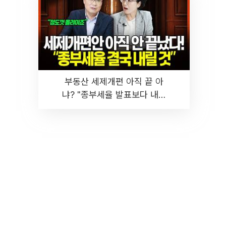
부동산 세제개편 아직 끝 아
냐? "종부세율 발표보다 내릴
것" 장기거주·양도세 전망 I 집
땅지성 I 김인만, 진미윤