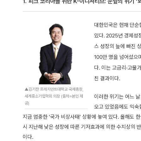
1. 피크 코리아를 위한 K-이니셔티브: 눈앞의 위기 
대한민국은 현재 단순한
있다. 2025년 경제성
스 성장의 늪에 빠진 
100만 명을 넘어섰으며
다. 이는 고금리·고물가
친 결과이다.
▲김기찬 프레지던트대학교 국제총장,
이러한 위기는 어느 날
세계중소기업학회 의장 (출처=본인 제
공)
오고 있었음에도 익숙함
지금 엄중한 ‘국가 비상사태’ 상황에 놓여 있다. 올해도 
시 지난해 낮은 성장에 따른 기저효과에 의한 수치상의 
이다.