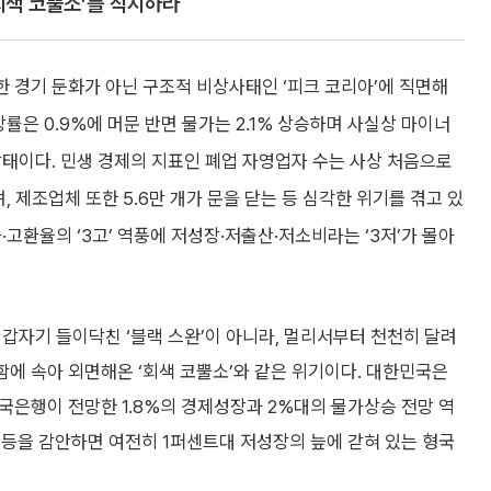
‘회색 코뿔소’를 직시하라
 경기 둔화가 아닌 구조적 비상사태인 ‘피크 코리아’에 직면해
장률은 0.9%에 머문 반면 물가는 2.1% 상승하며 사실상 마이너
상태이다. 민생 경제의 지표인 폐업 자영업자 수는 사상 처음으로
, 제조업체 또한 5.6만 개가 문을 닫는 등 심각한 위기를 겪고 있
·고환율의 ‘3고’ 역풍에 저성장·저출산·저소비라는 ‘3저’가 몰아
 갑자기 들이닥친 ‘블랙 스완’이 아니라, 멀리서부터 천천히 달려
에 속아 외면해온 ‘회색 코뿔소’와 같은 위기이다. 대한민국은
한국은행이 전망한 1.8%의 경제성장과 2%대의 물가상승 전망 역
반등을 감안하면 여전히 1퍼센트대 저성장의 늪에 갇혀 있는 형국