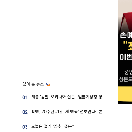
많이 본 뉴스
태풍 '돌핀' 오키나와 접근…일본기상청 경로 업데이트
01
빅뱅, 20주년 기념 '새 뱅봉' 선보인다⋯콘서트 앞두고 팝업 개최
02
오늘은 절기 '입추', 뜻은?
03