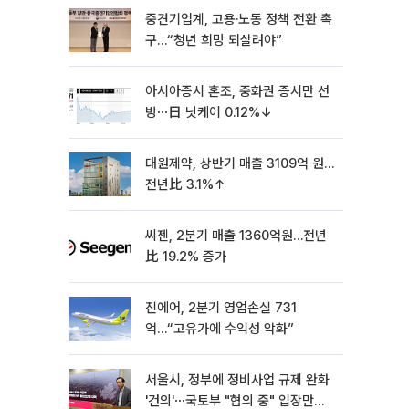
중견기업계, 고용·노동 정책 전환 촉
구…“청년 희망 되살려야”
아시아증시 혼조, 중화권 증시만 선
방⋯日 닛케이 0.12%↓
대원제약, 상반기 매출 3109억 원…
전년比 3.1%↑
씨젠, 2분기 매출 1360억원…전년
比 19.2% 증가
진에어, 2분기 영업손실 731
억…“고유가에 수익성 악화”
서울시, 정부에 정비사업 규제 완화
'건의'⋯국토부 "협의 중" 입장만