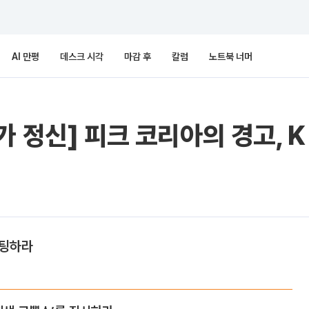
AI 만평
데스크 시각
마감 후
칼럼
노트북 너머
가 정신] 피크 코리아의 경고, 
봇팅하라