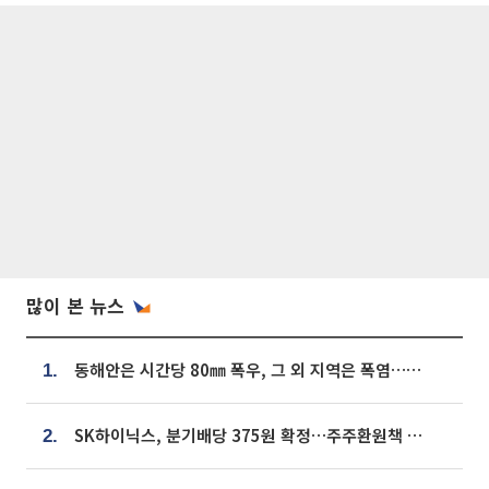
많이 본 뉴스
동해안은 시간당 80㎜ 폭우, 그 외 지역은 폭염…‘극과 극 날씨’
1.
SK하이닉스, 분기배당 375원 확정…주주환원책 9월로 앞당겨 발표
2.