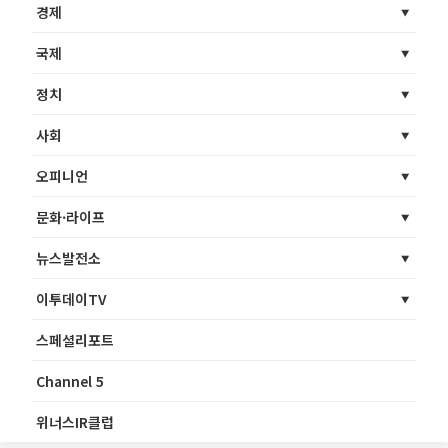
경제
국제
정치
사회
오피니언
문화·라이프
뉴스발전소
이투데이TV
스페셜리포트
Channel 5
위너스IR클럽