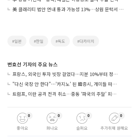
美 클래리티 법안 연내 통과 가능성 13%…상원 문턱서 제동
#일본
#한일
#독도
#다카이치
변효선 기자의 주요 뉴스
프랑스, 외국인 투자 빗장 걸었다⋯지분 10%부터 정부가 승인
"다신 국장 안 한다"⋯'카지노' 된 韓증시, 개미들 떠난다
트럼프, 이란 공격 전격 취소…중동 ‘파국의 주말’ 피했다
0
0
0
0
좋아요
화나요
슬퍼요
추가취재 원해요