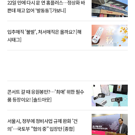
22일 만에 다시 문 연 홈플러스…정상화 바
쁜데 재고 없어 ‘발동동’[가보니]
입추매직 '불발', 처서매직은 올까요? [해
시태그]
콘서트 갈 때 응원봉만?⋯'최애' 위한 필수
품 등장이오! [솔드아웃]
서울시, 정부에 정비사업 규제 완화 '건
의'⋯국토부 "협의 중" 입장만 [종합]