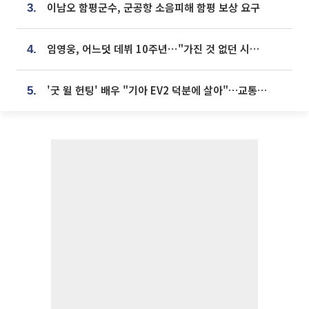
이남오 함평군수, 군공항 소음피해 함평 보상 요구
3.
임영웅, 어느덧 데뷔 10주년⋯"가진 것 없던 시절, 내 앞엔 20명의 팬뿐"
4.
'굿 윌 헌팅' 배우 "기아 EV2 덕분에 살아"…교통사고 후 안전성 극찬
5.