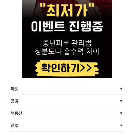
마켓
금융
부동산
산업