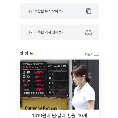
내가 저장한 뉴스 모아보기
내가 구독한 기자 전체보기
한 컷
1410원대 원·달러 환율, 10개