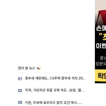
많이 본 뉴스
종부세 개편에도…1·3주택 종부세 격차 2028년부터 확대
01
미국, 가상자산 포괄 규제 속도…상원, ‘클래리티법’ 9월 절차투표 추진
02
03
이란, 미국에 호르무즈 합의 조건 제시…美 “경기 아직 안 끝나” [종합]