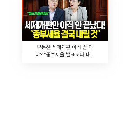
부동산 세제개편 아직 끝 아
냐? "종부세율 발표보다 내릴
것" 장기거주·양도세 전망 I 집
땅지성 I 김인만, 진미윤