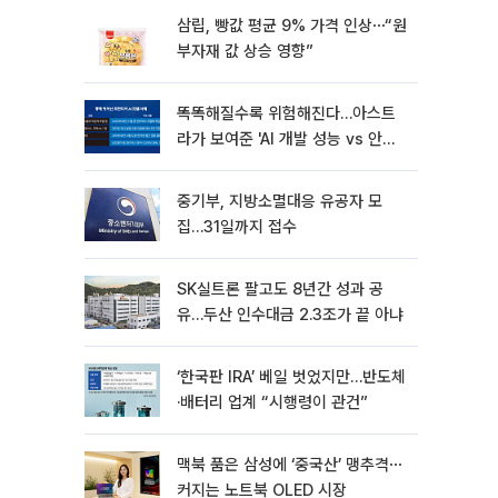
삼립, 빵값 평균 9% 가격 인상⋯“원
부자재 값 상승 영향”
똑똑해질수록 위험해진다…아스트
라가 보여준 'AI 개발 성능 vs 안전
딜레마'
중기부, 지방소멸대응 유공자 모
집…31일까지 접수
SK실트론 팔고도 8년간 성과 공
유…두산 인수대금 2.3조가 끝 아냐
‘한국판 IRA’ 베일 벗었지만…반도체
·배터리 업계 “시행령이 관건”
맥북 품은 삼성에 ‘중국산’ 맹추격⋯
커지는 노트북 OLED 시장