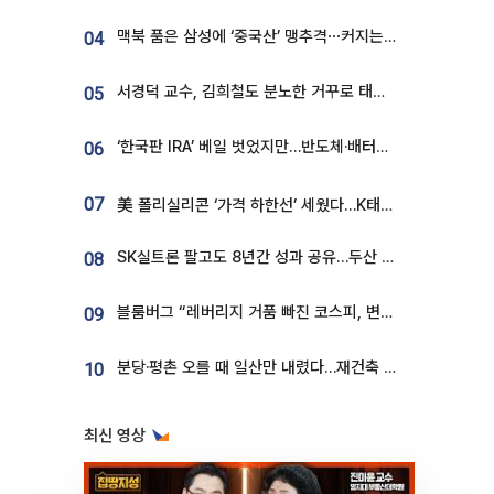
맥북 품은 삼성에 ‘중국산’ 맹추격⋯커지는 노트북 OLED 시장
04
서경덕 교수, 김희철도 분노한 거꾸로 태극기⋯"엉터리는 아냐, 아쉬울 뿐"
05
‘한국판 IRA’ 베일 벗었지만…반도체·배터리 업계 “시행령이 관건”
06
07
美 폴리실리콘 ‘가격 하한선’ 세웠다…K태양광 수혜 기대
SK실트론 팔고도 8년간 성과 공유…두산 인수대금 2.3조가 끝 아냐
08
블룸버그 “레버리지 거품 빠진 코스피, 변동성 최악 국면 지났을 가능성”
09
분당·평촌 오를 때 일산만 내렸다…재건축 기대감도 ‘무색’
10
최신 영상