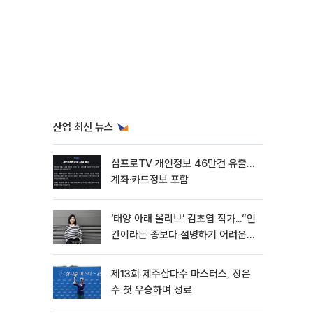
산업 최신 뉴스
삼프로TV 개인정보 46만건 유출…
계좌·카드정보 포함
‘태양 아래 올리브’ 김초엽 작가...“인
간이라는 종보다 설명하기 어려운
한 사람을 쓰고 싶었다”[문화人터
뷰]
제13회 제주삼다수 마스터스, 장은
수 첫 우승하며 성료