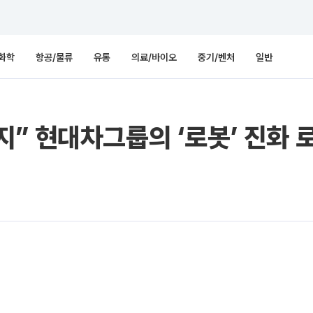
화학
항공/물류
유통
의료/바이오
중기/벤처
일반
 현대차그룹의 ‘로봇’ 진화 로드