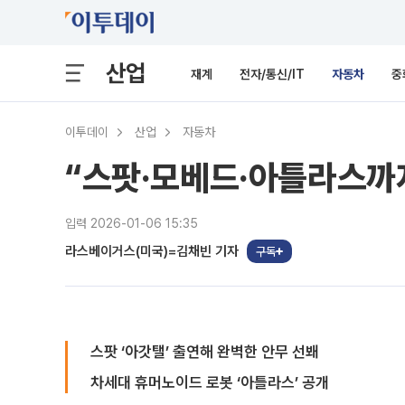
산업
재계
전자/통신/IT
자동차
중
이투데이
산업
자동차
“스팟·모베드·아틀라스까지”
입력 2026-01-06 15:35
라스베이거스(미국)=김채빈 기자
구독
스팟 ‘아갓탤’ 출연해 완벽한 안무 선봬
차세대 휴머노이드 로봇 ‘아틀라스’ 공개