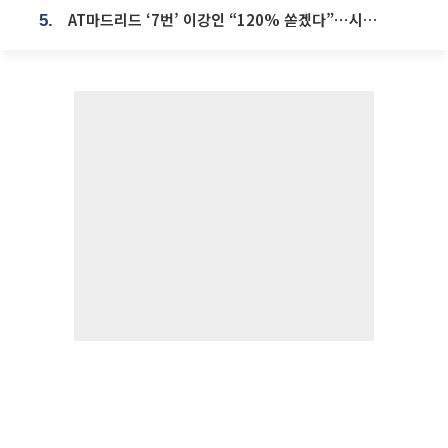
AT마드리드 ‘7번’ 이강인 “120% 쏟겠다”⋯시메오네 감독 “필요한 선수”
5.