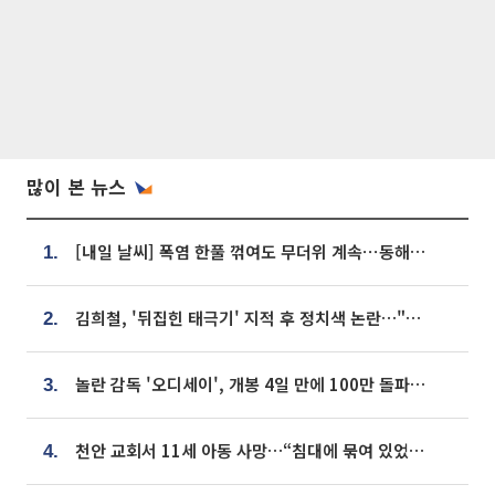
많이 본 뉴스
[내일 날씨] 폭염 한풀 꺾여도 무더위 계속⋯동해안 이틀 연속 비
1.
김희철, '뒤집힌 태극기' 지적 후 정치색 논란…"좌우 떠나 우리나라 국기"
2.
놀란 감독 '오디세이', 개봉 4일 만에 100만 돌파⋯'왕사남' 보다 빠르다
3.
천안 교회서 11세 아동 사망…“침대에 묶여 있었다” 진술 확보
4.