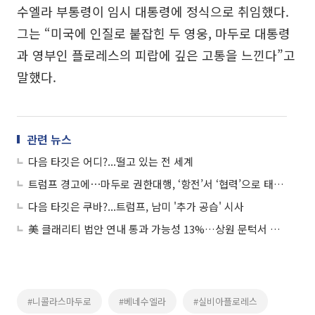
수엘라 부통령이 임시 대통령에 정식으로 취임했다.
그는 “미국에 인질로 붙잡힌 두 영웅, 마두로 대통령
과 영부인 플로레스의 피랍에 깊은 고통을 느낀다”고
말했다.
관련 뉴스
다음 타깃은 어디?...떨고 있는 전 세계
트럼프 경고에⋯마두로 권한대행, ‘항전’서 ‘협력’으로 태세 전환
다음 타깃은 쿠바?...트럼프, 남미 '추가 공습' 시사
美 클래리티 법안 연내 통과 가능성 13%…상원 문턱서 제동
#니콜라스마두로
#베네수엘라
#실비아플로레스