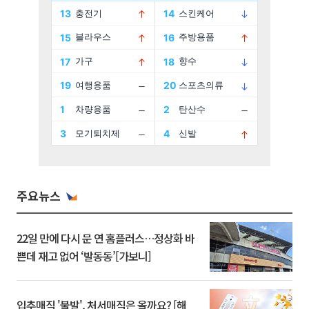
주요뉴스
22일 만에 다시 문 연 홈플러스…정상화 바
쁜데 재고 없어 ‘발동동’[가보니]
입추매직 '불발', 처서매직은 올까요? [해