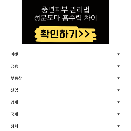
마켓
금융
부동산
산업
경제
국제
정치