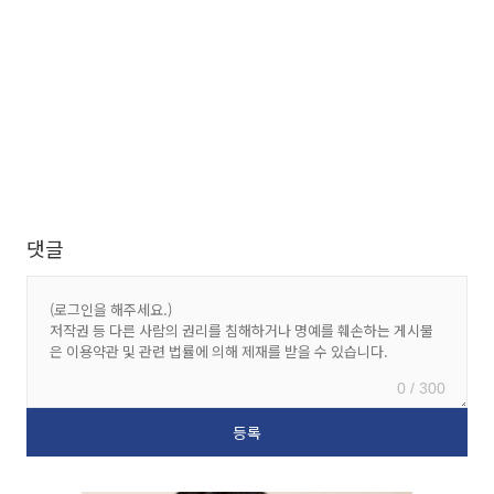
댓글
0 / 300