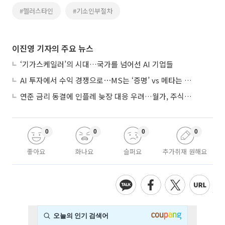
#헬러스타인
#기소인부절차
이진영 기자의 주요 뉴스
‘기가스케일러’의 시대…국가를 넘어선 AI 기업들
AI 투자에서 수익 경쟁으로⋯MS는 ‘증명’ vs 메타는 ‘숙제’
연준 금리 동결에 인플레 늦장 대응 우려…월가, 주식도 채권도 던졌다
0
0
0
0
좋아요
화나요
슬퍼요
추가취재 원해요