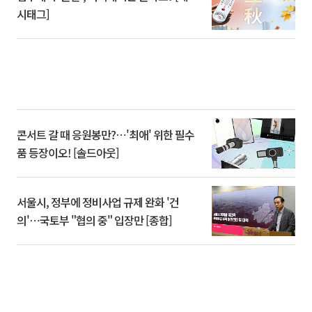
시태그]
콘서트 갈 때 응원봉만?⋯'최애' 위한 필수
품 등장이오! [솔드아웃]
서울시, 정부에 정비사업 규제 완화 '건
의'⋯국토부 "협의 중" 입장만 [종합]