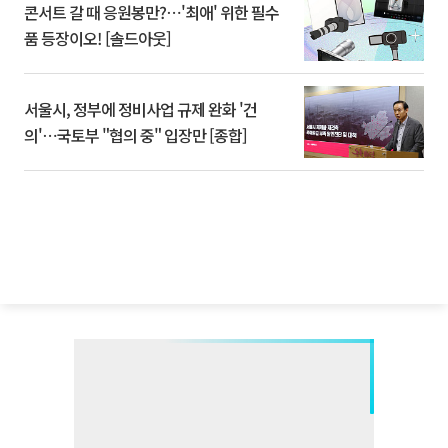
콘서트 갈 때 응원봉만?⋯'최애' 위한 필수
품 등장이오! [솔드아웃]
서울시, 정부에 정비사업 규제 완화 '건
의'⋯국토부 "협의 중" 입장만 [종합]