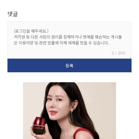
댓글
0 / 300