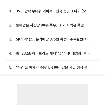
35도 안팎 무더위 이어져…전국 곳곳 소나기 [오늘 날씨]
1.
동해안은 시간당 80㎜ 폭우, 그 외 지역은 폭염…‘극과 극 날씨’
2.
SK하이닉스, 분기배당 375원 확정…주주환원책 9월로 앞당겨 발표
3.
美 ‘232조 하이브리드 제재’ 임박…K-태양광, 불확실성 털고 날개 다나
4.
'개편 전 마지막 수능' D-100⋯남은 기간 성적 올릴 전략은
5.