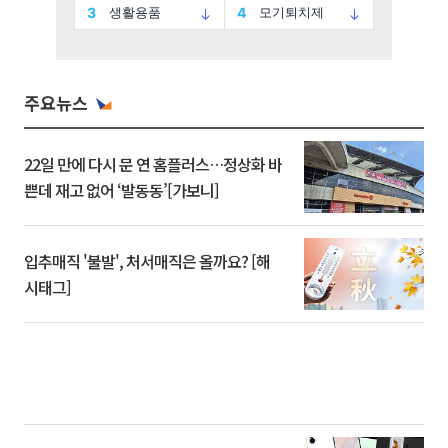
주요뉴스
22일 만에 다시 문 연 홈플러스…정상화 바
쁜데 재고 없어 ‘발동동’[가보니]
입추매직 '불발', 처서매직은 올까요? [해
시태그]