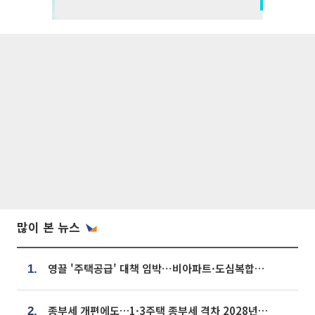
많이 본 뉴스
영끌 '주택공급' 대책 임박⋯비아파트·도심복합까지 총동원
1.
종부세 개편에도…1·3주택 종부세 격차 2028년부터 확대
2.