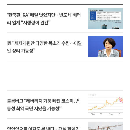
‘한국판 IRA’ 베일 벗었지만…반도체·배터
리 업계 “시행령이 관건”
與 “세제개편안 다양한 목소리 수렴…이달
말 정리 가능성”
블룸버그 “레버리지 거품 빠진 코스피, 변
동성 최악 국면 지났을 가능성”
영업익으로 이자도 못 낸다…건설 한계기