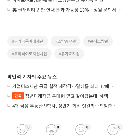
美 클래리티 법안 연내 통과 가능성 13%…상원 문턱서 제동
#우리금융미래재단
#소방공무원
#순직소방관
#우리히어로지원사업
#유가족지원
박민석 기자의 주요 뉴스
기업미소재단 공급 실적 제각각⋯달성률 최대 17배 차이
청년미래적금 우대형 믿고 갈아탔는데 ‘혜택 반토막’…심사 오류에 가입자 혼선
단독
4대 금융 부동산신탁사, 상반기 희비 엇갈려…책임준공 손실 반영 시점이 갈랐다
0
0
0
0