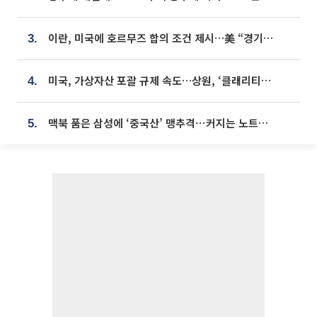
이란, 미국에 호르무즈 합의 조건 제시…美 “경기 아직 안 끝나” [종합]
3.
미국, 가상자산 포괄 규제 속도…상원, ‘클래리티법’ 9월 절차투표 추진
4.
맥북 품은 삼성에 ‘중국산’ 맹추격⋯커지는 노트북 OLED 시장
5.