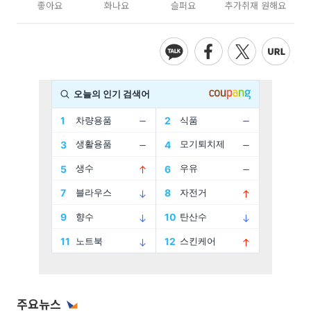
좋아요
화나요
슬퍼요
추가취재 원해요
주요뉴스