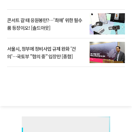
콘서트 갈 때 응원봉만?⋯'최애' 위한 필수
품 등장이오! [솔드아웃]
서울시, 정부에 정비사업 규제 완화 '건
의'⋯국토부 "협의 중" 입장만 [종합]