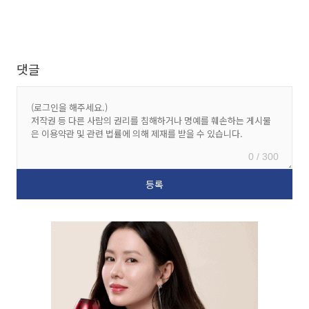
댓글
0 / 300