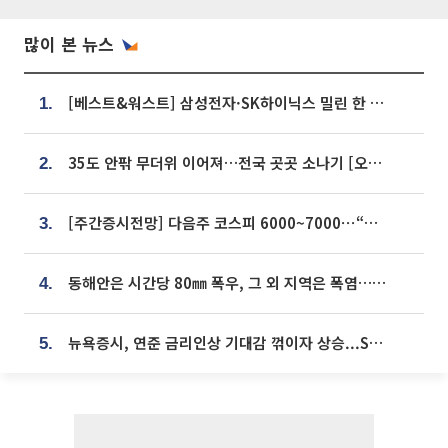
많이 본 뉴스
[베스트&워스트] 삼성전자·SK하이닉스 밀린 한 주…상상인증권은 85% 급등
1.
35도 안팎 무더위 이어져…전국 곳곳 소나기 [오늘 날씨]
2.
[주간증시전망] 다음주 코스피 6000~7000⋯“外人 수급은 정책이 변수”
3.
동해안은 시간당 80㎜ 폭우, 그 외 지역은 폭염…‘극과 극 날씨’
4.
뉴욕증시, 연준 금리인상 기대감 꺾이자 상승...S&P500 사상 최고치 [종합]
5.