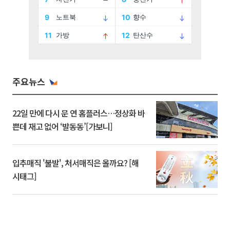
주요뉴스
22일 만에 다시 문 연 홈플러스…정상화 바
쁜데 재고 없어 ‘발동동’[가보니]
입추매직 '불발', 처서매직은 올까요? [해
시태그]