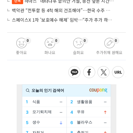
하마스 “네타냐후 합의안 거절, 총선 앞둔 시간 끌기”
단독
백악관 “전투함 등 4척 해외 건조해야”⋯한국 수주 기대
스페이스X 1차 '보호예수 해제' 임박⋯“주가 추가 하락 가능성”
0
0
0
0
좋아요
화나요
슬퍼요
추가취재 원해요