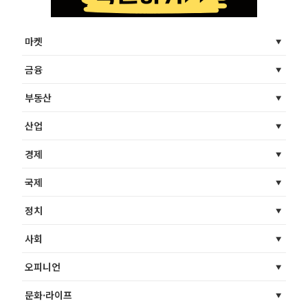
마켓
금융
부동산
산업
경제
국제
정치
사회
오피니언
문화·라이프