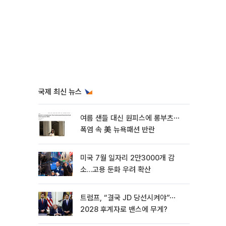
국제 최신 뉴스
여름 샌들 대신 원피스에 롱부츠⋯
폭염 속 美 뉴욕패션 반란
미국 7월 일자리 2만3000개 감
소…고용 둔화 우려 확산
트럼프, “결국 JD 당선시켜야”⋯
2028 후계자로 밴스에 무게?