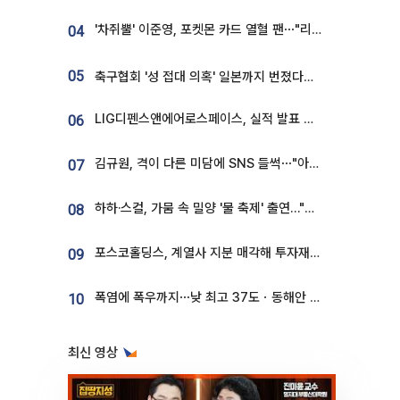
'차쥐뿔' 이준영, 포켓몬 카드 열혈 팬⋯"리셀러 처단할 것"
04
05
축구협회 '성 접대 의혹' 일본까지 번졌다…日 심판 실명 공개
LIG디펜스앤에어로스페이스, 실적 발표 후 급락→반등⋯증권가 “28년까지 튼튼”
06
김규원, 격이 다른 미담에 SNS 들썩⋯"아이 속옷 빨고 졸업식도 참석"
07
하하·스컬, 가뭄 속 밀양 '물 축제' 출연…"출연료 전액 기부"
08
포스코홀딩스, 계열사 지분 매각해 투자재원 2.5조 확보
09
폭염에 폭우까지⋯낮 최고 37도ㆍ동해안 강한 비 [날씨]
10
최신 영상