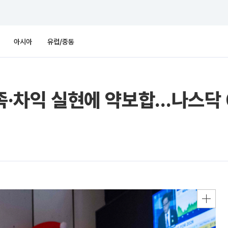
아시아
유럽/중동
부족·차익 실현에 약보합…나스닥 