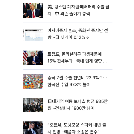
美, 텅스텐 폐자원·폐배터리 수출 금
지…中 의존 줄이기 총력
아시아증시 혼조, 중화권 증시만 선
방⋯日 닛케이 0.12%↓
트럼프, 폴리실리콘 파생제품에
15% 관세부과⋯국내 업계 영향 촉
각 [종합]
중국 7월 수출 전년비 23.9%↑⋯
한국산 수입 97.8% 늘어
日대기업 여름 보너스 평균 935만
원⋯건설회사 1800만 넘어
“오픈AI, 도넛모양 스피커 내년 출
시 전망⋯애플과 소송은 변수”