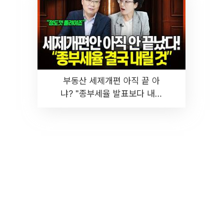
부동산 세제개편 아직 끝 아
냐? "종부세율 발표보다 내릴
것" 장기거주·양도세 전망 I 집
땅지성 I 김인만, 진미윤