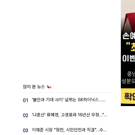
많이 본 뉴스
'불안과 기대 사이' 널뛰는 SK하이닉스…증권가 "HBM4·LTA 기반 펀터멘털 견고"
01
'나혼산' 류혜영, 고경표와 16년산 우정…"자취방서 부모님과 마주쳐"
02
이재준 시장 "정전, 시민안전과 직결"…수원시 비상대응체계 가동
03