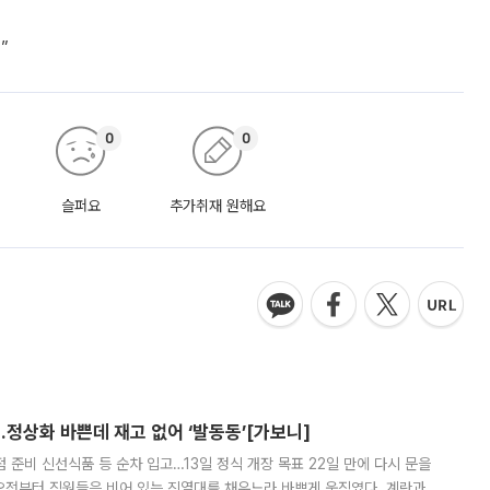
”
0
0
슬퍼요
추가취재 원해요
…정상화 바쁜데 재고 없어 ‘발동동’[가보니]
준비 신선식품 등 순차 입고…13일 정식 개장 목표 22일 만에 다시 문을
오전부터 직원들은 비어 있는 진열대를 채우느라 바쁘게 움직였다. 계란과