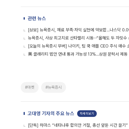
관련 뉴스
[상보] 뉴욕증시, 재료 부족·차익 실현에 약보합…나스닥 0.
뉴욕증시, 사상 최고치로 산타랠리 시동⋯“올해도 두 자릿수 
[오늘의 뉴욕증시 무버] 나이키, 팀 쿡 애플 CEO 주식 매수
美 클래리티 법안 연내 통과 가능성 13%…상원 문턱서 제동
#마켓
#뉴욕증시
고대영 기자의 주요 뉴스
자세히보기
[단독] 하마스 “네타냐후 합의안 거절, 총선 앞둔 시간 끌기”