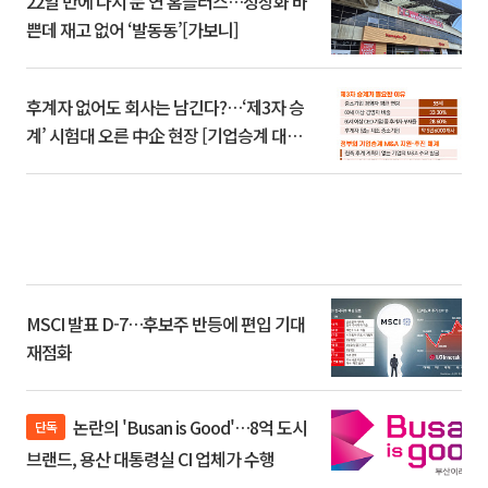
22일 만에 다시 문 연 홈플러스…정상화 바
쁜데 재고 없어 ‘발동동’[가보니]
후계자 없어도 회사는 남긴다?…‘제3자 승
계’ 시험대 오른 中企 현장 [기업승계 대전
환]
MSCI 발표 D-7…후보주 반등에 편입 기대
재점화
논란의 'Busan is Good'…8억 도시
단독
브랜드, 용산 대통령실 CI 업체가 수행