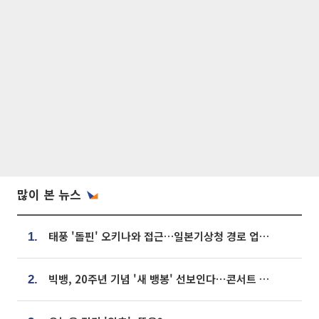
많이 본 뉴스
태풍 '돌핀' 오키나와 접근…일본기상청 경로 업데이트
1.
빅뱅, 20주년 기념 '새 뱅봉' 선보인다⋯콘서트 앞두고 팝업 개최
2.