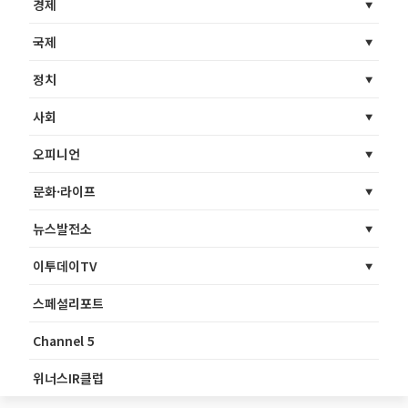
경제
국제
정치
사회
오피니언
문화·라이프
뉴스발전소
이투데이TV
스페셜리포트
Channel 5
위너스IR클럽