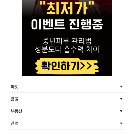
마켓
금융
부동산
산업