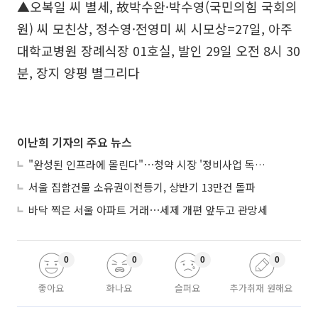
▲오복일 씨 별세, 故박수완·박수영(국민의힘 국회의
원) 씨 모친상, 정수영·전영미 씨 시모상=27일, 아주
대학교병원 장례식장 01호실, 발인 29일 오전 8시 30
분, 장지 양평 별그리다
이난희 기자의 주요 뉴스
"완성된 인프라에 몰린다"⋯청약 시장 '정비사업 독주' 42배 격차
서울 집합건물 소유권이전등기, 상반기 13만건 돌파
바닥 찍은 서울 아파트 거래⋯세제 개편 앞두고 관망세
0
0
0
0
좋아요
화나요
슬퍼요
추가취재 원해요