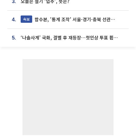
오늘은 절기 '입추', 뜻은?
3.
합수본, '통계 조작' 서울·경기·충북 선관위 등 추가 압수수색
속보
4.
‘나솔사계’ 국화, 결별 후 재등장⋯첫인상 투표 휩쓸고 ‘인기녀’ 등극
5.