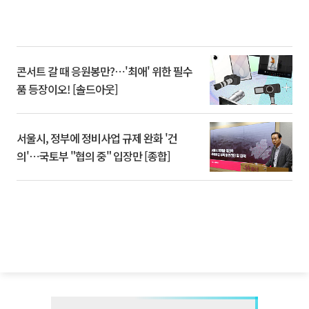
콘서트 갈 때 응원봉만?⋯'최애' 위한 필수
품 등장이오! [솔드아웃]
서울시, 정부에 정비사업 규제 완화 '건
의'⋯국토부 "협의 중" 입장만 [종합]