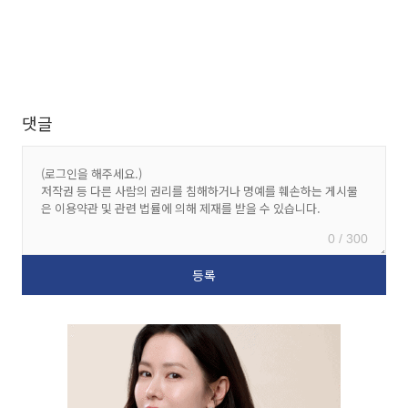
댓글
0 / 300