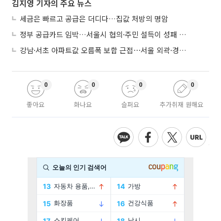
김지영 기자의 주요 뉴스
세금은 빠르고 공급은 더디다…집값 처방의 명암
정부 공급카드 임박…서울시 협의·주민 설득이 성패 가른다
강남·서초 아파트값 오름폭 보합 근접⋯서울 외곽·경기 남부 중심 매수세
0
0
0
0
좋아요
화나요
슬퍼요
추가취재 원해요