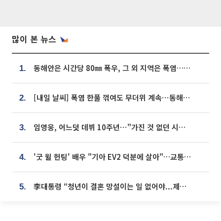
많이 본 뉴스
동해안은 시간당 80㎜ 폭우, 그 외 지역은 폭염…‘극과 극 날씨’
1.
[내일 날씨] 폭염 한풀 꺾여도 무더위 계속⋯동해안 이틀 연속 비
2.
임영웅, 어느덧 데뷔 10주년⋯"가진 것 없던 시절, 내 앞엔 20명의 팬뿐"
3.
'굿 윌 헌팅' 배우 "기아 EV2 덕분에 살아"…교통사고 후 안전성 극찬
4.
李대통령 “청년이 결혼 망설이는 일 없어야...제도상 불이익 조사”
5.