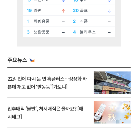
주요뉴스
22일 만에 다시 문 연 홈플러스…정상화 바
쁜데 재고 없어 ‘발동동’[가보니]
입추매직 '불발', 처서매직은 올까요? [해
시태그]